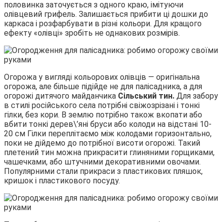
половинка заточується з одного краю, імітуючи
олівцевий грифель. Залишається прибити ці дошки до
каркаса і розфарбувати в різні кольори. Для кращого
ефекту «олівці» зробіть не однакових розмірів.
Огорожа у вигляді кольорових олівців — оригінальна
огорожа, але більше підійде не для палісадника, а для
огорожі дитячого майданчика
Сільський тин.
Для забору
в стилі російського села потрібні свіжозрізані і тонкі
гілки, без кори. В землю потрібно також вкопати або
вбити тонкі дерев\’яні бруси або колоди на відстані 10-
20 см Гілки переплітаємо між колодами горизонтально,
поки не дійдемо до потрібної висоти огорожі. Такий
плетений тин можна прикрасити глиняними горщиками,
чашечками, або штучними декоративними овочами.
Популярними стали прикраси з пластикових пляшок,
кришок і пластикового посуду.