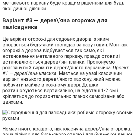
металевого паркану буде кращим рішенням для будь-
якої дачної ділянки
Варіант #3 — дерев\’яна огорожа для
палісадника
Це варіант огорожі для садових дворів, з яким
впорається будь-який господар за пару годин. Монтаж
огорожі з дерева відбувається так само, як і
встановлення металевого паркану, правда стовпи і
встановлюються дерев\’яні планки. Пропонуємо
розглянути 3 варіанти дерев\’яного парканчика.
Проект
#1 — дерев\’яна класика.
Мається на увазі класичний
варіант низького дерев\’яного паркану, який можна
побачити майже в кожному дворі. Дошки
розташовуються вертикально, на відстані 1-2 см і
кріпляться до горизонтальних планок саморізами або
цвяхами.
Немає нічого кращого, ніж класична дерев\’яна огорожа:
вона підійде для будь-якого стилю і для будь-якої дачної