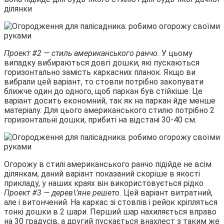
ділянки
Проект #2 — стиль американського ранчо.
У цьому
випадку вибираються довгі дошки, які пускаються
горизонтально замість каркасних планок. Якщо ви
вибрали цей варіант, то стовпи потрібно закопувати
ближче один до одного, щоб паркан був стійкіше. Це
варіант досить економний, так як на паркан йде менше
матеріалу. Для цього американського стилю потрібно 2
горизонтальні дошки, прибиті на відстані 30-40 см.
Огорожу в стилі американського ранчо підійде не всім
ділянкам, даний варіант показаний скоріше в якості
прикладу, у наших краях він використовується рідко
Проект #3 — дерев\’яне решето.
Цей варіант витратний,
але і витончений. На каркас зі стовпів і рейок кріпляться
тонкі дошки в 2 шари. Перший шар нахиляється вправо
на 30 градусів, а другий пускається внахлест з таким же