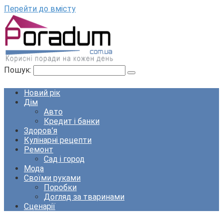
Перейти до вмісту
Пошук:
Новий рік
Дім
Авто
Кредит і банки
Здоров’я
Кулінарні рецепти
Ремонт
Сад і город
Мода
Своїми руками
Поробки
Догляд за тваринами
Сценарії