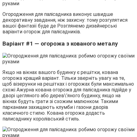
Огородження для палісадника виконує швидше
декоративну завдання, ніж захисну: тому розгулятися
вашої фантазії буде де Розглянемо дизайнерські
варіанти огорож для палісадників.
Варіант #1 — огорожа з кованого металу
Якщо на вікнах вашого будинку є решітки, кована
огорожа кращий варіант. Тільки зверніть увагу на те,
щоб візерунки на решітках і огорожах були максимально
схожі Ажурна кована огорожа для палісадника підійде у
дворі цегляного або дерев\’яного будинку, якщо на
вікнах будуть грати зі схожим малюнком. Такими
парканами захищають клумби і газони дворів
класичного стилю. Кована огорожа додасть
палисаднику королівський стиль.