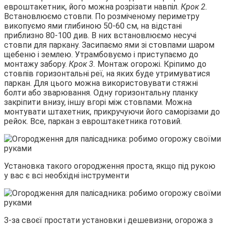
евроштакетник, його можна розрізати навпіл.
Крок 2.
Встановлюємо стовпи. По розміченому периметру
викопуємо ями глибиною 50-60 см, на відстані
приблизно 80-100 див. В них встановлюємо несучі
стовпи для паркану. Засипаємо ями зі стовпами шаром
щебеню і землею. Утрамбовуємо і приступаємо до
монтажу забору.
Крок 3.
Монтаж огорожі. Кріпимо до
стовпів горизонтальні реї, на яких буде утримуватися
паркан. Для цього можна використовувати стяжні
болти або зварювання. Одну горизонтальну планку
закріпити внизу, іншу вгорі між стовпами. Можна
монтувати штахетник, прикручуючи його саморізами до
рейок. Все, паркан з евроштакетника готовий.
Установка такого огородження проста, якщо під рукою
у вас є всі необхідні інструменти
З-за своєї простати установки і дешевизни, огорожа з