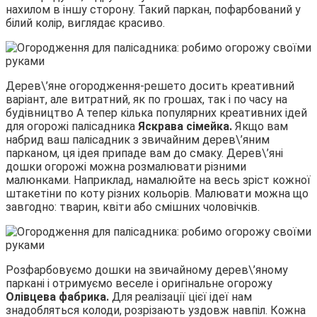
нахилом в іншу сторону. Такий паркан, пофарбований у
білий колір, виглядає красиво.
Дерев\’яне огородження-решето досить креативний
варіант, але витратний, як по грошах, так і по часу на
будівництво А тепер кілька популярних креативних ідей
для огорожі палісадника
Яскрава сімейка.
Якщо вам
набрид ваш палісадник з звичайним дерев\’яним
парканом, ця ідея припаде вам до смаку. Дерев\’яні
дошки огорожі можна розмалювати різними
малюнками. Наприклад, намалюйте на весь зріст кожної
штакетіни по коту різних кольорів. Малювати можна що
завгодно: тварин, квіти або смішних чоловічків.
Розфарбовуємо дошки на звичайному дерев\’яному
паркані і отримуємо веселе і оригінальне огорожу
Олівцева фабрика.
Для реалізації цієї ідеї нам
знадобляться колоди, розрізають уздовж навпіл. Кожна