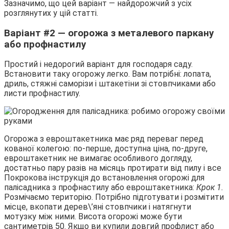
Зазначимо, що цей варіант — найдорожчий з усіх
розглянутих у цій статті.
Варіант #2 — огорожа з металевого паркану
або профнастилу
Простий і недорогий варіант для господаря саду.
Встановити таку огорожу легко. Вам потрібні: лопата,
дриль, стяжні саморізи і штакетіни зі стовпчиками або
листи профнастилу.
Огорожа з евроштакетника має ряд переваг перед
кованої колегою: по-перше, доступна ціна, по-друге,
евроштакетник не вимагає особливого догляду,
достатньо пару разів на місяць протирати від пилу і все
Покрокова інструкція до встановлення огорожі для
палісадника з профнастилу або евроштакетника:
Крок 1.
Розмічаємо територію. Потрібно підготувати і розмітити
місце, вкопати дерев\’яні стовпчики і натягнути
мотузку між ними. Висота огорожі може бути
сантиметрів 50. Якщо ви купили довгий профлист або