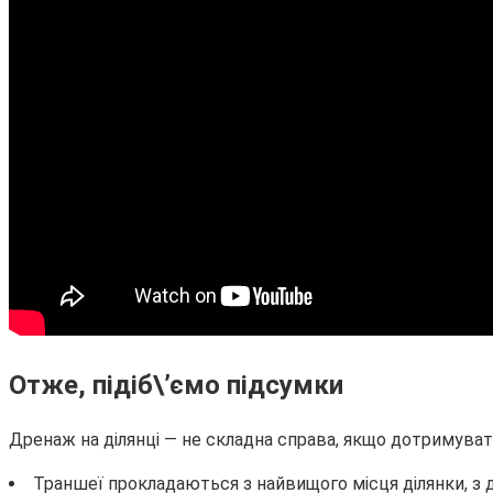
Отже, підіб\’ємо підсумки
Дренаж на ділянці — не складна справа, якщо дотримува
Траншеї прокладаються з найвищого місця ділянки, з 