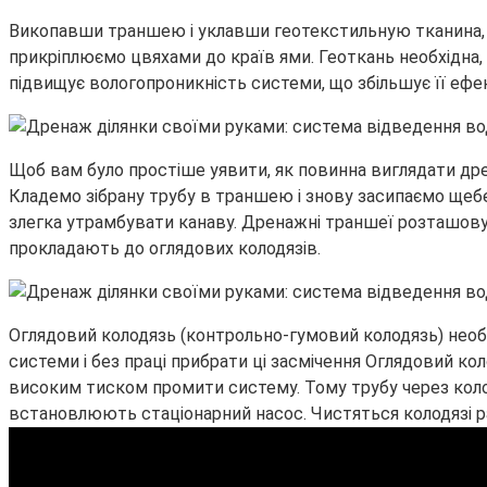
Викопавши траншею і уклавши геотекстильную тканина,
прикріплюємо цвяхами до країв ями. Геоткань необхідна, 
підвищує вологопроникність системи, що збільшує її ефе
Щоб вам було простіше уявити, як повинна виглядати дре
Кладемо зібрану трубу в траншею і знову засипаємо ще
злегка утрамбувати канаву. Дренажні траншеї розташовую
прокладають до оглядових колодязів.
Оглядовий колодязь (контрольно-гумовий колодязь) необх
системи і без праці прибрати ці засмічення Оглядовий ко
високим тиском промити систему. Тому трубу через колод
встановлюють стаціонарний насос. Чистяться колодязі 