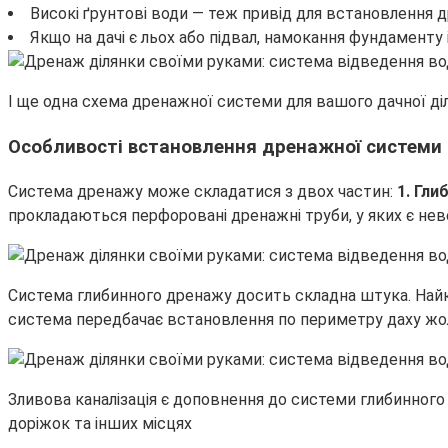
Високі ґрунтові води — теж привід для встановлення 
Якщо на дачі є льох або підвал, намокання фундаменту 
І ще одна схема дренажної системи для вашого дачної ді
Особливості встановлення дренажної системи 
Система дренажу може складатися з двох частин:
1. Гл
прокладаються перфоровані дренажні труби, у яких є невел
Система глибинного дренажу досить складна штука. Най
система передбачає встановлення по периметру даху жоло
Зливова каналізація є доповнення до системи глибинного
доріжок та інших місцях