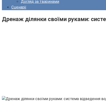
Догляд за тваринами
Сценарії
Дренаж ділянки своїми руками: систе