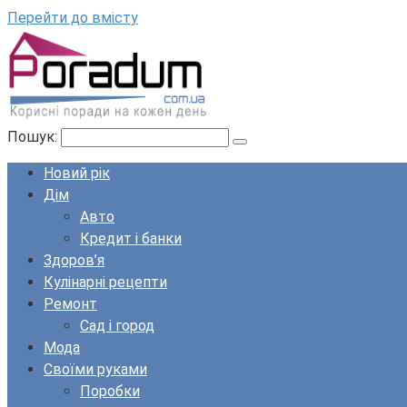
Перейти до вмісту
Пошук:
Новий рік
Дім
Авто
Кредит і банки
Здоров’я
Кулінарні рецепти
Ремонт
Сад і город
Мода
Своїми руками
Поробки