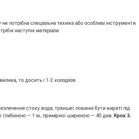
е потрібна спеціальна техніка або особливі інструменти.
рібні наступні матеріали:
елика, то досить і 1-2 колодязя.
езпечення стоку води, траншеї повинні бути вириті під
ї глибиною — 1 м., примірної шириною — 40 див.
Крок 3.