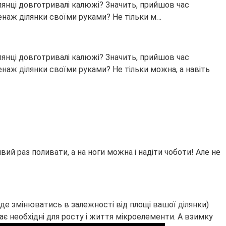
ілянці довготривалі калюжі? Значить, прийшов час
енаж ділянки своїми руками? Не тільки м…
ілянці довготривалі калюжі? Значить, прийшов час
наж ділянки своїми руками? Не тільки можна, а навіть
йвий раз поливати, а на ноги можна і надіти чоботи! Але не
буде змінюватись в залежності від площі вашої ділянки)
ає необхідні для росту і життя мікроелементи. А взимку