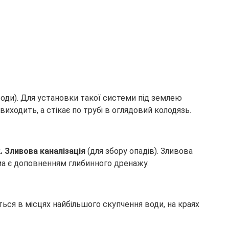
води). Для установки такої системи під землею
виходить, а стікає по трубі в оглядовий колодязь.
2. Зливова каналізація
(для збору опадів). Зливова
ма є доповненням глибинного дренажу.
ься в місцях найбільшого скупчення води, на краях