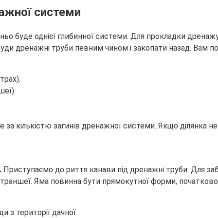
нажної системи
о буде однієї глибинної системи. Для прокладки дренажу н
ди дренажні труби певним чином і закопати назад. Вам пот
трах).
шеї).
е за кількістю загинів дренажної системи. Якщо ділянка нев
.
Приступаємо до риття канави під дренажні труби. Для заб
м траншеї. Яма повинна бути прямокутної форми, початково