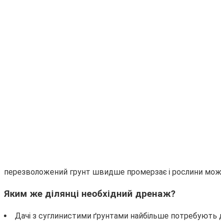
перезволожений грунт швидше промерзає і рослини мож
Яким же ділянці необхідний дренаж?
Дачі з суглинистими ґрунтами найбільше потребують д