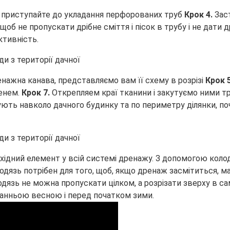
 приступайте до укладання перфорованих труб
Крок 4.
Зас
щоб не пропускати дрібне сміття і пісок в трубу і не дати
ктивність.
нажна канава, представляємо вам її схему в розрізі
Крок 
бенем.
Крок 7.
Открепляем краї тканини і закутуємо ними 
ть навколо дачного будинку та по периметру ділянки, почи
ідний елемент у всій системі дренажу. З допомогою колод
лодязь потрібен для того, щоб, якщо дренаж засмітиться, м
язь не можна пропускати цілком, а розрізати зверху в са
ранньою весною і перед початком зими.