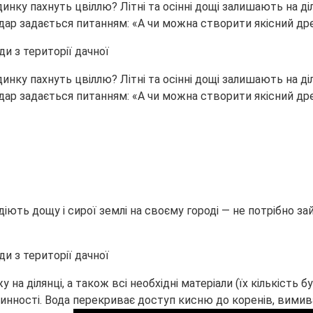
динку пахнуть цвіллю? Літні та осінні дощі залишають на д
дар задається питанням: «А чи можна створити якісний др
динку пахнуть цвіллю? Літні та осінні дощі залишають на д
дар задається питанням: «А чи можна створити якісний дре
діють дощу і сирої землі на своєму городі — не потрібно за
на ділянці, а також всі необхідні матеріали (їх кількість 
слинності. Вода перекриває доступ кисню до коренів, вимив