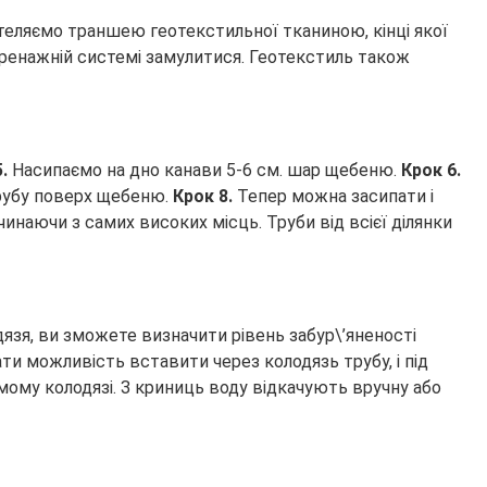
теляємо траншею геотекстильної тканиною, кінці якої
 дренажній системі замулитися. Геотекстиль також
5.
Насипаємо на дно канави 5-6 см. шар щебеню.
Крок 6.
трубу поверх щебеню.
Крок 8.
Тепер можна засипати і
наючи з самих високих місць. Труби від всієї ділянки
язя, ви зможете визначити рівень забур\’яненості
ати можливість вставити через колодязь трубу, і під
мому колодязі. З криниць воду відкачують вручну або