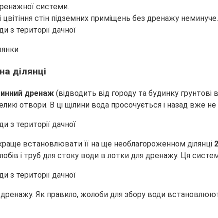
дренажної системи.
і цвітіння стін підземних приміщень без дренажу неминуче.
лянки
на ділянці
ибинний дренаж
(відводить від городу та будинку грунтові 
икі отвори. В ці щілини вода просочується і назад вже не 
краще встановлювати її на ще необлагороженном ділянці
бів і труб для стоку води в лотки для дренажу. Ця систе
 дренажу. Як правило, жолоби для збору води встановлюют