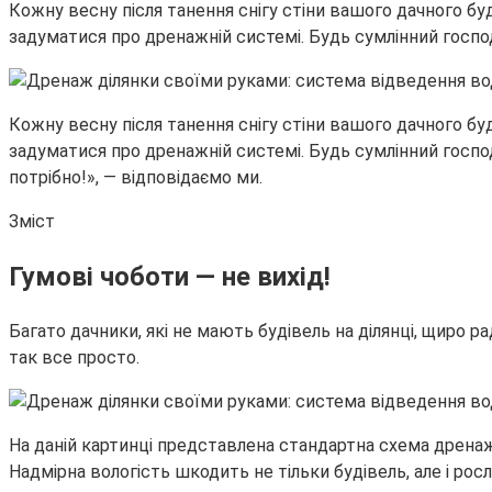
Кожну весну після танення снігу стіни вашого дачного бу
задуматися про дренажній системі. Будь сумлінний госпо
Кожну весну після танення снігу стіни вашого дачного бу
задуматися про дренажній системі. Будь сумлінний госпо
потрібно!», — відповідаємо ми.
Зміст
Гумові чоботи — не вихід!
Багато дачники, які не мають будівель на ділянці, щиро ра
так все просто.
На даній картинці представлена стандартна схема дренажу 
Надмірна вологість шкодить не тільки будівель, але і ро