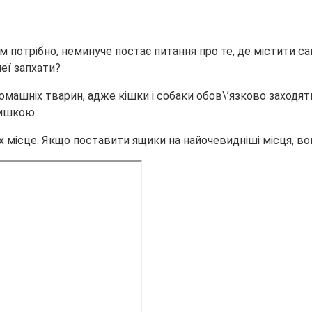
м потрібно, неминуче постає питання про те, де містити са
неї запхати?
домашніх тварин, адже кішки і собаки обов\’язково заходят
ришкою.
их місце. Якщо поставити ящики на найочевидніші місця, в