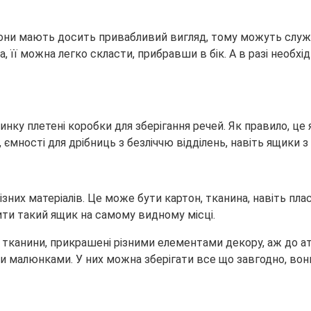
 Вони мають досить привабливий вигляд, тому можуть служ
 її можна легко скласти, прибравши в бік. А в разі необхідн
ку плетені коробки для зберігання речей. Як правило, це я
м, ємності для дрібниць з безліччю відділень, навіть ящики 
зних матеріалів. Це може бути картон, тканина, навіть пл
ити такий ящик на самому видному місці.
 тканини, прикрашені різними елементами декору, аж до ат
 малюнками. У них можна зберігати все що завгодно, вони 