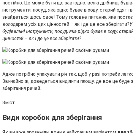
постійно. Це може бути що завгодно: всякі дрібниці, будів
інструменти, посуд, яка рідко буває в ходу, старий одяг і в
знайдеться щось своє! Тому головне питання, яке поста
володарем усіх цих цінностей – як і де це все зберігати?
У
будівельні інструменти, посуд, яка рідко буває в ходу, стар
цінностей – як і де це все зберігати?
Адже потрібно упакувати річ так, щоб у разі потреби легк
Звичайно ж, доведеться виділити площу, де все це буде 
зберігання речей.
Зміст
Види коробок для зберігання
Як ви вже зрозуміли, вони є найкращим варіантом
для зб