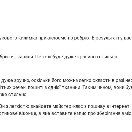
укового килимка приклеюємо по ребрах. В результаті у вас
ізки тканини. Це теж буде дуже красиво і стильно.
уже зручно, оскільки його можна легко скласти в разі необ
нітних речей, пошиті з однієї тканини. Таким чином, вони б
уже стильно.
 з легкістю знайдете майстер-клас з пошиву в інтернеті. 
тикове віконце, в яке вставите напис про зберігання вміс