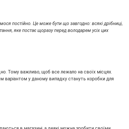
мося постійно. Це може бути що завгодно: всякі дрібниці,
питання, яке постає щоразу перед володарем усіх цих
дно. Тому важливо, щоб все лежало на своїх місцях.
ним варіантом у даному випадку стануть коробки для
родаються в магазині, а деякі можна зробити своїми