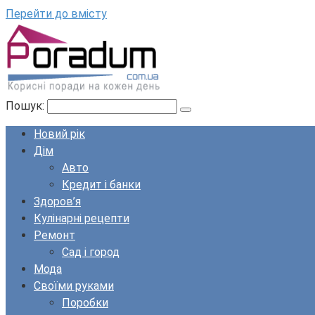
Перейти до вмісту
Пошук:
Новий рік
Дім
Авто
Кредит і банки
Здоров’я
Кулінарні рецепти
Ремонт
Сад і город
Мода
Своїми руками
Поробки