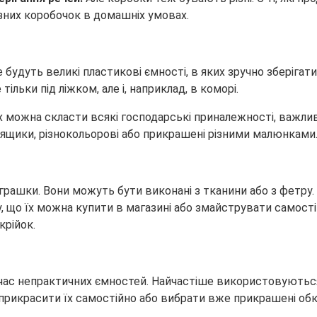
зних коробочок в домашніх умовах.
 будуть великі пластикові ємності, в яких зручно зберігат
ільки під ліжком, але і, наприклад, в коморі.
х можна скласти всякі господарські приналежності, важливі
і ящики, різнокольорові або прикрашені різними малюнками
грашки. Вони можуть бути виконані з тканини або з фетру.
, що їх можна купити в магазині або змайструвати самості
крійок.
е час непрактичних ємностей. Найчастіше використовуються 
і прикрасити їх самостійно або вибрати вже прикрашені об