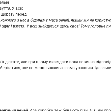
ельні
зуття. У всіх
є щоразу перед
 кожного з нас в будинку є маса речей, якими ми не користує
ий одяг і взуття. У всіх знайдеться щось своє! Тому головне 
о її дістати, але при цьому виглядати вона повинна відпові
зберігатися, але не менш важлива і сама упаковка. Ідеаль
ерігання речей.
Але коробки теж бувають різні. Є ті, які п