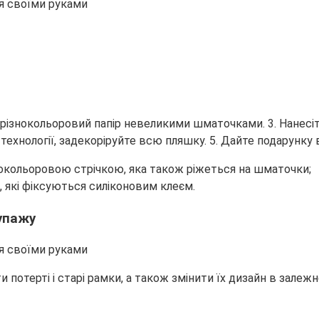
е різнокольоровий папір невеликими шматочками. 3. Нанесіт
хнології, задекоріруйте всю пляшку. 5. Дайте подарунку в
окольоровою стрічкою, яка також ріжеться на шматочки;
 які фіксуються силіконовим клеєм.
купажу
потерті і старі рамки, а також змінити їх дизайн в залежн