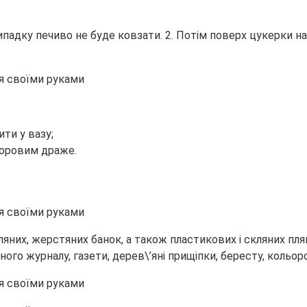
ипадку печиво не буде ковзати. 2. Потім поверх цукерки 
ити у вазу;
льоровим драже.
кляних, жерстяних банок, а також пластикових і скляних п
го журналу, газети, дерев\’яні прищіпки, бересту, кольоров