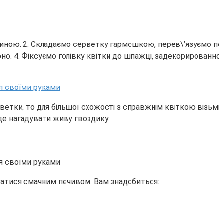
шириною. 2. Складаємо серветку гармошкою, перев\’язуємо
о. 4. Фіксуємо голівку квітки до шпажці, задекорированно
рветки, то для більшої схожості з справжнім квіткою візь
де нагадувати живу гвоздику.
татися смачним печивом. Вам знадобиться: