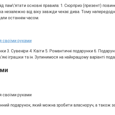
ід пам\’ятати основні правила: 1. Сюрприз (презент) пови
ка незалежно від віку завжди чекає дива. Тому напередодн
али останнім часом.
нки 3. Сувеніри 4. Квіти 5. Романтичні подарунки 6. Подару
’які іграшки та ін. Зупинимося на найкращому варіанті под
ами
інний подарунок, який можна зробити власноруч, а також з