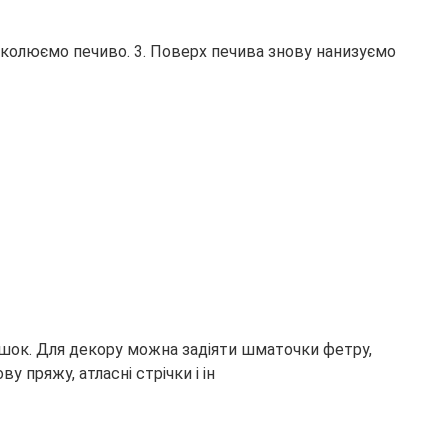
наколюємо печиво. 3. Поверх печива знову нанизуємо
ляшок. Для декору можна задіяти шматочки фетру,
у пряжу, атласні стрічки і ін