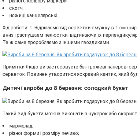
різного кольору маркери;
скотч;
ножиці канцелярські.
Хід роботи: 1. Відрізаємо від серветки смужку в 1 см 
вниз і распушаем пелюстки, відгинаючи їх перпендикулярн
Те ж саме проробляємо з іншими гвоздиками.
Примітки Якщо ви застосовуєте білі і рожеві паперові се
серветок. Повинен утворитися яскравий кантик, який бу
Дитячі вироби до 8 березня: солодкий букет
Такий вид букета можна виконати з цукерок або скорис
мармелад;
різної форми і розміру печиво;