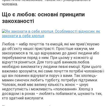
чоловіка.
Що є любов: основні принципи
закоханості
Любов – набір почуттів та емоцій, які ми прив\’язуємо
до об\’єкту нашої пристрасті. Простіше кажучи, ми
закохуємося в те, що відчуваємо до даної людини або
перебуваючи поряд з ним. При цьому у кожного ці
відчуття різняться. Для того щоб виникла любов
необхідно викликати у людини певні емоції. Крім цього
важливо зрозуміти, які саме почуття потрібні чоловікові і
що він повинен відчувати поруч з вами. Так хлопець-
мамин синочок любить турботу, потребує підтримки.
Чоловік, який має велику кількість жінок – цінує
недоступність і можливість «полювання». Хлопці з
досвідом і в роках – люблять побалакати, шукають тих,
хто здатний вислухати.