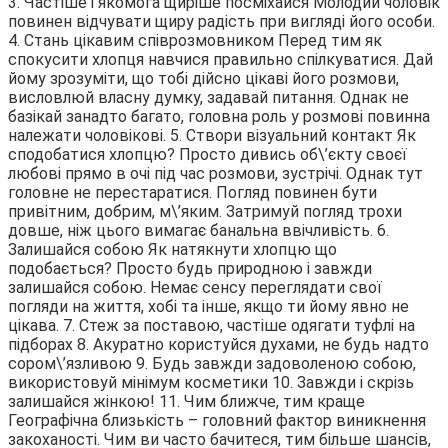
3. Частіше і якомога щиріше посміхайся Молодий чоловік
повинен відчувати щиру радість при вигляді його особи.
4. Стань цікавим співрозмовником Перед тим як
спокусити хлопця навчися правильно спілкуватися. Дай
йому зрозуміти, що тобі дійсно цікаві його розмови,
висловлюй власну думку, задавай питання. Однак не
базікай занадто багато, головна роль у розмові повинна
належати чоловікові. 5. Створи візуальний контакт Як
сподобатися хлопцю? Просто дивись об\’єкту своєї
любові прямо в очі під час розмови, зустрічі. Однак тут
головне не перестаратися. Погляд повинен бути
привітним, добрим, м\’яким. Затримуй погляд трохи
довше, ніж цього вимагає банальна ввічливість. 6.
Залишайся собою Як натякнути хлопцю що
подобається? Просто будь природною і завжди
залишайся собою. Немає сенсу переглядати свої
погляди на життя, хобі та інше, якщо ти йому явно не
цікава. 7. Стеж за поставою, частіше одягати туфлі на
підборах 8. Акуратно користуйся духами, не будь надто
сором\’язливою 9. Будь завжди задоволеною собою,
використовуй мінімум косметики 10. Завжди і скрізь
залишайся жінкою! 11. Чим ближче, тим краще
Географічна близькість – головний фактор виникнення
закоханості. Чим ви часто бачитеся, тим більше шансів,