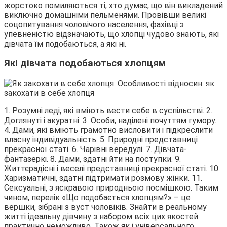
жорстоко помиляються ті, хто думає, що він викладений
виключно домашніми пельменями. Провівши великі
соцопитування чоловічого населення, фахівці з
упевненістю відзначають, що хлопці чудово знають, які
дівчата їм подобаються, а які ні.
Які дівчата подобаються хлопцям
1. Розумні леді, які вміють вести себе в суспільстві. 2.
Доглянуті і акуратні. 3. Особи, наділені почуттям гумору.
4. Дами, які вміють грамотно висловити і підкреслити
власну індивідуальність. 5. Природні представниці
прекрасної статі. 6. Чарівні вередулі. 7. Дівчата-
фантазеркі. 8. Дами, здатні йти на поступки. 9.
Життєрадісні і веселі представниці прекрасної статі. 10.
Харизматичні, здатні підтримати розмову жінки. 11.
Сексуальні, з яскравою природньою посмішкою. Таким
чином, перелік «Що подобається хлопцям?» – це
вершки, зібрані з вуст чоловіків. Знайти в реальному
житті ідеальну дівчину з набором всіх цих якостей
практично неможливо. Також як і універсального