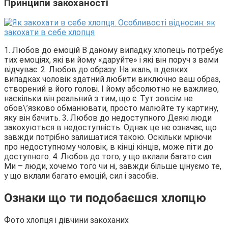
Принципи закоханості
1. Любов до емоцій В даному випадку хлопець потребує
тих емоціях, які ви йому «даруйте» і які він поруч з вами
відчуває. 2. Любов до образу. На жаль, в деяких
випадках чоловік здатний любити виключно ваш образ,
створений в його голові. І йому абсолютно не важливо,
наскільки він реальний з тим, що є. Тут зовсім не
обов\’язково обманювати, просто малюйте ту картину,
яку він бачить. 3. Любов до недоступного Деякі люди
закохуються в недоступність. Однак це не означає, що
завжди потрібно залишатися такою. Оскільки мріючи
про недоступному чоловік, в кінці кінців, може піти до
доступного. 4. Любов до того, у що вклали багато сил
Ми – люди, хочемо того чи ні, завжди більше цінуємо те,
у що вклали багато емоцій, сил і засобів.
Ознаки що ти подобаєшся хлопцю
Фото хлопця і дівчини закоханих