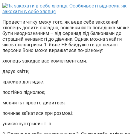
Провести чітку межу того, як веде себе закоханий
хлопець досить складно, оскільки його поведінка може
бути неоднозначним – від серенад під балконами до
страшній ненависті до дівчини. Однак можна знайти
якісь спільні риси: 1. Явне НЕ байдужість до певної
персони Воно може виражатися по-різному:
хлопець закидає вас компліментами;
дарує квіти;
красиво доглядає;
постійно підколює;
мовчить і просто дивиться;
починає заїкатися при розмові;
уникає зустрічей і т. п.