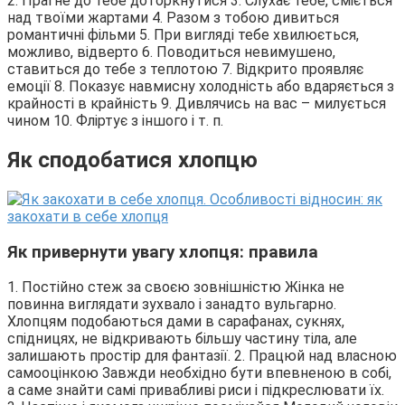
2. Прагне до тебе доторкнутися 3. Слухає тебе, сміється
над твоїми жартами 4. Разом з тобою дивиться
романтичні фільми 5. При вигляді тебе хвилюється,
можливо, відверто 6. Поводиться невимушено,
ставиться до тебе з теплотою 7. Відкрито проявляє
емоції 8. Показує навмисну холодність або вдаряється з
крайності в крайність 9. Дивлячись на вас – милується
чином 10. Фліртує з іншого і т. п.
Як сподобатися хлопцю
Як привернути увагу хлопця: правила
1. Постійно стеж за своєю зовнішністю Жінка не
повинна виглядати зухвало і занадто вульгарно.
Хлопцям подобаються дами в сарафанах, сукнях,
спідницях, не відкривають більшу частину тіла, але
залишають простір для фантазії. 2. Працюй над власною
самооцінкою Завжди необхідно бути впевненою в собі,
а саме знайти самі привабливі риси і підкреслювати їх.