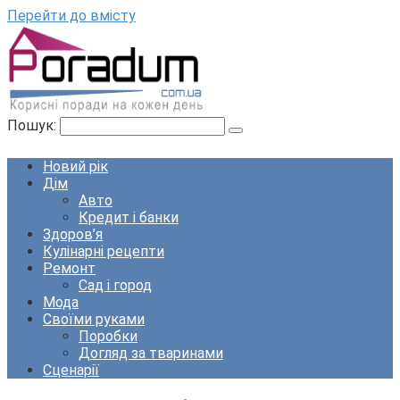
Перейти до вмісту
Пошук:
Новий рік
Дім
Авто
Кредит і банки
Здоров’я
Кулінарні рецепти
Ремонт
Сад і город
Мода
Своїми руками
Поробки
Догляд за тваринами
Сценарії