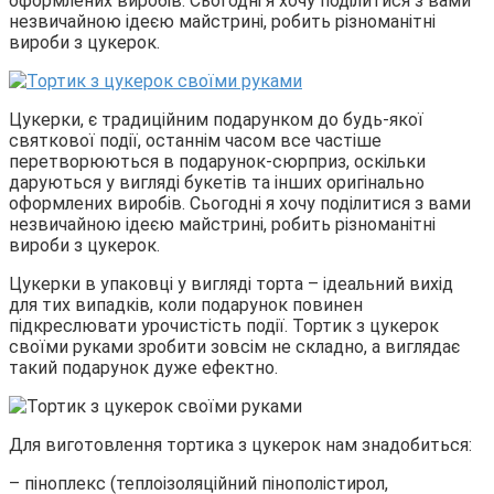
оформлених виробів. Сьогодні я хочу поділитися з вами
незвичайною ідеєю майстрині, робить різноманітні
вироби з цукерок.
Цукерки, є традиційним подарунком до будь-якої
святкової події, останнім часом все частіше
перетворюються в подарунок-сюрприз, оскільки
даруються у вигляді букетів та інших оригінально
оформлених виробів. Сьогодні я хочу поділитися з вами
незвичайною ідеєю майстрині, робить різноманітні
вироби з цукерок.
Цукерки в упаковці у вигляді торта – ідеальний вихід
для тих випадків, коли подарунок повинен
підкреслювати урочистість події. Тортик з цукерок
своїми руками зробити зовсім не складно, а виглядає
такий подарунок дуже ефектно.
Для виготовлення тортика з цукерок нам знадобиться:
– піноплекс (теплоізоляційний пінополістирол,