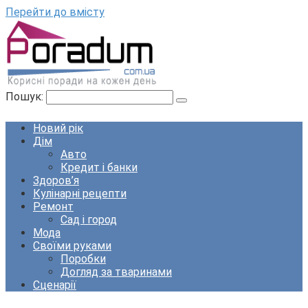
Перейти до вмісту
Пошук:
Новий рік
Дім
Авто
Кредит і банки
Здоров’я
Кулінарні рецепти
Ремонт
Сад і город
Мода
Своїми руками
Поробки
Догляд за тваринами
Сценарії