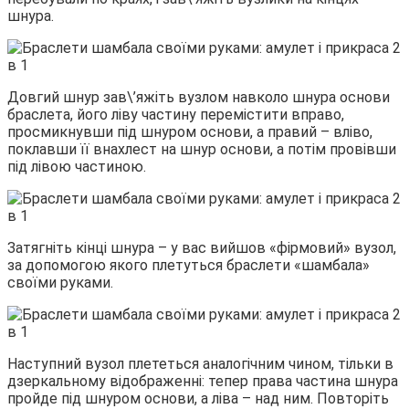
шнура.
Довгий шнур зав\’яжіть вузлом навколо шнура основи
браслета, його ліву частину перемістити вправо,
просмикнувши під шнуром основи, а правий – вліво,
поклавши її внахлест на шнур основи, а потім провівши
під лівою частиною.
Затягніть кінці шнура – у вас вийшов «фірмовий» вузол,
за допомогою якого плетуться браслети «шамбала»
своїми руками.
Наступний вузол плететься аналогічним чином, тільки в
дзеркальному відображенні: тепер права частина шнура
пройде під шнуром основи, а ліва – над ним. Повторіть