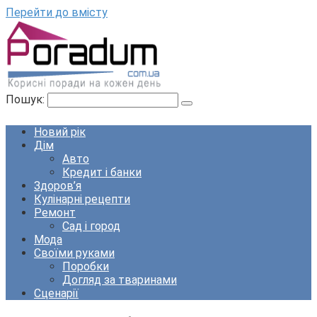
Перейти до вмісту
Пошук:
Новий рік
Дім
Авто
Кредит і банки
Здоров’я
Кулінарні рецепти
Ремонт
Сад і город
Мода
Своїми руками
Поробки
Догляд за тваринами
Сценарії