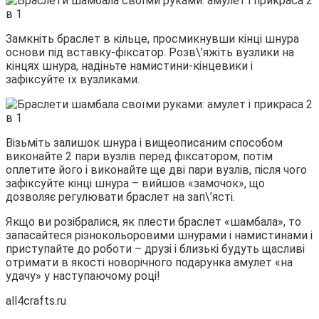
Замкніть браслет в кільце, просмикнувши кінці шнура
основи під вставку-фіксатор. Розв\’яжіть вузлики на
кінцях шнура, надіньте намистини-кінцевики і
зафіксуйте їх вузликами.
Візьміть залишок шнура і вищеописаним способом
виконайте 2 пари вузлів перед фіксатором, потім
оплетите його і виконайте ще дві пари вузлів, після чого
зафіксуйте кінці шнура – вийшов «замочок», що
дозволяє регулювати браслет на зап\’ясті.
Якщо ви розібралися, як плести браслет «шамбала», то
запасайтеся різнокольоровими шнурами і намистинами і
приступайте до роботи – друзі і близькі будуть щасливі
отримати в якості новорічного подарунка амулет «на
удачу» у наступаючому році!
all4crafts.ru