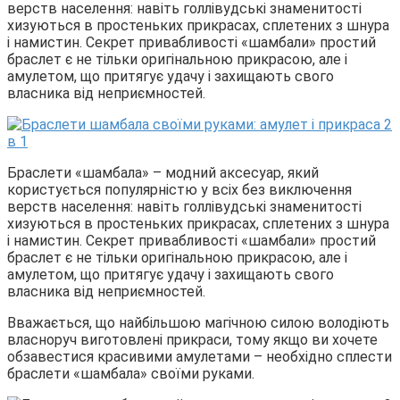
верств населення: навіть голлівудські знаменитості
хизуються в простеньких прикрасах, сплетених з шнура
і намистин. Секрет привабливості «шамбали» простий
браслет є не тільки оригінальною прикрасою, але і
амулетом, що притягує удачу і захищають свого
власника від неприємностей.
Браслети «шамбала» – модний аксесуар, який
користується популярністю у всіх без виключення
верств населення: навіть голлівудські знаменитості
хизуються в простеньких прикрасах, сплетених з шнура
і намистин. Секрет привабливості «шамбали» простий
браслет є не тільки оригінальною прикрасою, але і
амулетом, що притягує удачу і захищають свого
власника від неприємностей.
Вважається, що найбільшою магічною силою володіють
власноруч виготовлені прикраси, тому якщо ви хочете
обзавестися красивими амулетами – необхідно сплести
браслети «шамбала» своїми руками.