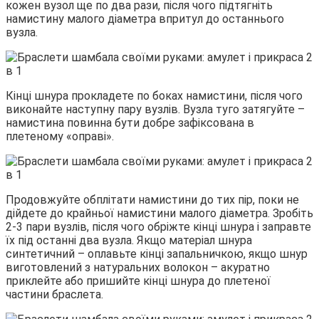
кожен вузол ще по два рази, після чого підтягніть
намистину малого діаметра впритул до останнього
вузла.
Кінці шнура прокладете по боках намистини, після чого
виконайте наступну пару вузлів. Вузла туго затягуйте –
намистина повинна бути добре зафіксована в
плетеному «оправі».
Продовжуйте обплітати намистини до тих пір, поки не
дійдете до крайньої намистини малого діаметра. Зробіть
2-3 пари вузлів, після чого обріжте кінці шнура і заправте
їх під останні два вузла. Якщо матеріал шнура
синтетичний – оплавьте кінці запальничкою, якщо шнур
виготовлений з натуральних волокон – акуратно
приклейте або пришийте кінці шнура до плетеної
частини браслета.