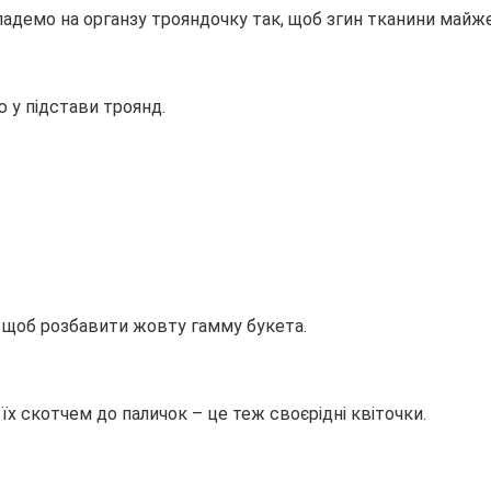
адемо на органзу трояндочку так, щоб згин тканини майже
 у підстави троянд.
 щоб розбавити жовту гамму букета.
х скотчем до паличок – це теж своєрідні квіточки.