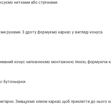
іксуємо нитками або стрічками.
їми руками. З дроту формуємо каркас у вигляді конуса.
риманий конус наповнюємо монтажною піною, формуючи кру
с бутоньєрки.
негарно. Змащуємо клеєм каркас щоб приклеїти до нього к