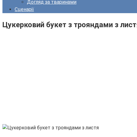
Догляд за тваринами
Сценарії
Цукерковий букет з трояндами з лист