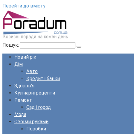
Перейти до вмісту
Пошук:
Новий рік
Дім
Авто
Кредит і банки
Здоров’я
Кулінарні рецепти
Ремонт
Сад і город
Мода
Своїми руками
Поробки