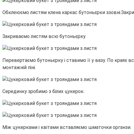
Обклеюємо листям клена каркас бутоньєрки ззовні.Закр
Закриваємо листям всю бутоньєрку.
Перевертаємо бутоньєрку і ставимо її у вазу. По краях в
монтажній піні.
Серединку зробимо з білих цукерок.
Між цукерками і квітами вставляємо шматочки органзи.