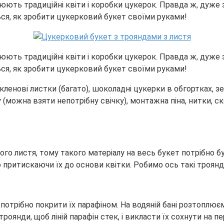
ь традиційні квіти і коробки цукерок. Правда ж, дуже зруч
ься, як зробити цукерковий букет своїми руками!
ь традиційні квіти і коробки цукерок. Правда ж, дуже зруч
ься, як зробити цукерковий букет своїми руками!
ленові листки (багато), шоколадні цукерки в обгортках, зе
можна взяти непотрібну свічку), монтажна піна, нитки, ско
го листя, тому такого матеріалу на весь букет потрібно 
 притискаючи їх до основи квітки. Робимо ось такі троянд
 потрібно покрити їх парафіном. На водяній бані розтоплює
оянди, щоб ліній парафін стек, і викласти їх сохнути на пе