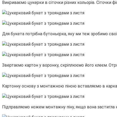
Викриваємо цукерки в сіточки різних кольорів. Сіточки ф
Для букета потрібна бутоньєрка, яку ми теж зробимо сво
Звертаємо картон у воронку, скріплюємо його клеєм. От
Картонну основу з монтажною піною вставляємо в карка
Підправляємо ножем монтажну піну, якщо вона застигла 