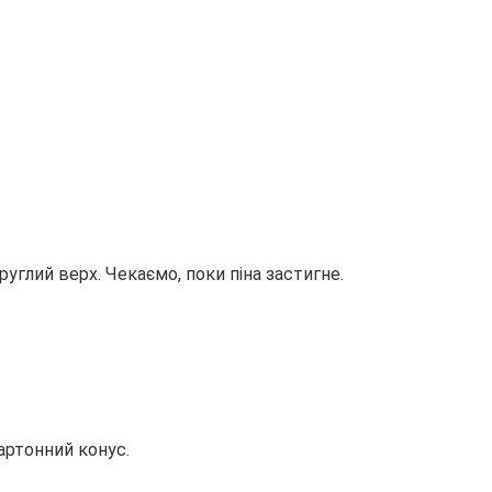
глий верх. Чекаємо, поки піна застигне.
артонний конус.