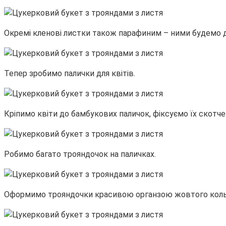
Окремі кленові листки також парафиним – ними будемо 
Тепер зробимо палички для квітів.
Кріпимо квіти до бамбукових паличок, фіксуємо їх скотч
Робимо багато трояндочок на паличках.
Оформимо трояндочки красивою органзою жовтого коль