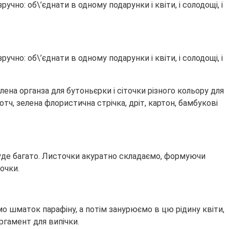
но: об\’єднати в одному подарунки і квіти, і солодощі, і
но: об\’єднати в одному подарунки і квіти, і солодощі, і
лена органза для бутоньєрки і сіточки різного кольору для
тч, зелена флористична стрічка, дріт, картон, бамбукові
буде багато. Листочки акуратно складаємо, формуючи
очки.
мо шматок парафіну, а потім занурюємо в цю рідину квіти,
ргамент для випічки.