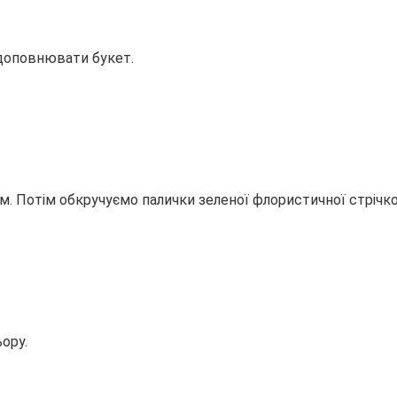
доповнювати букет.
ем. Потім обкручуємо палички зеленої флористичної стрічк
ору.