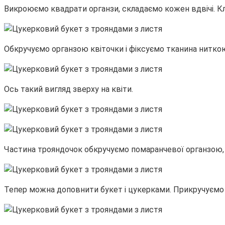
Викроюємо квадрати органзи, складаємо кожен вдвічі. Кл
Обкручуємо органзою квіточки і фіксуємо тканина ниткою
Ось такий вигляд зверху на квіти.
Частина трояндочок обкручуємо помаранчевої органзою,
Тепер можна доповнити букет і цукерками. Прикручуємо ї