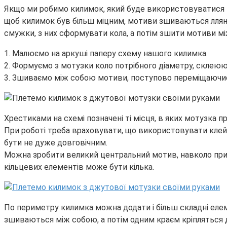
Якщо ми робимо килимок, який буде використовуватися т
щоб килимок був більш міцним, мотиви зшиваються лляно
смужки, з них сформувати кола, а потім зшити мотиви м
1. Малюємо на аркуші паперу схему нашого килимка.
2. Формуємо з мотузки коло потрібного діаметру, скле
3. Зшиваємо між собою мотиви, поступово переміщаючис
Хрестиками на схемі позначені ті місця, в яких мотузка
При роботі треба враховувати, що використовувати клейо
бути не дуже довговічним.
Можна зробити великий центральний мотив, навколо приши
кільцевих елементів може бути кілька.
По периметру килимка можна додати і більш складні елемен
зшиваються між собою, а потім одним краєм кріпляться 