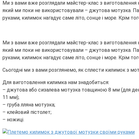
Ми з вами вже розглядали майстер-клас з виготовлення ки
який ми поки не використовували – джутова мотузка. Пам
руками, килимок нагадує саме літо, сонце і море. Крім то
Ми з вами вже розглядали майстер-клас з виготовлення ки
який ми поки не використовували – джутова мотузка. Пам
руками, килимок нагадує саме літо, сонце і море. Крім то
Сьогодні ми з вами розглянемо, як сплести килимок з моту
Для виготовлення килимка нам знадобиться:
– джутова або сизалева мотузка товщиною 8 мм (для де
11 мм);
– груба лляна мотузка;
– клейовий пістолет;
– ножиці.