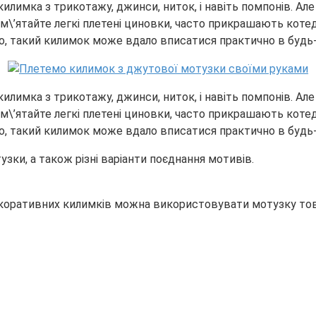
лимка з трикотажу, джинси, ниток, і навіть помпонів. Але
\’ятайте легкі плетені циновки, часто прикрашають котед
го, такий килимок може вдало вписатися практично в будь-я
лимка з трикотажу, джинси, ниток, і навіть помпонів. Але
\’ятайте легкі плетені циновки, часто прикрашають котед
го, такий килимок може вдало вписатися практично в будь-я
зки, а також різні варіанти поєднання мотивів.
коративних килимків можна використовувати мотузку товщ