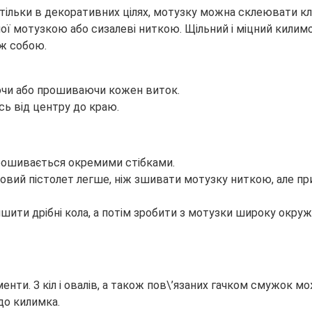
ільки в декоративних цілях, мотузку можна склеювати кл
ї мотузкою або сизалеві ниткою. Щільний і міцний килимо
іж собою.
юючи або прошиваючи кожен виток.
ь від центру до краю.
 прошивається окремими стібками.
вий пістолет легше, ніж зшивати мотузку ниткою, але при
ти дрібні кола, а потім зробити з мотузки широку окружн
ти. З кіл і овалів, а також пов\’язаних гачком смужок мож
до килимка.