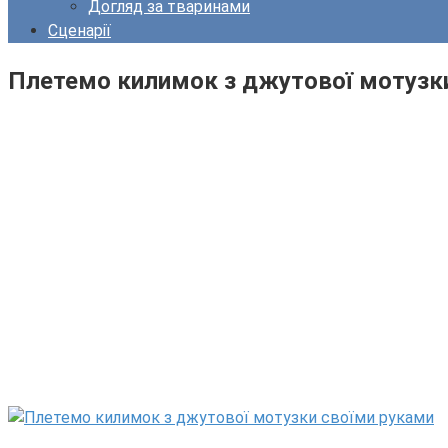
Догляд за тваринами
Сценарії
Плетемо килимок з джутової мотузк