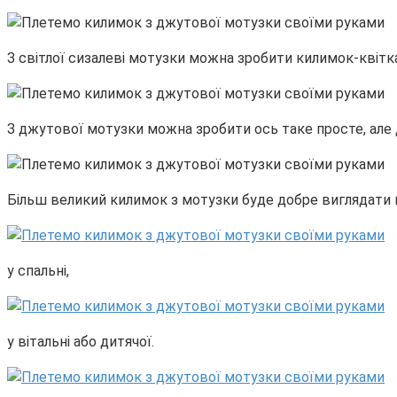
З світлої сизалеві мотузки можна зробити килимок-квітка
З джутової мотузки можна зробити ось таке просте, але
Більш великий килимок з мотузки буде добре виглядати в
у спальні,
у вітальні або дитячої.