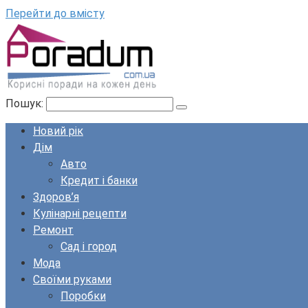
Перейти до вмісту
Пошук:
Новий рік
Дім
Авто
Кредит і банки
Здоров’я
Кулінарні рецепти
Ремонт
Сад і город
Мода
Своїми руками
Поробки