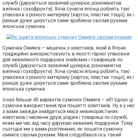
службі (даруються зазвичай цукерки, різноманітна
випічка і сухофрукти). Хоча сучасні японці роблять такі
упаковки з різного матеріалу (картон, пластик тощо), як і
раніше дуже цінується саме зроблена своїми руками
японська сумочка.
Сумочка Омияге – мішечок з клаптиків, який в Японії
традиційно використовують в якості гарної упаковки
для невеликого подарунка знайомих і товаришів по
службі (даруються зазвичай цукерки, різноманітна
випічка і сухофрукти). Хоча сучасні японці роблять такі
упаковки з різного матеріалу (картон, пластик тощо), як і
раніше дуже цінується саме зроблена своїми руками
японська сумочка.
Існує більше 45 варіантів сумочок Омияге – об\’єднує ці
сумочки використання при пошитті клаптиків. Ну а у нас
з вами завжди знайдеться маса невикористаних
клаптиків і численні друзі, родичі і товариші по службі,
яким ми час від часу даруємо невеликі подарунки. Тому
сьогодні ми з вами розглянемо, як пошити сумочку
омияге своїми руками. Мені сподобався ось такий