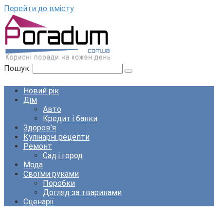
Перейти до вмісту
Пошук:
Новий рік
Дім
Авто
Кредит і банки
Здоров’я
Кулінарні рецепти
Ремонт
Сад і город
Мода
Своїми руками
Поробки
Догляд за тваринами
Сценарії