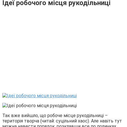
Ідеї робочого місця рукодільниці
Так вже вийшло, що робоче місце рукодільниці –
територія творча (читай: суцільний хаос). Але навіть тут
можна навести порядок, розклавши все по поличках