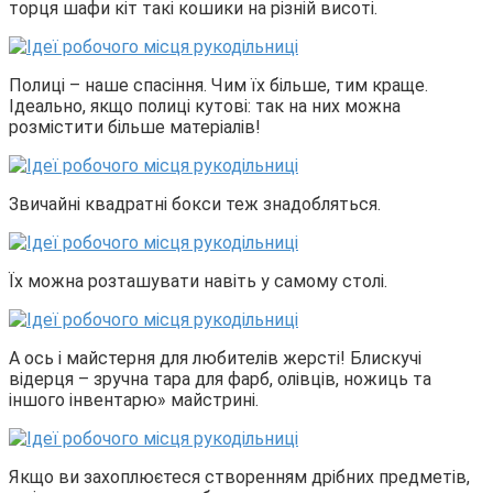
торця шафи кіт такі кошики на різній висоті.
Полиці – наше спасіння. Чим їх більше, тим краще.
Ідеально, якщо полиці кутові: так на них можна
розмістити більше матеріалів!
Звичайні квадратні бокси теж знадобляться.
Їх можна розташувати навіть у самому столі.
А ось і майстерня для любителів жерсті! Блискучі
відерця – зручна тара для фарб, олівців, ножиць та
іншого інвентарю» майстрині.
Якщо ви захоплюєтеся створенням дрібних предметів,