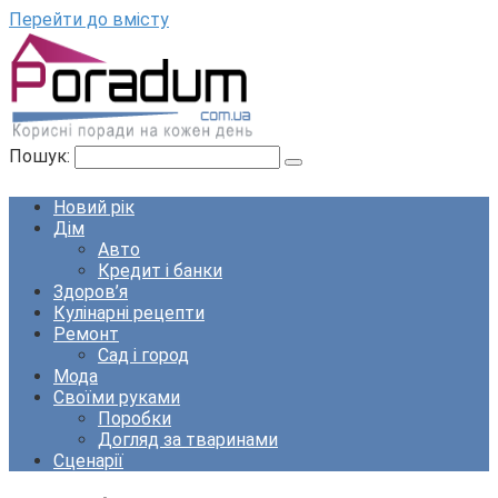
Перейти до вмісту
Пошук:
Новий рік
Дім
Авто
Кредит і банки
Здоров’я
Кулінарні рецепти
Ремонт
Сад і город
Мода
Своїми руками
Поробки
Догляд за тваринами
Сценарії