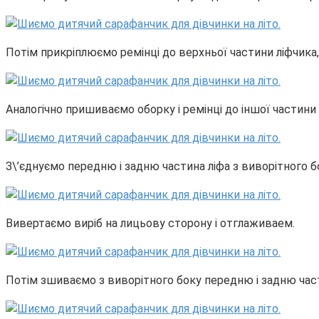
Потім прикріплюємо ремінці до верхньої частини ліфчика,
Аналогічно пришиваємо оборку і ремінці до іншої частини 
З\’єднуємо передню і задню частина ліфа з виворітного б
Вивертаємо виріб на лицьову сторону і отглаживаем.
Потім зшиваємо з виворітного боку передню і задню част