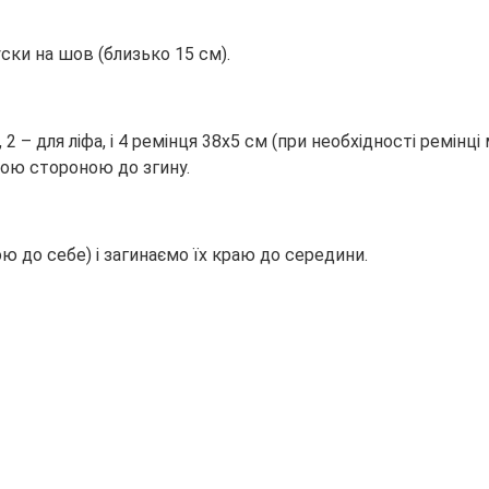
ски на шов (близько 15 см).
 2 – для ліфа, і 4 ремінця 38х5 см (при необхідності ремінц
ьою стороною до згину.
ю до себе) і загинаємо їх краю до середини.