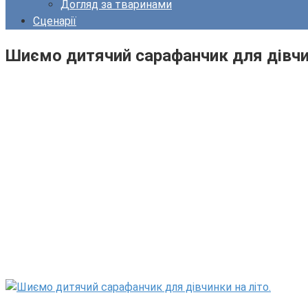
Догляд за тваринами
Сценарії
Шиємо дитячий сарафанчик для дівчин