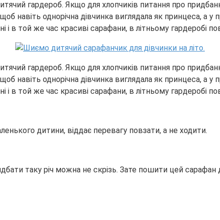
 дитячий гардероб. Якщо для хлопчиків питання про придбан
об навіть однорічна дівчинка виглядала як принцеса, а у 
ні і в той же час красиві сарафани, в літньому гардеробі п
 дитячий гардероб. Якщо для хлопчиків питання про придбан
об навіть однорічна дівчинка виглядала як принцеса, а у 
ні і в той же час красиві сарафани, в літньому гардеробі п
ленького дитини, віддає перевагу повзати, а не ходити.
дбати таку річ можна не скрізь. Зате пошити цей сарафан 