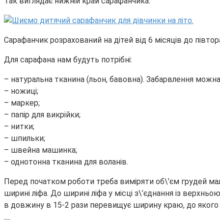
Так виглядає нижній край сарафанчика.
Сарафанчик розрахований на дітей від 6 місяців до півт
Для сарафана нам будуть потрібні:
– натуральна тканина (льон, бавовна). Забарвлення можна
– ножиці;
– маркер;
– папір для викрійки;
– нитки;
– шпильки;
– швейна машинка;
– однотонна тканина для воланів.
Перед початком роботи треба виміряти об\’єм грудей маля
ширині ліфа. До ширині ліфа у місці з\’єднання із верхнь
в довжину в 15-2 рази перевищує ширину краю, до якого