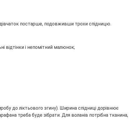
ля дівчаток постарше, подовживши трохи спідницю.
ні відтінки і непомітний малюнок;
робу до ліктьового згину). Ширина спідниці дорівнює
рафана треба буде зібрати. Для воланів потрібна тканина,