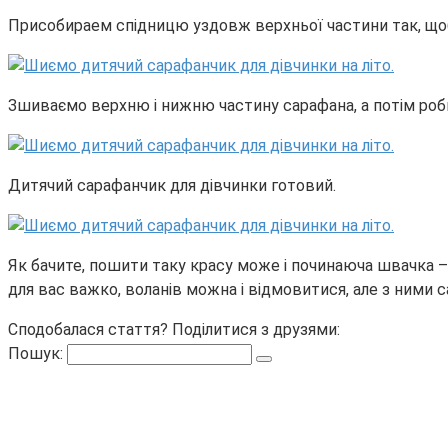
Присобираем спідницю уздовж верхньої частини так, щоб 
Зшиваємо верхню і нижню частину сарафана, а потім роб
Дитячий сарафанчик для дівчинки готовий.
Як бачите, пошити таку красу може і починаюча швачка –
для вас важко, воланів можна і відмовитися, але з ними 
Сподобалася стаття? Поділитися з друзями:
Пошук: