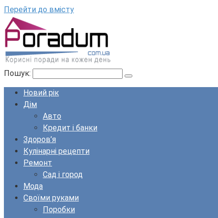
Перейти до вмісту
Пошук:
Новий рік
Дім
Авто
Кредит і банки
Здоров’я
Кулінарні рецепти
Ремонт
Сад і город
Мода
Своїми руками
Поробки