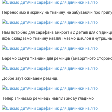
Переносимо викрійку на тканину, не забуваючи про припу
Нам потрібно для сарафана викроїти 2 деталі для спідниці,
ліфа, складаємо тканину навпіл і маємо шаблон внутрішн
Беремо смуги тканини для ремінців (виворітного стороно
Добре заутюживаем ремінці.
Тепер згинаємо ремінець навпіл і знову гладимо.