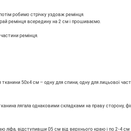
а потім робимо стрічку уздовж ремінця.
рай ремінця всередину на 2 см і прошиваємо.
 частини ремінця.
 тканини 50х4 см – одну для спини, одну для лицьової час
 тканина лягала однаковими складками на праву сторону, 
ліфа, відступивши 05 см від верхнього краю і по 2-4 см 