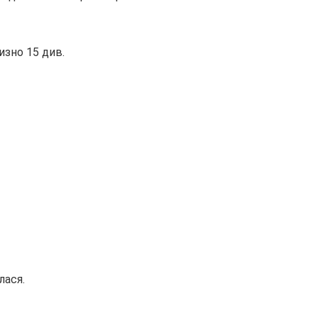
изно 15 див.
лася.