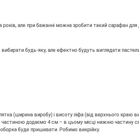
ора років, але при бажанні можна зробити такий сарафан д
 вибирати будь-яку, але ефектно будуть виглядати пастель
тка (ширина виробу) і висоту ліфа (від верхнього краю ви
ою частиною додаємо 4 см – в цьому місці нижню частину са
 оборка буде пришивати. Робимо викрійку.