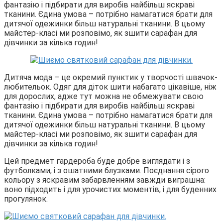
фантазію і підбирати для виробів найбільш яскраві
тканини. Єдина умова – потрібно намагатися брати для
дитячої одежинки більш натуральні тканини. В цьому
майстер-класі ми розповімо, як зшити сарафан для
дівчинки за кілька годин!
Дитяча мода – це окремий пунктик у творчості швачок-
любительок. Одяг для діток шити набагато цікавіше, ніж
для дорослих, адже тут можна не обмежувати свою
фантазію і підбирати для виробів найбільш яскраві
тканини. Єдина умова – потрібно намагатися брати для
дитячої одежинки більш натуральні тканини. В цьому
майстер-класі ми розповімо, як зшити сарафан для
дівчинки за кілька годин!
Цей предмет гардероба буде добре виглядати і з
футболками, і з ошатними блузками. Поєднання сірого
кольору з яскравим забарвленням завжди виграшна:
воно підходить і для урочистих моментів, і для буденних
прогулянок.