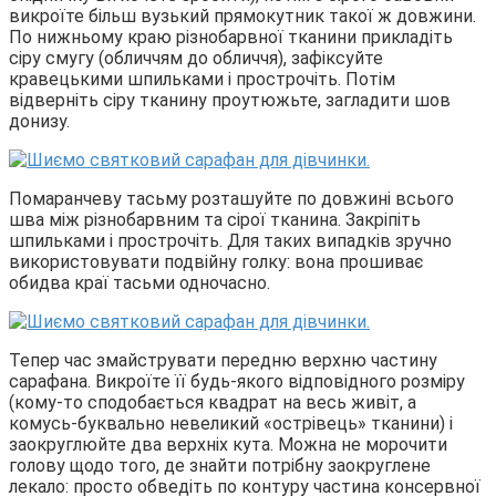
викроїте більш вузький прямокутник такої ж довжини.
По нижньому краю різнобарвної тканини прикладіть
сіру смугу (обличчям до обличчя), зафіксуйте
кравецькими шпильками і прострочіть. Потім
відверніть сіру тканину проутюжьте, загладити шов
донизу.
Помаранчеву тасьму розташуйте по довжині всього
шва між різнобарвним та сірої тканина. Закріпіть
шпильками і прострочіть. Для таких випадків зручно
використовувати подвійну голку: вона прошиває
обидва краї тасьми одночасно.
Тепер час змайструвати передню верхню частину
сарафана. Викроїте її будь-якого відповідного розміру
(кому-то сподобається квадрат на весь живіт, а
комусь-буквально невеликий «острівець» тканини) і
заокруглюйте два верхніх кута. Можна не морочити
голову щодо того, де знайти потрібну заокруглене
лекало: просто обведіть по контуру частина консервної