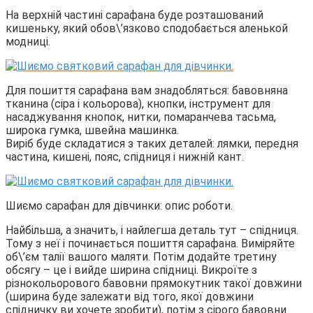
На верхній частині сарафана буде розташований
кишеньку, який обов\’язково сподобається аленькой
модниці.
Для пошиття сарафана вам знадобляться: бавовняна
тканина (сіра і кольорова), кнопки, інструмент для
насаджування кнопок, нитки, помаранчева тасьма,
широка гумка, швейна машинка.
Виріб буде складатися з таких деталей: лямки, передня
частина, кишені, пояс, спідниця і нижній кант.
Шиємо сарафан для дівчинки: опис роботи.
Найбільша, а значить, і найлегша деталь тут – спідниця.
Тому з неї і починається пошиття сарафана. Виміряйте
об\’єм талії вашого маляти. Потім додайте третину
обсягу – це і вийде ширина спідниці. Викроїте з
різнокольорового бавовни прямокутник такої довжини
(ширина буде залежати від того, якої довжини
спідничку ви хочете зробити), потім з сірого бавовни