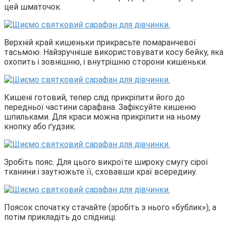
цей шматочок.
Верхній край кишеньки прикрасьте помаранчевої
тасьмою. Найзручніше використовувати косу бейку, яка
охопить і зовнішню, і внутрішню сторони кишеньки.
Кишені готовий, тепер слід прикріпити його до
передньої частини сарафана. Зафіксуйте кишеню
шпильками. Для краси можна прикріпити на ньому
кнопку або ґудзик.
Зробіть пояс. Для цього викроїте широку смугу сірої
тканини і заутюжьте її, сховавши краї всередину.
Поясок спочатку стачайте (зробіть з нього «бублик»), а
потім прикладіть до спідниці.