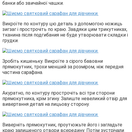
банки або звичайної чашки.
Викроїте по контуру цю деталь з допомогою ножиць
зигзаг і прострочіть по краю. Завдяки цим трикутниках,
тканина після подгибания не буде утворювати складки і
грудки.
Зробіть кишеньку. Викроїте з сірого бавовни
прямокутник, трохи менший за розміром, ніж передня
частина сарафана.
Акуратно, по контуру прострочіть всі три сторони
прямокутника, крім згину. Залиште невеликий отвір для
вивертання деталі на лицьову сторону.
Виверніть прямокутник, проутюжьте його і загладьте
краю залишеного отвори всередину. Потім зустрічали