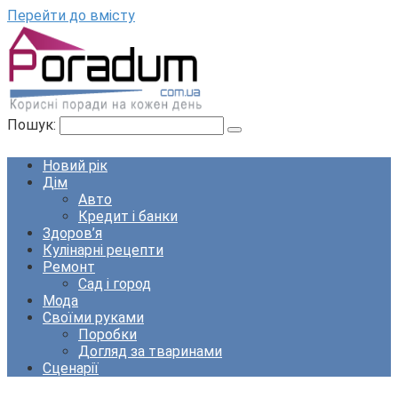
Перейти до вмісту
Пошук:
Новий рік
Дім
Авто
Кредит і банки
Здоров’я
Кулінарні рецепти
Ремонт
Сад і город
Мода
Своїми руками
Поробки
Догляд за тваринами
Сценарії