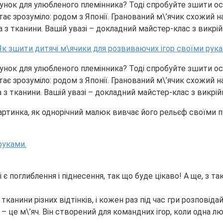
нок для улюбленого племінника? Тоді спробуйте зшити ось 
ає зрозуміло: родом з Японії. Гранований м\’ячик схожий на
, а з тканини. Вашій увазі – докладний майстер-клас з викр
нок для улюбленого племінника? Тоді спробуйте зшити ось 
ає зрозуміло: родом з Японії. Гранований м\’ячик схожий на
, а з тканини. Вашій увазі – докладний майстер-клас з викр
картинка, як однорічний малюк вивчає його рельєф своїми 
і є поглиблення і піднесення, так що буде цікаво! А ще, 
канини різних відтінків, і кожен раз під час гри розповідай
– це м\’яч. Він створений для командних ігор, коли одна 