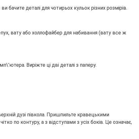
 ви бачите деталі для чотирьох кульок різних розмірів.
епух, вату або холлофайбер для набивання (вату все ж
\’ютера. Виріжте ці дві деталі з паперу.
верхній дузі півкола. Пришпильте кравецькими
ко по контуру, а з відступами з усіх боків. Це означає,