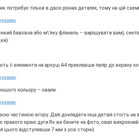
ик потребує тільки в двох різних деталях, тому на цій схемі
онкий бавовна або м\’яку фланель – вирішувати вам), синт
ки).
ь її елементи на аркуш А4 приклавши папір до екрану комп
 іншого кольору – овали.
ою частиною вгору. Далі докладати інші деталі стоїть на 
правого краю дуги.Як ви бачите на фото, овал викроєний чіт
я цього відступивши 7 мм з усіх сторін).