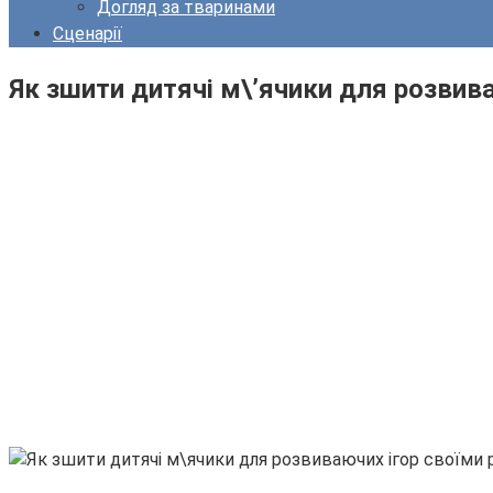
Догляд за тваринами
Сценарії
Як зшити дитячі м\’ячики для розвива