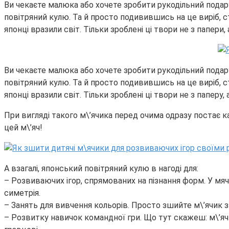
Ви чекаєте малюка або хочете зробити рукодільний подару
повітряний кулю. Та й просто подивившись на це виріб, ст
японці вразили світ. Тільки зроблені ці твори не з папери
Ви чекаєте малюка або хочете зробити рукодільний подару
повітряний кулю. Та й просто подивившись на це виріб, ст
японці вразили світ. Тільки зроблені ці твори не з паперу
При вигляді такого м\’ячика перед очима одразу постає 
цей м\’яч!
А взагалі, японський повітряний кулю в нагоді для:
– Розвиваючих ігор, спрямованих на пізнання форм. У мяч
симетрія.
– Занять для вивчення кольорів. Просто зшийте м\’ячик з т
– Розвитку навичок командної гри. Що тут скажеш: м\’яч 