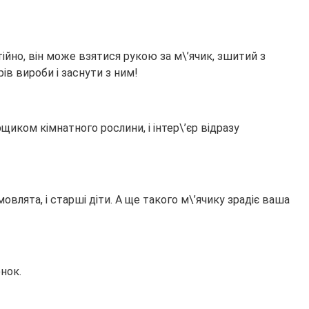
ійно, він може взятися рукою за м\’ячик, зшитий з
ів вироби і заснути з ним!
щиком кімнатного рослини, і інтер\’єр відразу
овлята, і старші діти. А ще такого м\’ячику зрадіє ваша
нок.