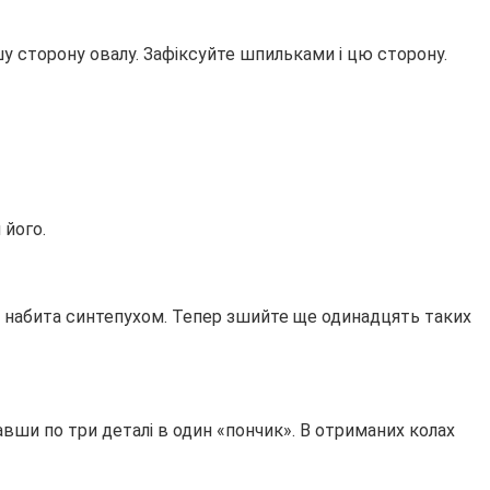
ншу сторону овалу. Зафіксуйте шпильками і цю сторону.
 його.
но набита синтепухом. Тепер зшийте ще одинадцять таких
вши по три деталі в один «пончик». В отриманих колах