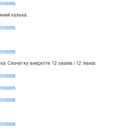
яний кулька.
. Спочатку викроїте 12 овалів і 12 півкіл.