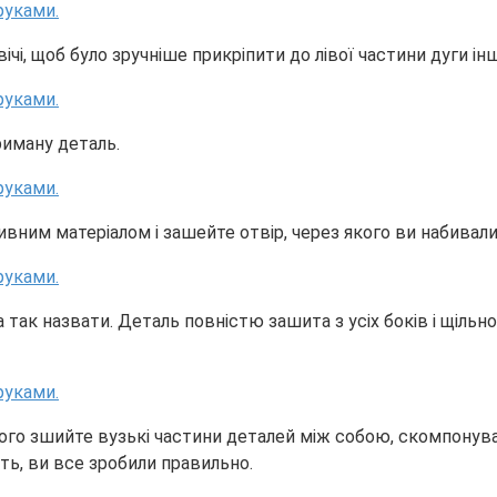
вічі, щоб було зручніше прикріпити до лівої частини дуги і
риману деталь.
вним матеріалом і зашейте отвір, через якого ви набивали
так назвати. Деталь повністю зашита з усіх боків і щіль
ього зшийте вузькі частини деталей між собою, скомпонува
ть, ви все зробили правильно.