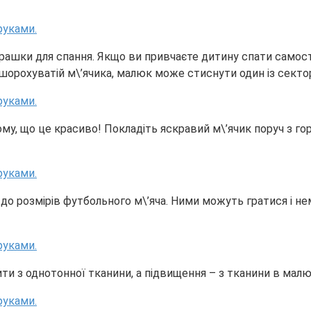
грашки для спання. Якщо ви привчаєте дитину спати самост
 шорохуватій м\’ячика, малюк може стиснути один із сектор
му, що це красиво! Покладіть яскравий м\’ячик поруч з гор
 до розмірів футбольного м\’яча. Ними можуть гратися і нем
ти з однотонної тканини, а підвищення – з тканини в малю