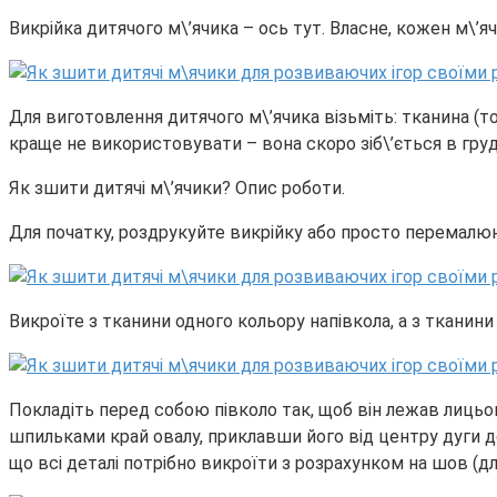
Викрійка дитячого м\’ячика – ось тут. Власне, кожен м\’яч
Для виготовлення дитячого м\’ячика візьміть: тканина (т
краще не використовувати – вона скоро зіб\’ється в груд
Як зшити дитячі м\’ячики? Опис роботи.
Для початку, роздрукуйте викрійку або просто перемалюют
Викроїте з тканини одного кольору напівкола, а з тканини
Покладіть перед собою півколо так, щоб він лежав лицьов
шпильками край овалу, приклавши його від центру дуги до 
що всі деталі потрібно викроїти з розрахунком на шов (дл