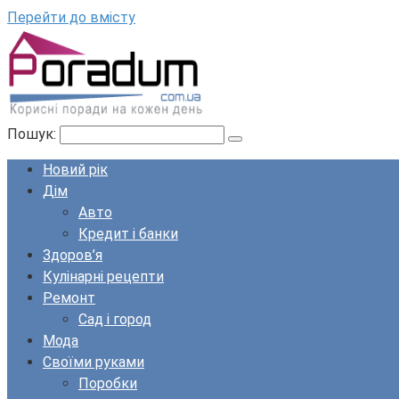
Перейти до вмісту
Пошук:
Новий рік
Дім
Авто
Кредит і банки
Здоров’я
Кулінарні рецепти
Ремонт
Сад і город
Мода
Своїми руками
Поробки