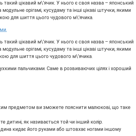
такий цікавий м\’ячик. У нього є своя назва – японський
 модульне орігамі, кусудаму та інші цікаві штучки, якими
ійкою для шиття цього чудового м\’ячика.
такий цікавий м\’ячик. У нього є своя назва – японський
 модульне орігамі, кусудаму та інші цікаві штучки, якими
ійкою для шиття цього чудового м\’ячика.
пухкими пальчиками. Саме в розвиваючих цілях і хороший
з таким предметом ви зможете пояснити малюкові, що таке
те дитині, як називається той чи інший колір.
людина кидає його руками або штовхає ногами іншому