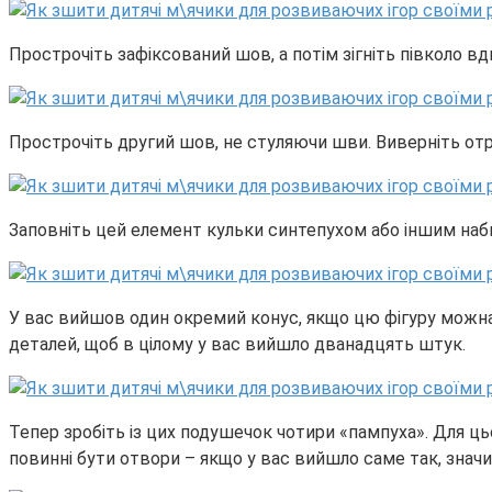
Прострочіть зафіксований шов, а потім зігніть півколо вд
Прострочіть другий шов, не стуляючи шви. Виверніть от
Заповніть цей елемент кульки синтепухом або іншим наби
У вас вийшов один окремий конус, якщо цю фігуру можна 
деталей, щоб в цілому у вас вийшло дванадцять штук.
Тепер зробіть із цих подушечок чотири «пампуха». Для ц
повинні бути отвори – якщо у вас вийшло саме так, значи