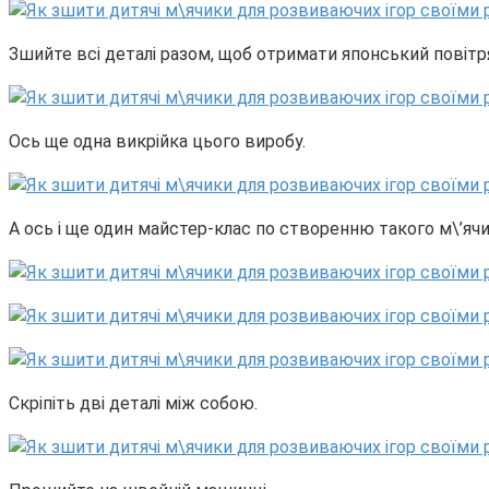
Зшийте всі деталі разом, щоб отримати японський повітр
Ось ще одна викрійка цього виробу.
А ось і ще один майстер-клас по створенню такого м\’ячика
Скріпіть дві деталі між собою.