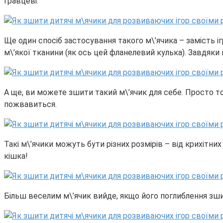
гравцеві.
Ще один спосіб застосування такого м\’ячика – замість і
м\’якої тканини (як ось цей фланелевий кулька). Завдяки
А ще, ви можете зшити такий м\’ячик для себе. Просто то
пожвавиться.
Такі м\’ячики можуть бути різних розмірів – від крихітних
кішка!
Більш веселим м\’ячик вийде, якщо його поглиблення зши