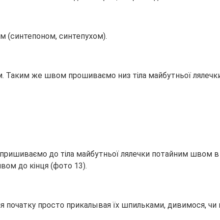
м (синтепоном, синтепухом).
 Таким же швом прошиваємо низ тіла майбутньої лялечки,
 пришиваємо до тіла майбутньої лялечки потайним швом в з
ом до кінця (фото 13).
ля початку просто прикалывая їх шпильками, дивимося, ч