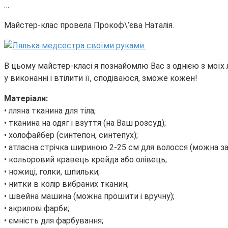
…
Майстер-клас провела Прокоф\’єва Наталія.
В цьому майстер-класі я познайомлю Вас з однією з моїх 
у виконанні і втілити її, сподіваюся, зможе кожен!
Матеріали:
• лляна тканина для тіла;
• тканина на одяг і взуття (на Ваш розсуд);
• холофайбер (синтепон, синтепух);
• атласна стрічка шириною 2-25 см для волосся (можна з
• кольоровий кравець крейда або олівець;
• ножиці, голки, шпильки;
• нитки в колір вибраних тканин;
• швейна машина (можна прошити і вручну);
• акрилові фарби;
• ємність для фарбування;