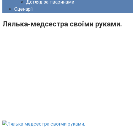
Догляд за тваринами
Сценарії
Лялька-медсестра своїми руками.