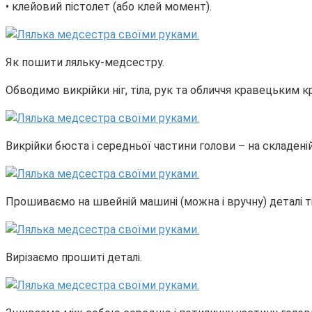
• клейовий пістолет (або клей момент).
Як пошити ляльку-медсестру.
Обводимо викрійки ніг, тіла, рук та обличчя кравецьким 
Викрійки бюста і середньої частини голови – на складені
Прошиваємо на швейній машині (можна і вручну) деталі тіла
Вирізаємо прошиті деталі.