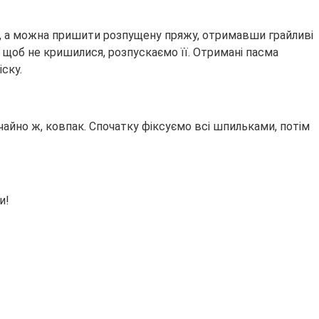
ку, а можна пришити розпущену пряжу, отримавши грайливі
, щоб не кришилися, розпускаємо її. Отримані пасма
ску.
чайно ж, ковпак. Спочатку фіксуємо всі шпильками, потім
и!