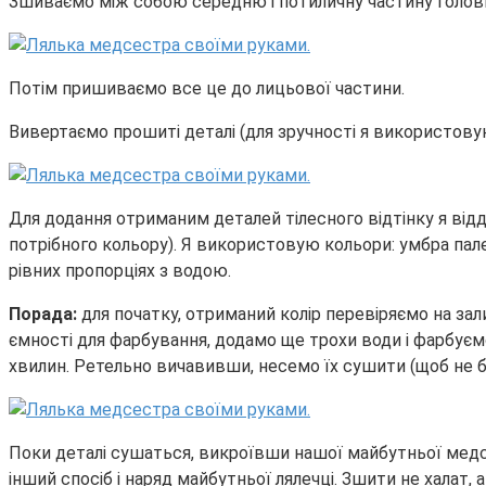
Зшиваємо між собою середню і потиличну частину голов
Потім пришиваємо все це до лицьової частини.
Вивертаємо прошиті деталі (для зручності я використовую
Для додання отриманим деталей тілесного відтінку я ві
потрібного кольору). Я використовую кольори: умбра пале
рівних пропорціях з водою.
Порада:
для початку, отриманий колір перевіряємо на за
ємності для фарбування, додамо ще трохи води і фарбуєм
хвилин. Ретельно вичавивши, несемо їх сушити (щоб не бу
Поки деталі сушаться, викроївши нашої майбутньої медс
інший спосіб і наряд майбутньої лялечці. Зшити не халат, 