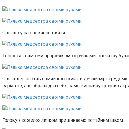
Ось, що у нас повинно вийти.
Точно так само ми проробляємо з ручками: спочатку бул
Ось тепер настав самий копіткий і, в деякій мірі, трудом
варіантів, але обрала для себе саме вишивку і розпис ак
Голову з «ожило» личком пришиваємо потайним швом.