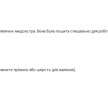
лялечок-медсестра. Вона була пошита спеціально для робітн
амінити пряжею або шерсть для валяння);