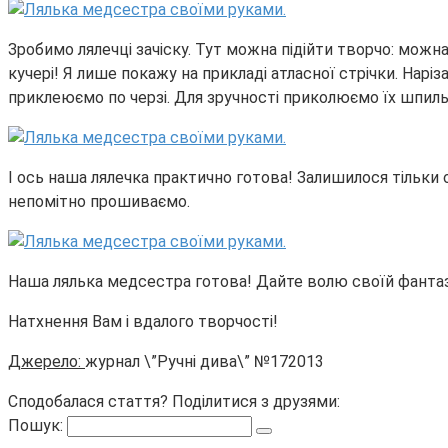
Зробимо лялечці зачіску. Тут можна підійти творчо: мож
кучері! Я лише покажу на прикладі атласної стрічки. Нар
приклеюємо по черзі. Для зручності приколюємо їх шпиль
І ось наша лялечка практично готова! Залишилося тільки 
непомітно прошиваємо.
Наша лялька медсестра готова! Дайте волю своїй фантазії
Натхнення Вам і вдалого творчості!
Джерело:
журнал \”Ручні дива\” №172013
Сподобалася стаття? Поділитися з друзями:
Пошук: