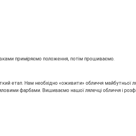
авками приміряємо положення, потім прошиваємо.
істкий етап. Нам необхідно «оживити» обличчя майбутньої ля
риловими фарбами. Вишиваємо нашої лялечці обличчя і розф