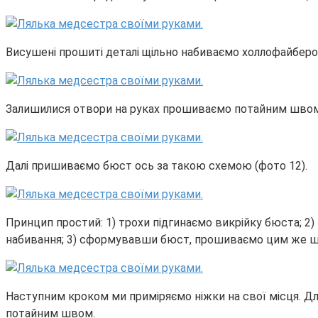
Висушені прошиті деталі щільно набиваємо холлофайберо
Залишилися отвори на руках прошиваємо потайним швом.
Далі пришиваємо бюст ось за такою схемою (фото 12).
Принцип простий: 1) трохи підгинаємо викрійку бюста; 2)
набивання; 3) сформувавши бюст, прошиваємо цим же шв
Наступним кроком ми приміряємо ніжки на свої місця. Д
потайним швом.