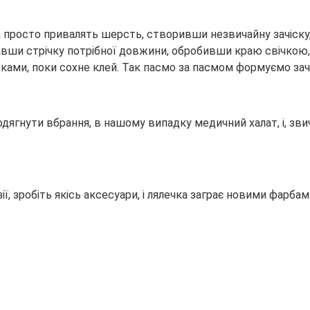
на просто привалять шерсть, створивши незвичайну зачіс
ізавши стрічку потрібної довжини, обробивши краю свічкою
ками, поки сохне клей. Так пасмо за пасмом формуємо зачі
одягнути вбрання, в нашому випадку медичний халат, і, зви
, зробіть якісь аксесуари, і лялечка заграє новими фарбам