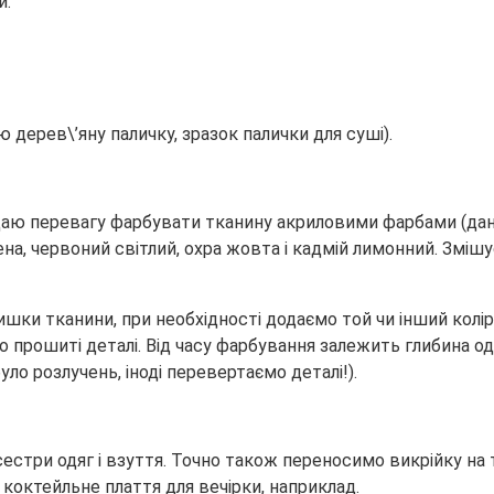
и.
 дерев\’яну паличку, зразок палички для суші).
ддаю перевагу фарбувати тканину акриловими фарбами (дан
на, червоний світлий, охра жовта і кадмій лимонний. Зміш
лишки тканини, при необхідності додаємо той чи інший колі
о прошиті деталі. Від часу фарбування залежить глибина о
ло розлучень, іноді перевертаємо деталі!).
естри одяг і взуття. Точно також переносимо викрійку на
а коктейльне плаття для вечірки, наприклад.