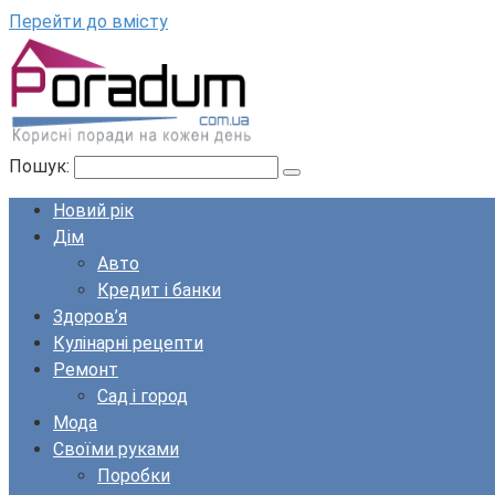
Перейти до вмісту
Пошук:
Новий рік
Дім
Авто
Кредит і банки
Здоров’я
Кулінарні рецепти
Ремонт
Сад і город
Мода
Своїми руками
Поробки