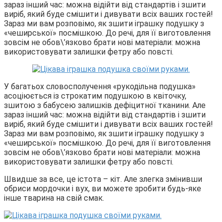
зараз інший час: можна відійти від стандартів і зшити
виріб, який буде смішити і дивувати всіх ваших гостей!
Зараз ми вам розповімо, як зшити іграшку подушку з
«чеширської» посмішкою. До речі, для її виготовлення
зовсім не обов\’язково брати нові матеріали: можна
використовувати залишки фетру або повсті.
У багатьох словосполучення «рукодільна подушка»
асоціюється із строкатим подушкою в квіточку,
зшитою з бабусею залишків дефіцитної тканини. Але
зараз інший час: можна відійти від стандартів і зшити
виріб, який буде смішити і дивувати всіх ваших гостей!
Зараз ми вам розповімо, як зшити іграшку подушку з
«чеширської» посмішкою. До речі, для її виготовлення
зовсім не обов\’язково брати нові матеріали: можна
використовувати залишки фетру або повсті.
Швидше за все, це істота – кіт. Але злегка змінивши
обриси мордочки і вух, ви можете зробити будь-яке
інше тварина на свій смак.