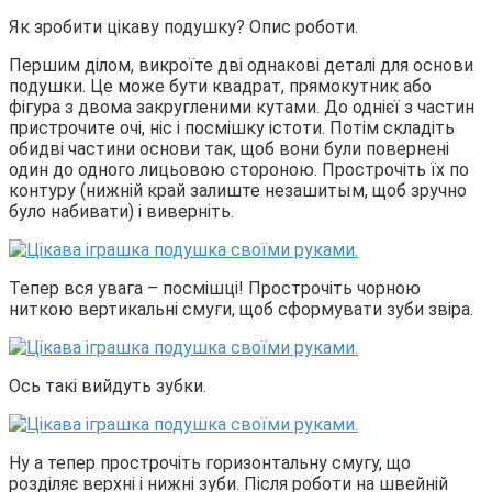
Як зробити цікаву подушку? Опис роботи.
Першим ділом, викроїте дві однакові деталі для основи
подушки. Це може бути квадрат, прямокутник або
фігура з двома закругленими кутами. До однієї з частин
пристрочите очі, ніс і посмішку істоти. Потім складіть
обидві частини основи так, щоб вони були повернені
один до одного лицьовою стороною. Прострочіть їх по
контуру (нижній край залиште незашитым, щоб зручно
було набивати) і виверніть.
Тепер вся увага – посмішці! Прострочіть чорною
ниткою вертикальні смуги, щоб сформувати зуби звіра.
Ось такі вийдуть зубки.
Ну а тепер прострочіть горизонтальну смугу, що
розділяє верхні і нижні зуби. Після роботи на швейній