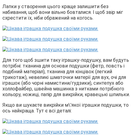
Лапки у створення цього краще залишити без
набивання, щоб вони вільно бовталися. І щоб звір міг
схрестити їх, ніби ображений на когось.
Для того щоб зшити таку іграшку-подушку, вам будуть
потрібні: тканина для основи подушки (фетр, повсть і
подібний матеріал), тканина для кінцівок (легкий
трикотаж), невеликі шматочки матерії для вух, очі для
іграшок (або чорні намистини/гудзики), синтепух або
холлофайбер, швейна машинка з нитками потрібного
кольору, ножиці, папір для викрійки, кравецькі шпильки.
Якщо ви шукаєте викрійки м\’якої іграшки подушки, то
ось найкраща. Тут є всі деталі: