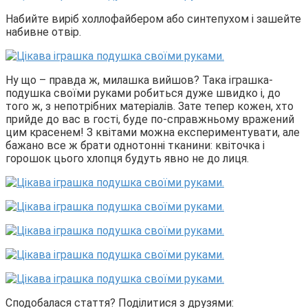
Набийте виріб холлофайбером або синтепухом і зашейте
набивне отвір.
Ну що – правда ж, милашка вийшов? Така іграшка-
подушка своїми руками робиться дуже швидко і, до
того ж, з непотрібних матеріалів. Зате тепер кожен, хто
прийде до вас в гості, буде по-справжньому вражений
цим красенем! З квітами можна експериментувати, але
бажано все ж брати однотонні тканини: квіточка і
горошок цього хлопця будуть явно не до лиця.
Сподобалася стаття? Поділитися з друзями: