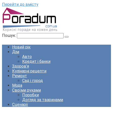
Перейти до вмісту
Пошук:
Новий рік
Дім
Авто
Кредит і банки
Здоров’я
Кулінарні рецепти
Ремонт
Сад і город
Мода
Своїми руками
Поробки
Догляд за тваринами
Сценарії