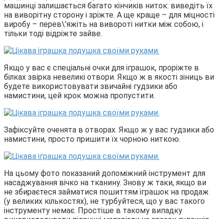
машинці залишається багато кінчиків ниток: виведіть їх
на виворітну сторону і зріжте. А ще краще – для міцності
виробу – перев\’яжіть на вивороті нитки між собою, і
тільки тоді відріжте зайве.
Якщо у вас є спеціальні очки для іграшок, проріжте в
білках звірка невеликі отвори. Якщо ж в якості зіниць ви
будете використовувати звичайні гудзики або
намистини, цей крок можна пропустити.
Зафіксуйте оченята в отворах. Якщо ж у вас гудзики або
намистини, просто пришити їх чорною ниткою.
На цьому фото показаний допоміжний інструмент для
насаджування вічко на тканину. Знову ж таки, якщо ви
не збираєтеся займатися пошиттям іграшок на продаж
(у великих кількостях), не турбуйтеся, що у вас такого
інструменту немає. Простіше в такому випадку