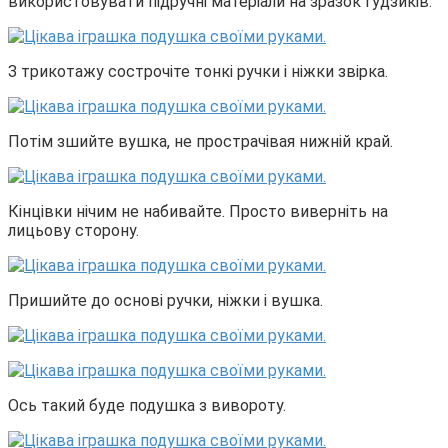
використовувати підручні матеріали на зразок гудзиків.
З трикотажу сострочіте тонкі ручки і ніжки звірка.
Потім зшийте вушка, не прострачівая нижній край.
Кінцівки нічим не набивайте. Просто виверніть на
лицьову сторону.
Пришийте до основі ручки, ніжки і вушка.
Ось такий буде подушка з вивороту.