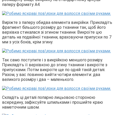
паперу формату А4.
Виріжте з паперу обидва елемента викрійки. Прикладіть
фрагмент більшого розміру до тканини так, щоб його
верхівка стикалася зі згином тканини. Викроїте цю
деталь на подвійної тканини, враховуючи припуски по 7
мм з усіх боків, крім згину.
Так само поступите і з викрійкою меншого розміру.
Прикладіть її верхівкою до згину тканини і викроїте з
припусками. Потім викроїте ще по одній такій деталі.
Разом, у вас повинно вийти чотири елементи: два
великого розміру і два – маленького.
Складіть ці деталі попарно лицьовою стороною
всередину, зафіксуйте шпильками і прошийте краю
наметочним швом.