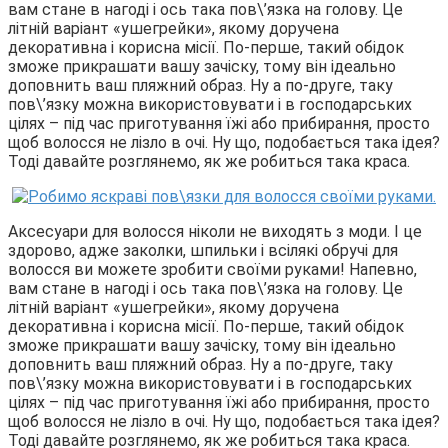
вам стане в нагоді і ось така пов\’язка на голову. Це
літній варіант «ушегрейки», якому доручена
декоративна і корисна місії. По-перше, такий обідок
зможе прикрашати вашу зачіску, тому він ідеально
доповнить ваш пляжний образ. Ну а по-друге, таку
пов\’язку можна використовувати і в господарських
цілях – під час приготування їжі або прибирання, просто
щоб волосся не лізло в очі. Ну що, подобається така ідея?
Тоді давайте розглянемо, як же робиться така краса.
Аксесуари для волосся ніколи не виходять з моди. І це
здорово, адже заколки, шпильки і всілякі обручі для
волосся ви можете зробити своїми руками! Напевно,
вам стане в нагоді і ось така пов\’язка на голову. Це
літній варіант «ушегрейки», якому доручена
декоративна і корисна місії. По-перше, такий обідок
зможе прикрашати вашу зачіску, тому він ідеально
доповнить ваш пляжний образ. Ну а по-друге, таку
пов\’язку можна використовувати і в господарських
цілях – під час приготування їжі або прибирання, просто
щоб волосся не лізло в очі. Ну що, подобається така ідея?
Тоді давайте розглянемо, як же робиться така краса.