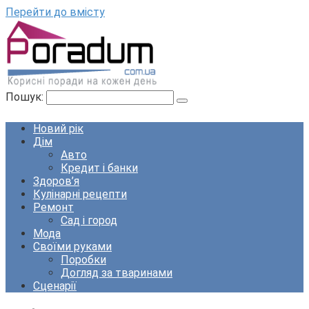
Перейти до вмісту
Пошук:
Новий рік
Дім
Авто
Кредит і банки
Здоров’я
Кулінарні рецепти
Ремонт
Сад і город
Мода
Своїми руками
Поробки
Догляд за тваринами
Сценарії