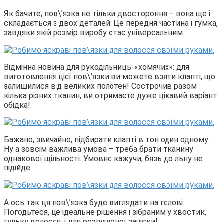
Як бачите, пов\’язка не тільки двостороння – вона ще і
складається з двох деталей. Це передня частина і гумка,
завдяки якій розмір виробу стає універсальним.
Відмінна новина для рукодільниць-«хомячих»: для
виготовлення цієї пов\’язки ви можете взяти клапті, що
залишилися від великих полотен! Сострочив разом
кілька різних тканин, ви отримаєте дуже цікавий варіант
обідка!
Бажано, звичайно, підбирати клапті в тон один одному.
Ну а зовсім важлива умова – треба брати тканину
однакової щільності. Умовно кажучи, бязь до льну не
підійде.
А ось так ця пов\’язка буде виглядати на голові.
Погодьтеся, це ідеальне рішення і зібраним у хвостик,
гульку волосся, і для розпущеної зачіски!