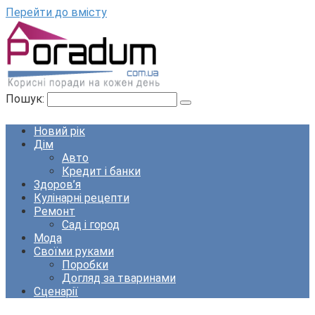
Перейти до вмісту
Пошук:
Новий рік
Дім
Авто
Кредит і банки
Здоров’я
Кулінарні рецепти
Ремонт
Сад і город
Мода
Своїми руками
Поробки
Догляд за тваринами
Сценарії