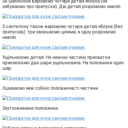
За шаблоном вирізаємо чотири деталі яблука (не
забуваємо про припуски). Дві деталі розрізаємо навпіл.
З синтепону також вирізаємо чотири деталі яблука (без
припусків): три залишаємо цілими, а одну розрізаємо
навпіл.
Ущільнюємо деталі. На нижню частину прихватки
приклеюємо два шари ущільнювача. На половинки один
шар.
Зшиваємо між собою половинчасті частини.
Заутюживаем половинки.