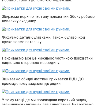
Робимо строк з допомогою мережива.
Збираємо верхню частину прихватки. Збоку робимо
невелику сходинку.
Фіксуємо деталі булавками. Також булавочкой
приколюємо петельку.
Накриваємо все це нижньою частиною прихватки
лицьовою стороною всередину.
Зшиваємо обидві частини прихватки ВІД і ДО
прокладеному заздалегідь рядки.
У тому місці, де ми прокладали короткий рядок,
залишилося «віконце» для вивертання. Вивертаємо