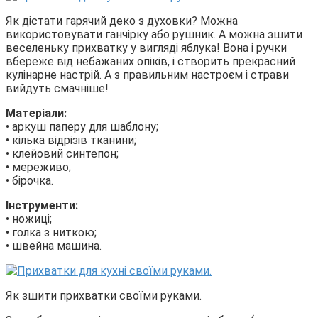
Як дістати гарячий деко з духовки? Можна
використовувати ганчірку або рушник. А можна зшити
веселеньку прихватку у вигляді яблука! Вона і ручки
вбереже від небажаних опіків, і створить прекрасний
кулінарне настрій. А з правильним настроєм і страви
вийдуть смачніше!
Матеріали:
• аркуш паперу для шаблону;
• кілька відрізів тканини;
• клейовий синтепон;
• мереживо;
• бірочка.
Інструменти:
• ножиці;
• голка з ниткою;
• швейна машина.
Як зшити прихватки своїми руками.