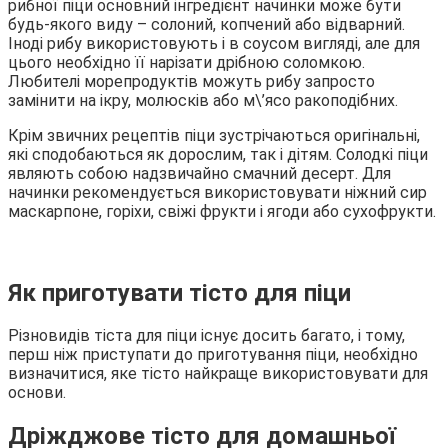
рибної піци основний інгредієнт начинки може бути
будь-якого виду – солоний, копчений або відварний.
Іноді рибу використовують і в соусом вигляді, але для
цього необхідно її нарізати дрібною соломкою.
Любителі морепродуктів можуть рибу запросто
замінити на ікру, молюсків або м\’ясо ракоподібних.
Крім звичних рецептів піци зустрічаються оригінальні,
які сподобаються як дорослим, так і дітям. Солодкі піци
являють собою надзвичайно смачний десерт. Для
начинки рекомендується використовувати ніжний сир
маскарпоне, горіхи, свіжі фрукти і ягоди або сухофрукти.
Як приготувати тісто для піци
Різновидів тіста для піци існує досить багато, і тому,
перш ніж приступати до приготування піци, необхідно
визначитися, яке тісто найкраще використовувати для
основи.
Дріжджове тісто для домашньої