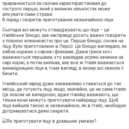
прирівнюється за своїми характеристиками до
гострого перцю, який у великих кількостях може
зіпсувати смак страви.
8 порад і секретів приготування незвичайною піци
Сьогодні всі можуть стверджувати, що піца – це
італійське блюдо, але насправді досить важко говорити
з повною впевненістю про це. Перше блюдо, схоже на
піцу, було приготовлено в Персії. Це блюдо виглядало, як
хлібна коржик з сиром і фініками. Давні греки хоч і
вважаються першими, хто викладав усілякі начинки на
сирі коржі, а потім випікав, але все ж Італія вважається
винахідницею піци в тому вигляді, в якому всі звикли її
бачити.
Італійський народ дуже зневажливо ставиться до тих
місць, де готують піцу, якщо, звичайно, це не сама Італія.
Це зовсім не випадково, адже італійці вважають, що
тільки вони можуть приготувати найкращу піцу. Щоб
піца вийшла такою ж незвичайною, як в Італії, необхідно
дотримуватися деякі секрети.