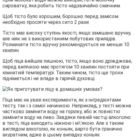
сироватку, яка робить тісто надзвичайно смачним.
Щоб тісто було хорошим, борошно перед замісом
необхідно просіяти через сито 2 рази.
Тісто має високу ступінь якості, якщо замішано вручну,
але ніяк не з використанням побутових приладів.
Розминати тісто вручну рекомендується не менше 10
хвилин.
Щоб піца вийшла пишною, тісто, якщо воно дріжджове,
перед випічкою має протягом 10 хвилин постояти при
кімнатній температурі. Таким чином, тісто ще трохи
підніметься і не впаде в гарячій духовці.
Піца має на увазі експерименти, як з інгредієнтами
тесту, так і з самої начинкою. Наприклад, у тесті можна
частково замінити воду на горілку, або ж повністю
замінити воду на пиво. Завдяки певній частці алкоголю
в тесті, піца виходить ніжною і м\’якою. Але з таким
виглядом алкоголю, як коньяк, варто бути гранично
акуратним, адже в цьому випадку коньяк