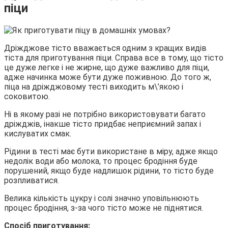
піци
Дріжджове тісто вважається одним з кращих видів
тіста для приготування піци. Справа все в тому, що тісто
це дуже легке і не жирне, що дуже важливо для піци,
адже начинка може бути дуже поживною. До того ж,
піца на дріжджовому тесті виходить м\’якою і
соковитою.
Ні в якому разі не потрібно використовувати багато
дріжджів, інакше тісто придбає неприємний запах і
кислуватих смак.
Рідини в тесті має бути використане в міру, адже якщо
недолік води або молока, то процес бродіння буде
порушений, якщо буде надлишок рідини, то тісто буде
розпливатися.
Велика кількість цукру і солі значно уповільнюють
процес бродіння, з-за чого тісто може не піднятися.
Спосіб приготування: