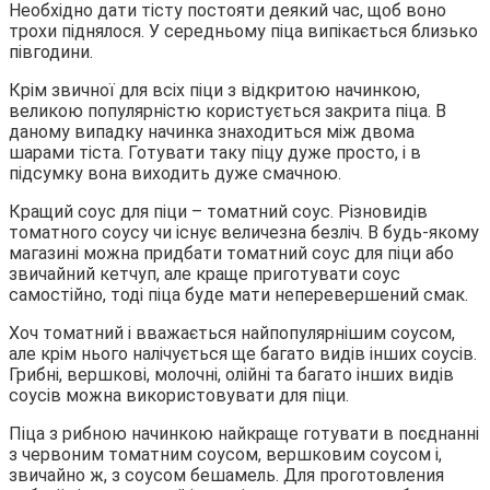
Необхідно дати тісту постояти деякий час, щоб воно
трохи піднялося. У середньому піца випікається близько
півгодини.
Крім звичної для всіх піци з відкритою начинкою,
великою популярністю користується закрита піца. В
даному випадку начинка знаходиться між двома
шарами тіста. Готувати таку піцу дуже просто, і в
підсумку вона виходить дуже смачною.
Кращий соус для піци – томатний соус. Різновидів
томатного соусу чи існує величезна безліч. В будь-якому
магазині можна придбати томатний соус для піци або
звичайний кетчуп, але краще приготувати соус
самостійно, тоді піца буде мати неперевершений смак.
Хоч томатний і вважається найпопулярнішим соусом,
але крім нього налічується ще багато видів інших соусів.
Грибні, вершкові, молочні, олійні та багато інших видів
соусів можна використовувати для піци.
Піца з рибною начинкою найкраще готувати в поєднанні
з червоним томатним соусом, вершковим соусом і,
звичайно ж, з соусом бешамель. Для проготовления