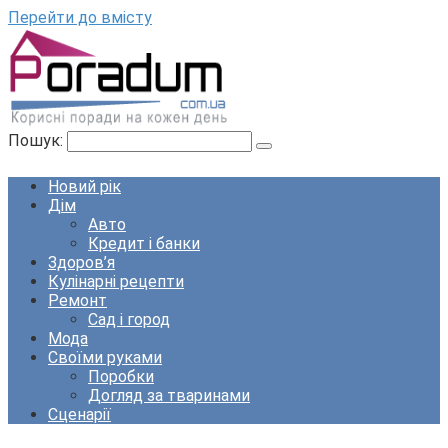
Перейти до вмісту
Пошук:
Новий рік
Дім
Авто
Кредит і банки
Здоров’я
Кулінарні рецепти
Ремонт
Сад і город
Мода
Своїми руками
Поробки
Догляд за тваринами
Сценарії