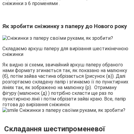
сніжинки з 6 променями .
Як зробити сніжинку з паперу до Нового року
Складаємо аркуш паперу для вирізання шестикінечною
сніжинки
Як видно зі схеми, звичайний аркуш паперу обраного
нами формату згинається так, як показано на малюнку
(б), потім зайва частина обрізається (рисунок (в)). Далі
розгортаємо складену папір і згинаємо її по пунктирних
лініях так, як зображено на малюнку (р). Отриману
фігуру (малюнок (д) ) потрібно скласти ще раз по
пунктирною лінії і потім обрізати зайві краю. Все, папір
готова до вирізання сніжинок
Складання шестипроменевої