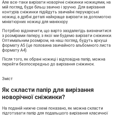
Але все-таки вирізати новорічні сніжинки ножицями, на
мій погляд, буде більш звично і зручно. Для вирізання
контурів сніжинки підійдуть звичайні перукарські
ножиці, а дрібні деталі найкраще вирізати за допомогою
мініатюрних ножиці для манікюру.
Потрібно відзначити, що варто заздалегідь визначитися
з розмірами паперу, з якої ми будемо вирізати сніжинки.
Оптимальним розміром, на наш погляд, будуть аркуші
формату A5 (це половина звичайного альбомного листа
формату А4).
Після того, як обрані ножиці і відповідна папір, можна
перейти безпосередньо до вирізання сніжинок.
Зміст
Як скласти папір для вирізання
новорічної сніжинки?
На поданій нижче схемі показано, як можна скласти
підготувати папір для подальшого вирізання класичної