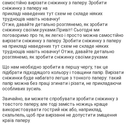
самостійно вирізати сніжинку з паперу. Зробити
сніжинку з паперу на
прикладі наведених тут схем не складе ніяких
труднощів навіть новачку!
Отже, давайте детально розглянемо, як зробити
сніжинку своїми руками.
Привіт! Сьогодні ми
поговоримо про те, як легко і просто можна самостійно
вирізати сніжинку з паперу. Зробити сніжинку з паперу
на прикладі наведених тут схем не складе ніяких
труднощів навіть новачку! Отже, давайте детально
розглянемо, як зробити сніжинку своїми руками.
Що нам необхідно зробити в першу чергу, так це
підібрати підходящого кольору і товщини папір. Вирізати
сніжинки буде набагато легше з тонкого паперу: такий
папір можна без праці згинати і різати, не прикладаючи
особливих зусиль.
Звичайно, ви можете спробувати зробити сніжинку з
товстого паперу, але тоді замість ножиць краще
використовувати гострий ніж або, наприклад,
скальпель, щоб при вирізанні не допустити зміщення
країв паперу.