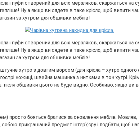
ла і пуфи створений для всіх мерзляков, скаржаться на су
ло тепліше! Ну а якщо ви сядете в таке крісло, щоб випити
магазин за хутром для обшивки меблів!
ла і пуфи створений для всіх мерзляков, скаржаться на су
ло тепліше! Ну а якщо ви сядете в таке крісло, щоб випити
магазин за хутром для обшивки меблів!
тучне хутро з довгим ворсом (для крісла – хутро одного а
 гострі ножиці, швейна машинка з нитками в тон хутрі. Крі
те: після обшивки цього не буде видно. Особливо, якщо ви 
жем) просто бояться братися за оновлення меблів. Мовляв,
собою прикрашаний предмет інтер\’єру і подбати, щоб навк