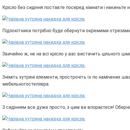
Крісло без сидіння поставте посеред кімнати і накиньте н
Підлокітники потрібно буде обернути окремими отрезами 
Звичайно ж, не на всі крісло у вас вистачить цільного шм
Зніміть хутряні елементи, прострочіть їх по намічених шв
мебельногостеплера.
З сидінням все дуже просто, з цим ви впораєтеся! Оберні