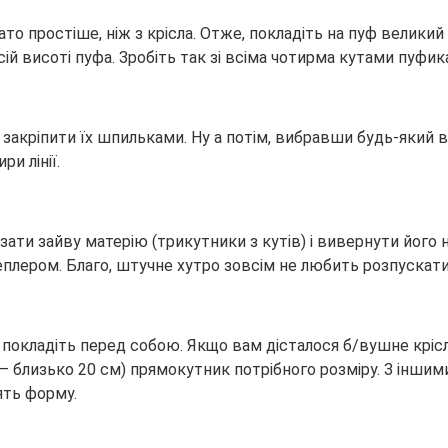
то простіше, ніж з крісла. Отже, покладіть на пуф великий 
сій висоті пуфа. Зробіть так зі всіма чотирма кутами пуфик
 закріпити їх шпильками. Ну а потім, вибравши будь-який в
и лінії.
зати зайву матерію (трикутники з кутів) і вивернути його 
еплером. Благо, штучне хутро зовсім не любить розпускатис
 і покладіть перед собою. Якщо вам дісталося б/вушне кріс
– близько 20 см) прямокутник потрібного розміру. З іншим
ять форму.