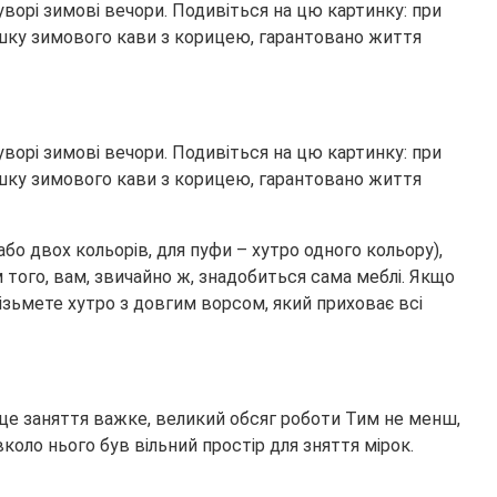
ворі зимові вечори. Подивіться на цю картинку: при
 чашку зимового кави з корицею, гарантовано життя
ворі зимові вечори. Подивіться на цю картинку: при
 чашку зимового кави з корицею, гарантовано життя
бо двох кольорів, для пуфи – хутро одного кольору),
м того, вам, звичайно ж, знадобиться сама меблі. Якщо
візьмете хутро з довгим ворсом, який приховає всі
 це заняття важке, великий обсяг роботи Тим не менш,
оло нього був вільний простір для зняття мірок.