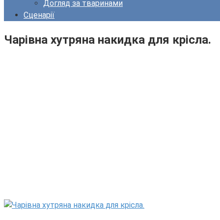
Догляд за тваринами
Сценарії
Чарівна хутряна накидка для крісла.