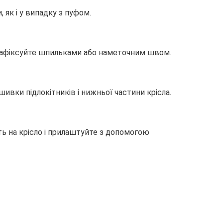
 як і у випадку з пуфом.
і зафіксуйте шпильками або наметочним швом.
ивки підлокітників і нижньої частини крісла.
іть на крісло і прилаштуйте з допомогою