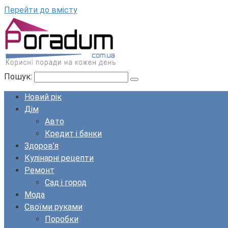
Перейти до вмісту
Пошук:
Новий рік
Дім
Авто
Кредит і банки
Здоров’я
Кулінарні рецепти
Ремонт
Сад і город
Мода
Своїми руками
Поробки