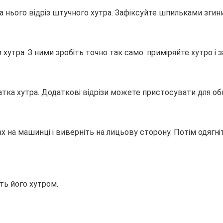
а нього відріз штучного хутра. Зафіксуйте шпильками згини,
хутра. З ними зробіть точно так само: приміряйте хутро 
атка хутра. Додаткові відрізи можете пристосувати для обш
ах на машинці і виверніть на лицьову сторону. Потім одягн
ть його хутром.