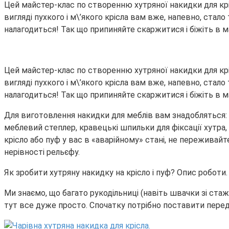
Цей майстер-клас по створенню хутряної накидки для кріс
вигляді пухкого і м\’якого крісла вам вже, напевно, ста
налагодиться! Так що припиняйте скаржитися і біжіть в 
Цей майстер-клас по створенню хутряної накидки для кріс
вигляді пухкого і м\’якого крісла вам вже, напевно, ста
налагодиться! Так що припиняйте скаржитися і біжіть в 
Для виготовлення накидки для меблів вам знадобляться: ш
меблевий степлер, кравецькі шпильки для фіксації хутра,
крісло або пуф у вас в «аварійному» стані, не переживай
нерівності рельєфу.
Як зробити хутряну накидку на крісло і пуф? Опис роботи.
Ми знаємо, що багато рукодільниці (навіть швачки зі ста
тут все дуже просто. Спочатку потрібно поставити перед 