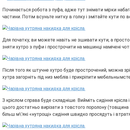
Починається робота з пуфа, адже тут знімати мірки набага
частини. Потім всуньте нитку в голку і змітайте кути по в
Для початку, ви можете навіть не зшивати кути, а просто
зняти хутро з пуфи і прострочити на машинці намічені чотир
Після того як штучне хутро буде прострочений, можна зрі
хутра загорніть під низ меблів і прикріпити мебельнымст
З кріслом справа буде складніше. Вийміть сидіння крісла
цього достатньо вирізати з товстого поролону (товщина 
більш м\’які «нутрощі» сидіння швидко просядуть і втрат