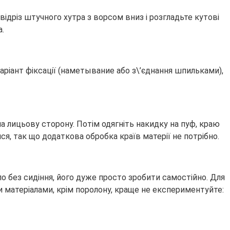
відріз штучного хутра з ворсом вниз і розгладьте кутові
а.
аріант фіксації (наметывание або з\’єднання шпильками),
на лицьову сторону. Потім одягніть накидку на пуф, краю
я, так що додаткова обробка країв матерії не потрібно.
ло без сидіння, його дуже просто зробити самостійно. Для
и матеріалами, крім поролону, краще не експериментуйте: