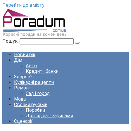
Перейти до вмісту
Пошук:
Новий рік
Дім
Авто
Кредит і банки
Здоров’я
Кулінарні рецепти
Ремонт
Сад і город
Мода
Своїми руками
Поробки
Догляд за тваринами
Сценарії