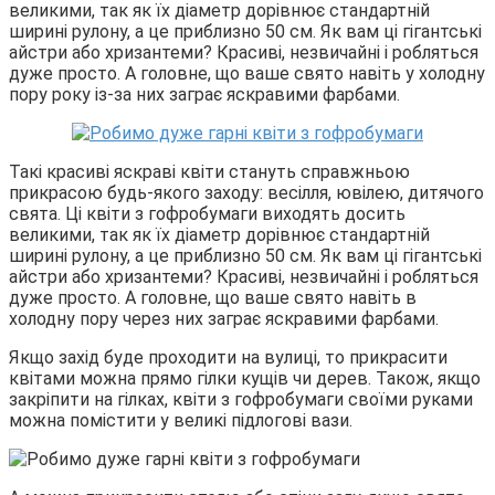
великими, так як їх діаметр дорівнює стандартній
ширині рулону, а це приблизно 50 см. Як вам ці гігантські
айстри або хризантеми? Красиві, незвичайні і робляться
дуже просто. А головне, що ваше свято навіть у холодну
пору року із-за них заграє яскравими фарбами.
Такі красиві яскраві квіти стануть справжньою
прикрасою будь-якого заходу: весілля, ювілею, дитячого
свята. Ці квіти з гофробумаги виходять досить
великими, так як їх діаметр дорівнює стандартній
ширині рулону, а це приблизно 50 см. Як вам ці гігантські
айстри або хризантеми? Красиві, незвичайні і робляться
дуже просто. А головне, що ваше свято навіть в
холодну пору через них заграє яскравими фарбами.
Якщо захід буде проходити на вулиці, то прикрасити
квітами можна прямо гілки кущів чи дерев. Також, якщо
закріпити на гілках, квіти з гофробумаги своїми руками
можна помістити у великі підлогові вази.