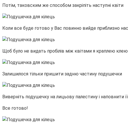
Потім, таковским же способом закріпіть наступні квіти
Коли все буде готово у Вас повинно вийде приблизно на
Щоб було не видать пробілів між квітами я краплею клею
Залишилося тільки пришити задню частину подушечки
Виверніть подушечку на лицьову палестину і наповнити ї
Все готово!