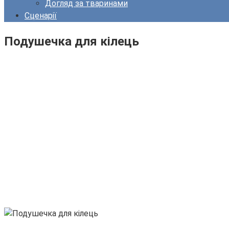
Догляд за тваринами
Сценарії
Подушечка для кілець