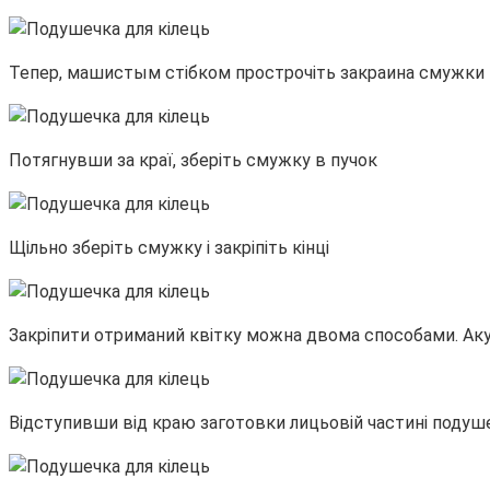
Тепер, машистым стібком прострочіть закраина смужки
Потягнувши за краї, зберіть смужку в пучок
Щільно зберіть смужку і закріпіть кінці
Закріпити отриманий квітку можна двома способами. Ак
Відступивши від краю заготовки лицьовій частині подуше