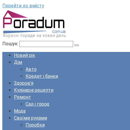
Перейти до вмісту
Пошук:
Новий рік
Дім
Авто
Кредит і банки
Здоров’я
Кулінарні рецепти
Ремонт
Сад і город
Мода
Своїми руками
Поробки