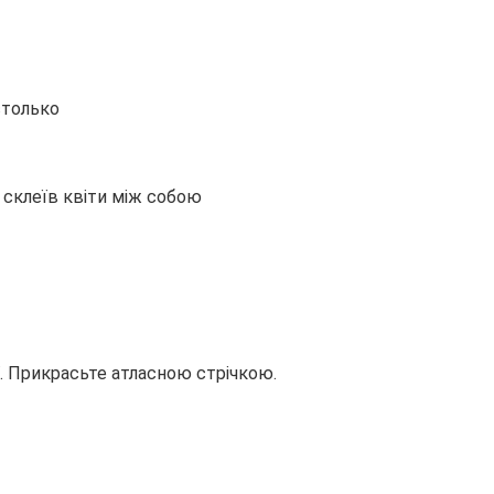
столько
 склеїв квіти між собою
ї. Прикрасьте атласною стрічкою.