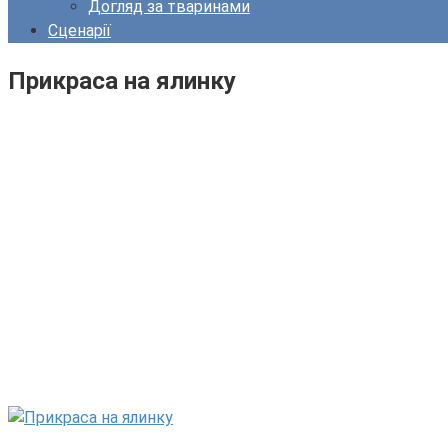
Догляд за тваринами
Сценарії
Прикраса на ялинку