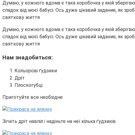
Думаю, у кожного вдома є така коробочка у якій зберігают
спадок від моєї бабусі. Ось дуже цікавий задание, як зр
святкову життя
Думаю, у кожного вдома є така коробочка у якій зберігают
спадок від моєї бабусі. Ось дуже цікавий задание, як зр
святкову життя
Нам знадобиться:
Кольорові ґудзики
Дріт
Плоскогубці
Приготуйте все необхідне
Зігніть дріт навпіл і надіньте на неї кілька ґудзиків