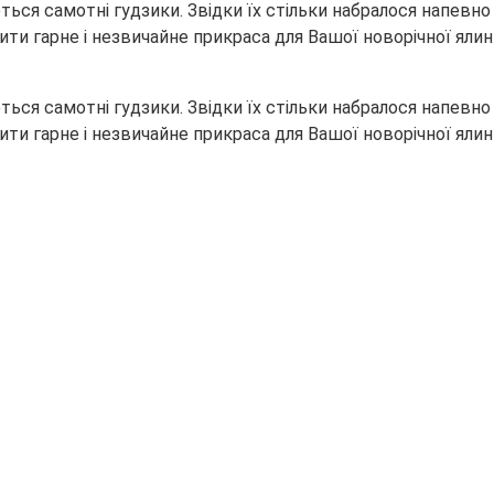
ься самотні гудзики. Звідки їх стільки набралося напевно н
обити гарне і незвичайне прикраса для Вашої новорічної я
ься самотні гудзики. Звідки їх стільки набралося напевно н
обити гарне і незвичайне прикраса для Вашої новорічної я