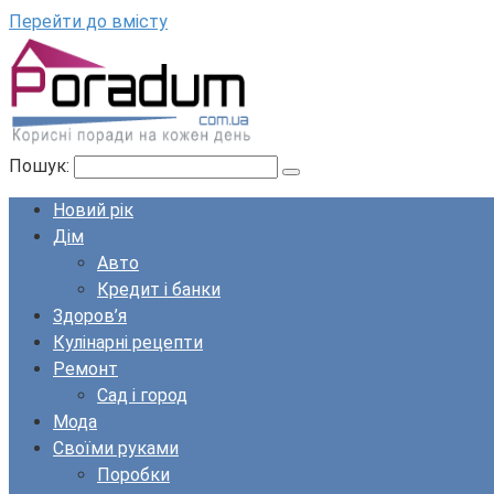
Перейти до вмісту
Пошук:
Новий рік
Дім
Авто
Кредит і банки
Здоров’я
Кулінарні рецепти
Ремонт
Сад і город
Мода
Своїми руками
Поробки