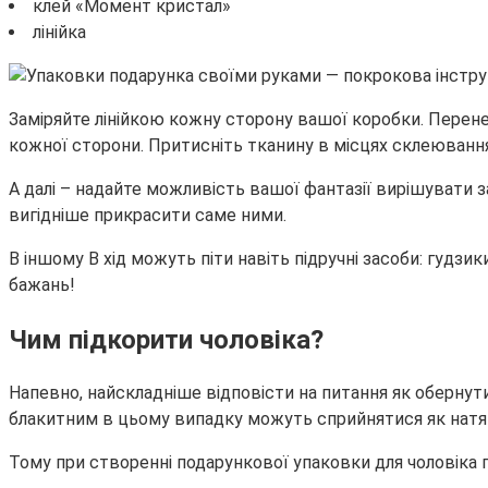
клей «Момент кристал»
лінійка
Заміряйте лінійкою кожну сторону вашої коробки. Перенес
кожної сторони. Притисніть тканину в місцях склеювання
А далі – надайте можливість вашої фантазії вирішувати з
вигідніше прикрасити саме ними.
В іншому В хід можуть піти навіть підручні засоби: гудзи
бажань!
Чим підкорити чоловіка?
Напевно, найскладніше відповісти на питання як обернут
блакитним в цьому випадку можуть сприйнятися як натяк
Тому при створенні подарункової упаковки для чоловіка п