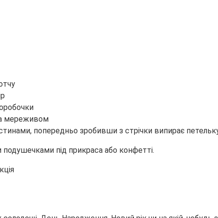
котчу
ір
коробочки
та мереживом
стинами, попередньо зробивши з стрічки випирає петельку
 подушечками під прикраса або конфетті.