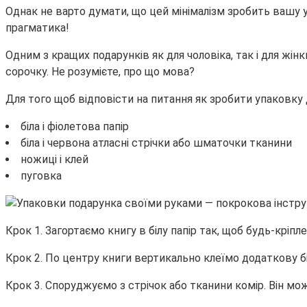
Однак не варто думати, що цей мінімалізм зробить вашу
прагматика!
Одним з кращих подарунків як для чоловіка, так і для жін
сорочку. Не розумієте, про що мова?
Для того щоб відповісти на питання як зробити упаковку 
біла і фіолетова папір
біла і червона атласні стрічки або шматочки тканини
ножиці і клей
пуговка
Крок 1. Загортаємо книгу в білу папір так, щоб будь-кріпл
Крок 2. По центру книги вертикально клеїмо додаткову бі
Крок 3. Споруджуємо з стрічок або тканини комір. Він мож