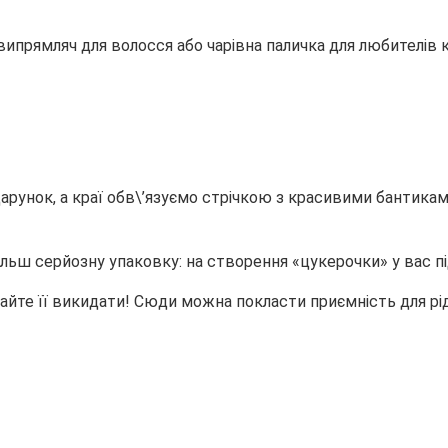
прямляч для волосся або чарівна паличка для любителів к
арунок, а краї обв\’язуємо стрічкою з красивими бантикам
більш серйозну упаковку: на створення «цукерочки» у вас п
айте її викидати! Сюди можна покласти приємність для рі