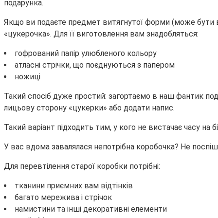
подарунка.
Якщо ви подаєте предмет витягнутої форми (може бути ви
«цукерочка». Для її виготовлення вам знадобляться:
гофрований папір улюбленого кольору
атласні стрічки, що поєднуються з папером
ножиці
Такий спосіб дуже простий: загортаємо в наш фантик под
лицьову сторону «цукерки» або додати напис.
Такий варіант підходить тим, у кого не вистачає часу на 
У вас вдома завалялася непотрібна коробочка? Не поспіш
Для перевтілення старої коробки потрібні:
тканини приємних вам відтінків
багато мережива і стрічок
намистини та інші декоративні елементи