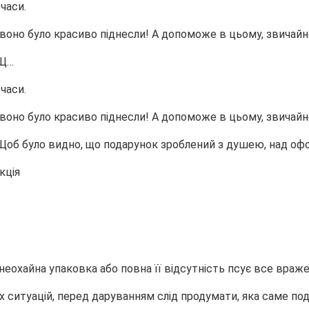
 часи.
 воно було красиво піднесли! А допоможе в цьому, звичайн
 Щ…
 часи.
 воно було красиво піднесли! А допоможе в цьому, звичайн
 Щоб було видно, що подарунок зроблений з душею, над о
 неохайна упаковка або повна її відсутність псує все враж
х ситуацій, перед даруванням слід продумати, яка саме по