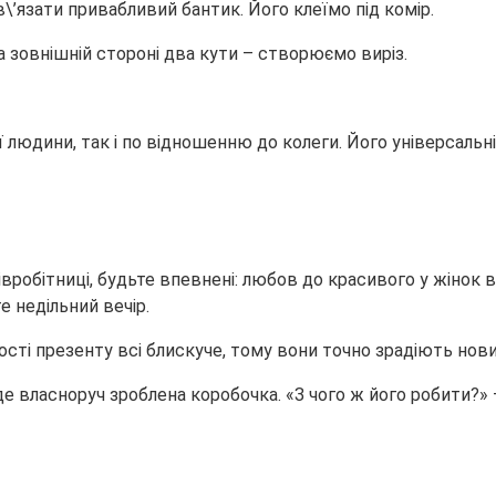
’язати привабливий бантик. Його клеїмо під комір.
на зовнішній стороні два кути – створюємо виріз.
ї людини, так і по відношенню до колеги. Його універсаль
вробітниці, будьте впевнені: любов до красивого у жінок 
 недільний вечір.
ості презенту всі блискуче, тому вони точно зрадіють нов
е власноруч зроблена коробочка. «З чого ж його робити?» 