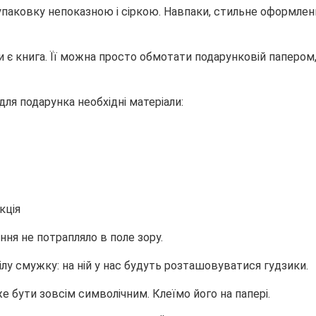
 упаковку непоказною і сіркою. Навпаки, стильне оформле
ки є книга. Її можна просто обмотати подарунковій папером
для подарунка необхідні матеріали:
ення не потрапляло в поле зору.
лу смужку: на ній у нас будуть розташовуватися гудзики.
е бути зовсім символічним. Клеїмо його на папері.