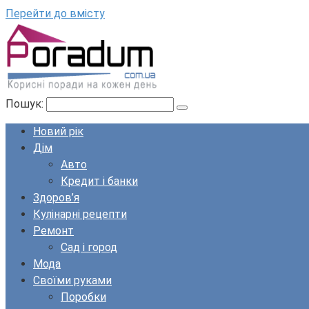
Перейти до вмісту
Пошук:
Новий рік
Дім
Авто
Кредит і банки
Здоров’я
Кулінарні рецепти
Ремонт
Сад і город
Мода
Своїми руками
Поробки