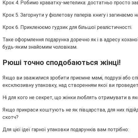
Крок 4. Робимо краватку-метелика: достатньо просто зав\
Крок 5. Загорнути у фіолетову паперів книгу і загинаємо 
Крок 6. Приклеюємо гудзик для більшої реалістичності.
Таке оформлення подарунка доречно як і в адресу кохано
будь-яким знайомим чоловікам.
Рюші точно сподобаються жінці!
Якщо ви зважилися зробити приємне мамі, подрузі або спі
ексклюзивну упаковку, над створенням якої ви проведете
Ні для кого не секрет, що жінки люблять отримувати в як
Якщо прикраси коштують не як півцарства, для них підійд
скотч?
Для цієї ідеї гарної упаковки подарунків вам потрібно: