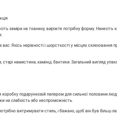
іть заміри на тканину, виріжте потрібну форму. Нанесіть к
.
а вас. Якісь нерівності і шорсткості у місцях склеювання 
ки, старі намистини, камінці, бантики. Загальний вигляд уп
и коробку подарунковій папером для сильної половини люд
и на слабкість або неспроможність.
отрібно витримувати стиль, і бажано, щоб він був більш ла