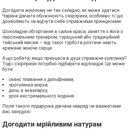
Догодити жіночому не так складно, як може здатися.
Чарівні дівчата обожнюють сюрпризи, особливо ті, що
дозволяють їм відчути себе справжніми принцесами.
Шоколадне обгортання в салоні краси, заняття з йоги з
персональним тренером, турецький або традиційний
тайський масаж – від такої турботи розтане навіть
крижане жіноче серце.
А що робити, якщо принцеса в душі справжня хуліганка?
Тоді і сюрпризи потрібно підбирати відповідні. Це може
бути:
сеанс плавання з дельфінами;
прогулянка верхи;
день в аквапарку;
урок екстремального водіння.
Після такого подарунка дівчина навряд чи вважатиме
вас занудою.
Догодити мрійливим натурам