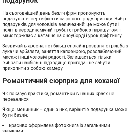
подарунок
На сьогоднішній день безліч фірм пропонують
подарункові сертифікати на різного роду пригоди. Вибір
подарунків для чоловіків величезний: це може бути і
політ в аеродинамічній трубі, і стрибок з парашутом, і
майстер-клас з катання на сноуборді і урок дріфтингу.
Зазвичай в арсеналі є і більш спокійні розваги: стрільба з
лука чи арбалета, заняття капоейрою, розслабляючий
масаж і інші чоловічі радості. Залишається тільки
вибрати найбільш підходяще пригода і не забути
прихопити з собою камеру.
Романтичний сюрприз для коханої
Як показує практика, романтики в наших краях не
перевелися.
Якщо іменинник – один з них, варіантів подарунка може
бути безліч:
красиво оформлена фотокнига із загальними
знімками;