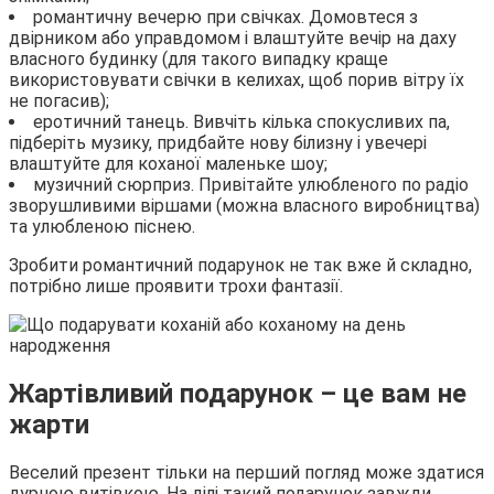
романтичну вечерю при свічках. Домовтеся з
двірником або управдомом і влаштуйте вечір на даху
власного будинку (для такого випадку краще
використовувати свічки в келихах, щоб порив вітру їх
не погасив);
еротичний танець. Вивчіть кілька спокусливих па,
підберіть музику, придбайте нову білизну і увечері
влаштуйте для коханої маленьке шоу;
музичний сюрприз. Привітайте улюбленого по радіо
зворушливими віршами (можна власного виробництва)
та улюбленою піснею.
Зробити романтичний подарунок не так вже й складно,
потрібно лише проявити трохи фантазії.
Жартівливий подарунок – це вам не
жарти
Веселий презент тільки на перший погляд може здатися
дурною витівкою. На ділі такий подарунок завжди