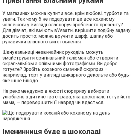
Привітання власними руками
У магазинах можна купити все, крім любові, турботи та
уваги. Так чому б не подарувати це все коханому
чоловікові у вигляді власноруч зробленого презенту?
Для дівчат, які вміють в\’язати, вирішити подібну задачу
досить просто: можна вручити шарф, шапку або
рукавички власного виготовлення.
Шанувальниці незвичайних рукоділь можуть
змайструвати оригінальний талісман або створити
скрап-альбом з спільними фотографіями. Ви добре
готуєте? Зробіть коханого смачний сюрприз –
наприклад, торт у вигляді шикарного декольте або будь-
яке інше блюдо.
Не рекомендуємо в якості сюрпризу вибирати
улюблене з дитинства страва, яка досконало готує його
мама, — перевершити її навряд чи вдасться.
Іменинниця буде в шоколаді