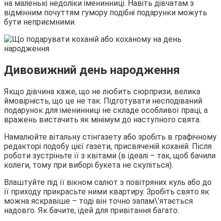
на маленькі недоліки іменинниці. Навіть дівчатам з
відмінним почуттям гумору подібні подарунки можуть
бути неприємними.
Дивовижний день народження
Якщо дівчина каже, що не любить сюрпризи, велика
ймовірність, що це не так. Підготувати несподіваний
подарунок для іменинниці не складе особливої праці, а
вражень вистачить як мінімум до наступного свята.
Намалюйте вітальну стінгазету або зробіть в графічному
редакторі подобу цієї газети, присвяченій коханій. Після
роботи зустріньте її з квітами (в ідеалі – так, щоб бачили
колеги, тому при виборі букета не скупіться).
Влаштуйте під її вікном салют з повітряних куль або до
її приходу прикрасьте ними квартиру. Зробіть свято як
можна яскравіше – тоді він точно запам\’ятається
надовго. Як бачите, ідей для привітання багато.