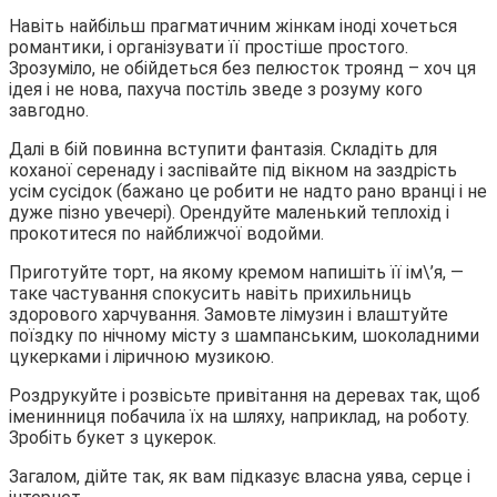
Навіть найбільш прагматичним жінкам іноді хочеться
романтики, і організувати її простіше простого.
Зрозуміло, не обійдеться без пелюсток троянд – хоч ця
ідея і не нова, пахуча постіль зведе з розуму кого
завгодно.
Далі в бій повинна вступити фантазія. Складіть для
коханої серенаду і заспівайте під вікном на заздрість
усім сусідок (бажано це робити не надто рано вранці і не
дуже пізно увечері). Орендуйте маленький теплохід і
прокотитеся по найближчої водойми.
Приготуйте торт, на якому кремом напишіть її ім\’я, —
таке частування спокусить навіть прихильниць
здорового харчування. Замовте лімузин і влаштуйте
поїздку по нічному місту з шампанським, шоколадними
цукерками і ліричною музикою.
Роздрукуйте і розвісьте привітання на деревах так, щоб
іменинниця побачила їх на шляху, наприклад, на роботу.
Зробіть букет з цукерок.
Загалом, дійте так, як вам підказує власна уява, серце і