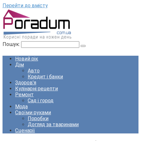
Перейти до вмісту
Пошук:
Новий рік
Дім
Авто
Кредит і банки
Здоров’я
Кулінарні рецепти
Ремонт
Сад і город
Мода
Своїми руками
Поробки
Догляд за тваринами
Сценарії