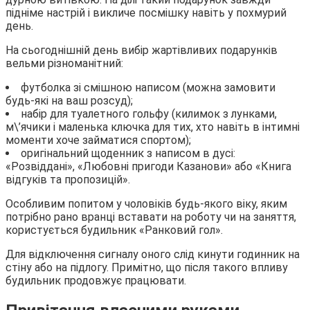
підніме настрій і викличе посмішку навіть у похмурий
день.
На сьогоднішній день вибір жартівливих подарунків
вельми різноманітний:
футболка зі смішною написом (можна замовити
будь-які на ваш розсуд);
набір для туалетного гольфу (килимок з лунками,
м\’ячики і маленька ключка для тих, хто навіть в інтимні
моменти хоче займатися спортом);
оригінальний щоденник з написом в дусі:
«Розвіддані», «Любовні пригоди Казанови» або «Книга
відгуків та пропозицій».
Особливим попитом у чоловіків будь-якого віку, яким
потрібно рано вранці вставати на роботу чи на заняття,
користується будильник «Ранковий гол».
Для відключення сигналу оного слід кинути годинник на
стіну або на підлогу. Примітно, що після такого впливу
будильник продовжує працювати.