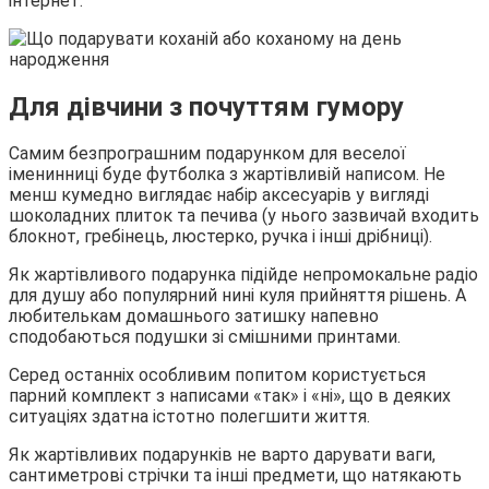
інтернет.
Для дівчини з почуттям гумору
Самим безпрограшним подарунком для веселої
іменинниці буде футболка з жартівливій написом. Не
менш кумедно виглядає набір аксесуарів у вигляді
шоколадних плиток та печива (у нього зазвичай входить
блокнот, гребінець, люстерко, ручка і інші дрібниці).
Як жартівливого подарунка підійде непромокальне радіо
для душу або популярний нині куля прийняття рішень. А
любителькам домашнього затишку напевно
сподобаються подушки зі смішними принтами.
Серед останніх особливим попитом користується
парний комплект з написами «так» і «ні», що в деяких
ситуаціях здатна істотно полегшити життя.
Як жартівливих подарунків не варто дарувати ваги,
сантиметрові стрічки та інші предмети, що натякають