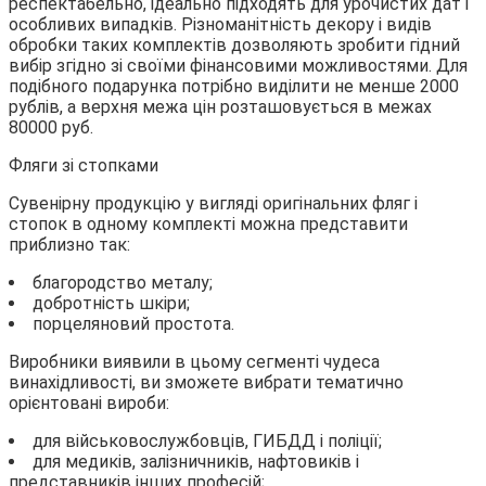
респектабельно, ідеально підходять для урочистих дат і
особливих випадків. Різноманітність декору і видів
обробки таких комплектів дозволяють зробити гідний
вибір згідно зі своїми фінансовими можливостями. Для
подібного подарунка потрібно виділити не менше 2000
рублів, а верхня межа цін розташовується в межах
80000 руб.
Фляги зі стопками
Сувенірну продукцію у вигляді оригінальних фляг і
стопок в одному комплекті можна представити
приблизно так:
благородство металу;
добротність шкіри;
порцеляновий простота.
Виробники виявили в цьому сегменті чудеса
винахідливості, ви зможете вибрати тематично
орієнтовані вироби:
для військовослужбовців, ГИБДД і поліції;
для медиків, залізничників, нафтовиків і
представників інших професій;