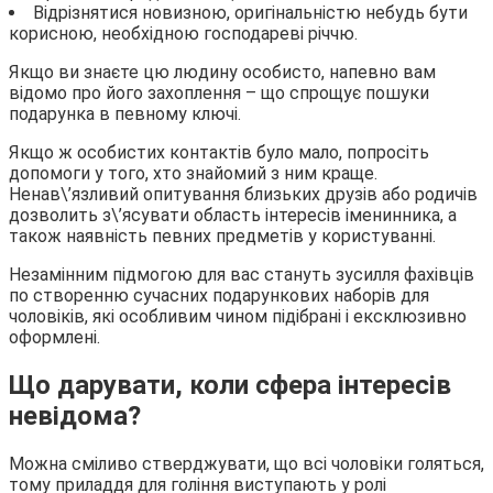
Відрізнятися новизною, оригінальністю небудь бути
корисною, необхідною господареві річчю.
Якщо ви знаєте цю людину особисто, напевно вам
відомо про його захоплення – що спрощує пошуки
подарунка в певному ключі.
Якщо ж особистих контактів було мало, попросіть
допомоги у того, хто знайомий з ним краще.
Ненав\’язливий опитування близьких друзів або родичів
дозволить з\’ясувати область інтересів іменинника, а
також наявність певних предметів у користуванні.
Незамінним підмогою для вас стануть зусилля фахівців
по створенню сучасних подарункових наборів для
чоловіків, які особливим чином підібрані і ексклюзивно
оформлені.
Що дарувати, коли сфера інтересів
невідома?
Можна сміливо стверджувати, що всі чоловіки голяться,
тому приладдя для гоління виступають у ролі