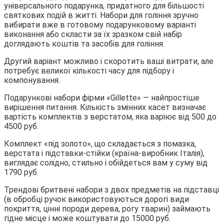
універсального подарунка, придатного для більшості
святкових подій в житті. Набори для гоління зручно
вибирати вже в готовому подарунковому варіанті
виконання або скласти за їх зразком свій набір
доглядають коштів та засобів для гоління.
Другий варіант можливо і скоротить ваші витрати, але
потребує великої кількості часу для підбору і
компонування.
Подарункові набори фірми «Gillette» — найпростіше
вирішення питання. Кількість змінних касет визначає
вартість комплектів з верстатом, яка варіює від 500 до
4500 руб.
Комплект «під золото», що складається з помазка,
верстата і підставки-стійки (країна-виробник Італія),
виглядає солідно, стильно і обійдеться вам у суму від
1790 руб.
Трендові бритвені набори з двох предметів на підставці
(в обробці ручок використовуються дорогі види
покриття, цінні породи дерева, рогу тварин) займають
гідне місце і може коштувати до 15000 руб.