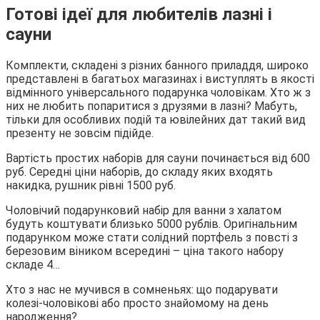
Готові ідеї для любителів лазні і
сауни
Комплекти, складені з різних банного приладдя, широко
представлені в багатьох магазинах і виступлять в якості
відмінного універсального подарунка чоловікам. Хто ж з
них не любить попаритися з друзями в лазні? Мабуть,
тільки для особливих подій та ювілейних дат такий вид
презенту не зовсім підійде.
Вартість простих наборів для сауни починається від 600
руб. Середні ціни наборів, до складу яких входять
накидка, рушник рівні 1500 руб.
Чоловічий подарунковий набір для ванни з халатом
будуть коштувати близько 5000 рублів. Оригінальним
подарунком може стати солідний портфель з повсті з
березовим віником всередині – ціна такого набору
складе 4…
Хто з нас не мучився в сомненьях: що подарувати
колезі-чоловікові або просто знайомому на день
народження?