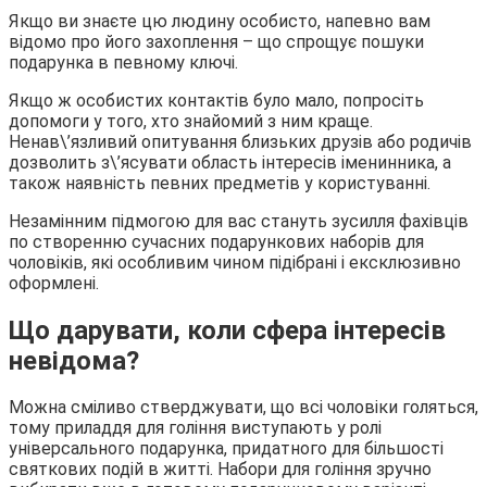
Якщо ви знаєте цю людину особисто, напевно вам
відомо про його захоплення – що спрощує пошуки
подарунка в певному ключі.
Якщо ж особистих контактів було мало, попросіть
допомоги у того, хто знайомий з ним краще.
Ненав\’язливий опитування близьких друзів або родичів
дозволить з\’ясувати область інтересів іменинника, а
також наявність певних предметів у користуванні.
Незамінним підмогою для вас стануть зусилля фахівців
по створенню сучасних подарункових наборів для
чоловіків, які особливим чином підібрані і ексклюзивно
оформлені.
Що дарувати, коли сфера інтересів
невідома?
Можна сміливо стверджувати, що всі чоловіки голяться,
тому приладдя для гоління виступають у ролі
універсального подарунка, придатного для більшості
святкових подій в житті. Набори для гоління зручно