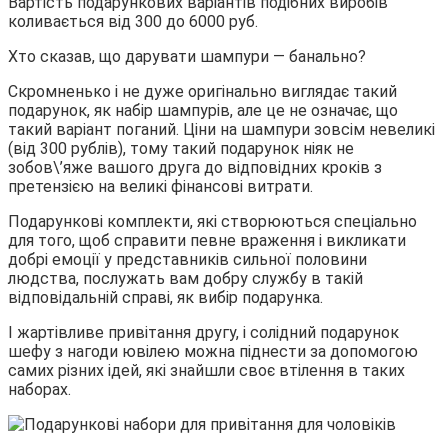
Вартість подарункових варіантів подібних виробів
коливається від 300 до 6000 руб.
Хто сказав, що дарувати шампури — банально?
Скромненько і не дуже оригінально виглядає такий
подарунок, як набір шампурів, але це не означає, що
такий варіант поганий. Ціни на шампури зовсім невеликі
(від 300 рублів), тому такий подарунок ніяк не
зобов\’яже вашого друга до відповідних кроків з
претензією на великі фінансові витрати.
Подарункові комплекти, які створюються спеціально
для того, щоб справити певне враження і викликати
добрі емоції у представників сильної половини
людства, послужать вам добру службу в такій
відповідальній справі, як вибір подарунка.
І жартівливе привітання другу, і солідний подарунок
шефу з нагоди ювілею можна піднести за допомогою
самих різних ідей, які знайшли своє втілення в таких
наборах.