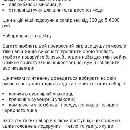
для рибалок і мисливців;
стильні штучки для цінителів високої моди.
Ціни в цій ніші подарунків самі різні: від 300 до 5-6000
руб.
Набори для глінтвейну
Багато люблять цей прекрасний, зігріває душу і змерзле
тіло напій. Якщо ви хочете проявити свою теплоту і
турботу, подаруйте близькій людині набір для глінтвейну.
Спільне приготування божественної суміші зблизить
вас назавжди!
Цінителям глінтвейну доведеться вибирати на свій
смак з наступних видів представлених готових наборів:
келихи в сувенірній упаковці;
прянощі в сувенірній упаковці;
комплекти з комбінації посуду, прянощів і пляшок
червоного вина.
Вартість таких наборів цілком доступна, і це приємно,
адже головне в подарунку – тепло та увагу, яку ви