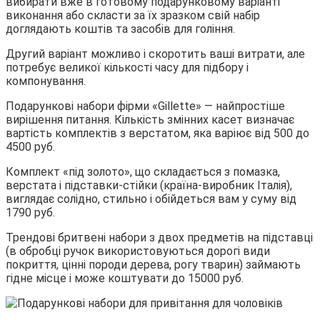
вибирати вже в готовому подарунковому варіанті
виконання або скласти за їх зразком свій набір
доглядають коштів та засобів для гоління.
Другий варіант можливо і скоротить ваші витрати, але
потребує великої кількості часу для підбору і
компонування.
Подарункові набори фірми «Gillette» — найпростіше
вирішення питання. Кількість змінних касет визначає
вартість комплектів з верстатом, яка варіює від 500 до
4500 руб.
Комплект «під золото», що складається з помазка,
верстата і підставки-стійки (країна-виробник Італія),
виглядає солідно, стильно і обійдеться вам у суму від
1790 руб.
Трендові бритвені набори з двох предметів на підставці
(в обробці ручок використовуються дорогі види
покриття, цінні породи дерева, рогу тварин) займають
гідне місце і може коштувати до 15000 руб.