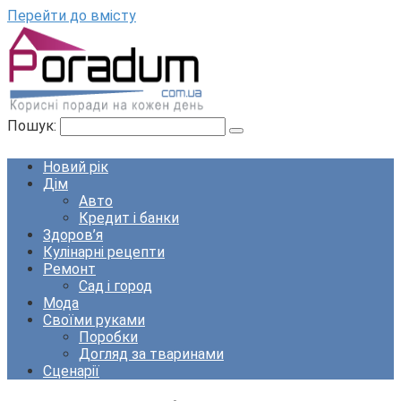
Перейти до вмісту
Пошук:
Новий рік
Дім
Авто
Кредит і банки
Здоров’я
Кулінарні рецепти
Ремонт
Сад і город
Мода
Своїми руками
Поробки
Догляд за тваринами
Сценарії