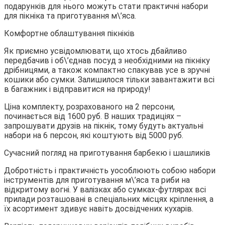
подарунків для нього можуть стати практичні набори
для пікніка та приготування м\’яса.
Комфортне облаштування пікніків
Як приємно усвідомлювати, що хтось дбайливо
передбачив і об\’єднав посуд з необхідними на пікніку
дрібницями, а також компактно спакував усе в зручні
кошики або сумки. Залишилося тільки завантажити всі
в багажник і відправитися на природу!
Ціна комплекту, розрахованого на 2 персони,
починається від 1600 руб. В наших традиціях –
запрошувати друзів на пікнік, тому будуть актуальні
набори на 6 персон, які коштують від 5000 руб.
Сучасний погляд на приготування барбекю і шашликів
Добротність і практичність уособлюють собою набори
інструментів для приготування м\’яса та риби на
відкритому вогні. У валізках або сумках-футлярах всі
прилади розташовані в спеціальних місцях кріплення, а
їх асортимент здивує навіть досвідчених кухарів.