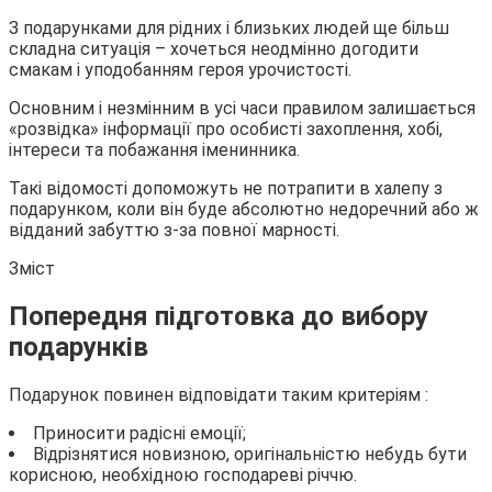
З подарунками для рідних і близьких людей ще більш
складна ситуація – хочеться неодмінно догодити
смакам і уподобанням героя урочистості.
Основним і незмінним в усі часи правилом залишається
«розвідка» інформації про особисті захоплення, хобі,
інтереси та побажання іменинника.
Такі відомості допоможуть не потрапити в халепу з
подарунком, коли він буде абсолютно недоречний або ж
відданий забуттю з-за повної марності.
Зміст
Попередня підготовка до вибору
подарунків
Подарунок повинен відповідати таким критеріям :
Приносити радісні емоції;
Відрізнятися новизною, оригінальністю небудь бути
корисною, необхідною господареві річчю.