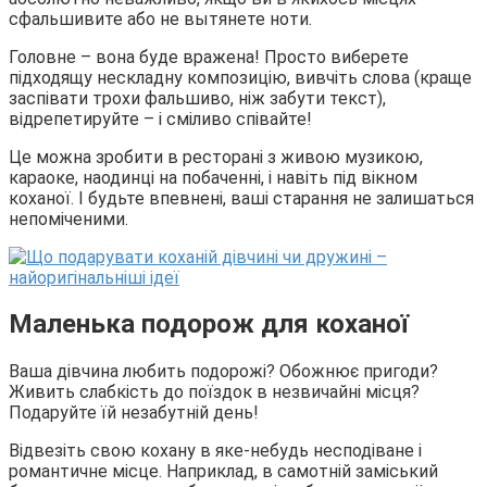
сфальшивите або не вытянете ноти.
Головне – вона буде вражена! Просто виберете
підходящу нескладну композицію, вивчіть слова (краще
заспівати трохи фальшиво, ніж забути текст),
відрепетируйте – і сміливо співайте!
Це можна зробити в ресторані з живою музикою,
караоке, наодинці на побаченні, і навіть під вікном
коханої. І будьте впевнені, ваші старання не залишаться
непоміченими.
Маленька подорож для коханої
Ваша дівчина любить подорожі? Обожнює пригоди?
Живить слабкість до поїздок в незвичайні місця?
Подаруйте їй незабутній день!
Відвезіть свою кохану в яке-небудь несподіване і
романтичне місце. Наприклад, в самотній заміський