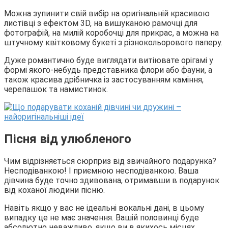
Можна зупинити свій вибір на оригінальній красивою
листівці з ефектом 3D, на вишуканою рамочці для
фотографій, на милій коробочці для прикрас, а можна на
штучному квітковому букеті з різнокольорового паперу.
Дуже романтично буде виглядати витіювате орігамі у
формі якого-небудь представника флори або фауни, а
також красива дрібничка із застосуванням каміння,
черепашок та намистинок.
Пісня від улюбленого
Чим відрізняється сюрприз від звичайного подарунка?
Несподіванкою! І приємною несподіванкою. Ваша
дівчина буде точно здивована, отримавши в подарунок
від коханої людини пісню.
Навіть якщо у вас не ідеальні вокальні дані, в цьому
випадку це не має значення. Вашій половинці буде
абсолютно неважливо, якщо ви в якихось місцях