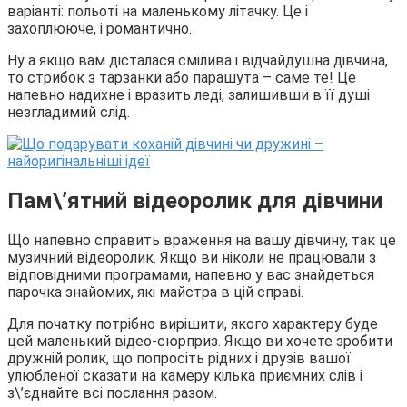
варіанті: польоті на маленькому літачку. Це і
захоплююче, і романтично.
Ну а якщо вам дісталася смілива і відчайдушна дівчина,
то стрибок з тарзанки або парашута – саме те! Це
напевно надихне і вразить леді, залишивши в її душі
незгладимий слід.
Пам\’ятний відеоролик для дівчини
Що напевно справить враження на вашу дівчину, так це
музичний відеоролик. Якщо ви ніколи не працювали з
відповідними програмами, напевно у вас знайдеться
парочка знайомих, які майстра в цій справі.
Для початку потрібно вирішити, якого характеру буде
цей маленький відео-сюрприз. Якщо ви хочете зробити
дружній ролик, що попросіть рідних і друзів вашої
улюбленої сказати на камеру кілька приємних слів і
з\’єднайте всі послання разом.