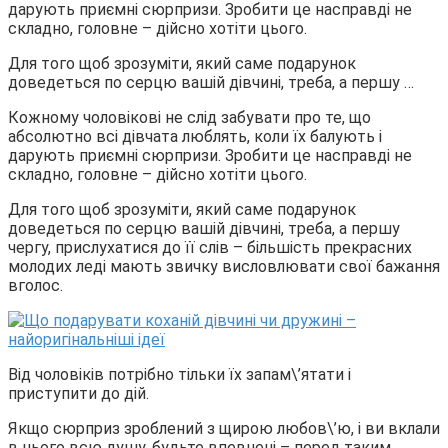
дарують приємні сюрпризи. Зробити це насправді не
складно, головне – дійсно хотіти цього.
Для того щоб зрозуміти, який саме подарунок
доведеться по серцю вашій дівчині, треба, а першу …
Кожному чоловікові не слід забувати про те, що
абсолютно всі дівчата люблять, коли їх балують і
дарують приємні сюрпризи. Зробити це насправді не
складно, головне – дійсно хотіти цього.
Для того щоб зрозуміти, який саме подарунок
доведеться по серцю вашій дівчині, треба, а першу
чергу, прислухатися до її слів – більшість прекрасних
молодих леді мають звичку висловлювати свої бажання
вголос.
Від чоловіків потрібно тільки їх запам\’ятати і
приступити до дій.
Якщо сюрприз зроблений з щирою любов\’ю, і ви вклали
в нього всю душу, будьте впевнені – перед таким