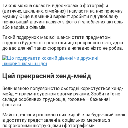
Також можна скласти відео-колаж з фотографій
(дитячих, шкільних, сімейних) і накласти на них приємну
музику. Є ще відмінний варіант: зробити під улюблену
пісню вашій дівчині нарізку з фото її улюблених акторів
або кадрів з фільмів.
Такий подарунок має всі шанси стати предметом
гордості будь-якої представниці прекрасної статі, адже
до вас для неї таких сюрпризів напевно ніхто не робив.
Цей прекрасний хенд-мейд
Величезною популярністю сьогодні користується хенд-
мейд – приємні сувеніри своїми руками. Зробити їх не
складе особливих труднощів, головне – бажання і
фантазія.
Майстер-класи різноманітних виробів на будь-який смак
в достатку представлені в соціальних мережах, з
покроковими інструкціями і фотографіями.