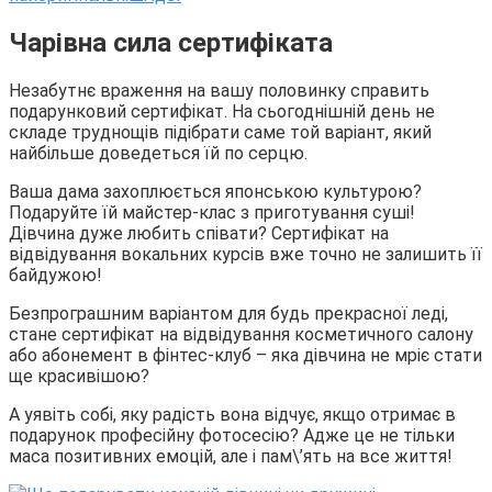
Чарівна сила сертифіката
Незабутнє враження на вашу половинку справить
подарунковий сертифікат. На сьогоднішній день не
складе труднощів підібрати саме той варіант, який
найбільше доведеться їй по серцю.
Ваша дама захоплюється японською культурою?
Подаруйте їй майстер-клас з приготування суші!
Дівчина дуже любить співати? Сертифікат на
відвідування вокальних курсів вже точно не залишить її
байдужою!
Безпрограшним варіантом для будь прекрасної леді,
стане сертифікат на відвідування косметичного салону
або абонемент в фінтес-клуб – яка дівчина не мріє стати
ще красивішою?
А уявіть собі, яку радість вона відчує, якщо отримає в
подарунок професійну фотосесію? Адже це не тільки
маса позитивних емоцій, але і пам\’ять на все життя!