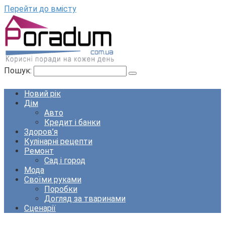
Перейти до вмісту
Пошук:
Новий рік
Дім
Авто
Кредит і банки
Здоров’я
Кулінарні рецепти
Ремонт
Сад і город
Мода
Своїми руками
Поробки
Догляд за тваринами
Сценарії