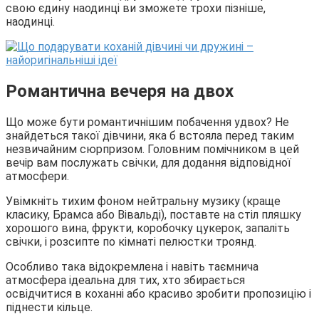
свою єдину наодинці ви зможете трохи пізніше,
наодинці.
Романтична вечеря на двох
Що може бути романтичнішим побачення удвох? Не
знайдеться такої дівчини, яка б встояла перед таким
незвичайним сюрпризом. Головним помічником в цей
вечір вам послужать свічки, для додання відповідної
атмосфери.
Увімкніть тихим фоном нейтральну музику (краще
класику, Брамса або Вівальді), поставте на стіл пляшку
хорошого вина, фрукти, коробочку цукерок, запаліть
свічки, і розсипте по кімнаті пелюстки троянд.
Особливо така відокремлена і навіть таємнича
атмосфера ідеальна для тих, хто збирається
освідчитися в коханні або красиво зробити пропозицію і
піднести кільце.