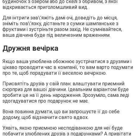
будиночок з озером або до скелі з обривом, з якої
відкривається приголомшливий вид.
Для інтриги зав\’яжіть дамі очі, доведіть до місця,
зніміть пов\’язку, дістаньте з сумки шампанське з
фруктами і зустріньте разом захід. Не сумнівайтеся,
ваша дівчина буде під величезним враженням.
Дружня вечірка
Якщо ваша улюблена обожнює зустрічатися з друзями і
цікаво проводити час в компанії, то вам варто подумати
про те, щоб порадувати її веселою вечіркою.
Присвятіть друзів у свій план: влаштувати приємний
сюрприз для вашої дівчини. Ідеальним варіантом буде
зробити це на її день народження. Зрозуміло, сама леді
здогадуватися про подарунок не має.
Вона повинна думати, що ви запрошуєте її до себе
додому, щоб відзначити свято вдвох.
Уявіть, якою приємною несподіванкою для неї буде
побачити улюблених друзів з подарунками? А привітати