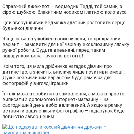
Справжній джек-пот – ведмедик Тедді, той самий, з
сірою шубкою, блакитним носиком і латкою коло вуха.
Цей зворушливий ведмежа здатний розтопити серце
будь-якої дівчини.
Якщо ж ваша улюблена воліє ляльки, то прекрасний
варіант – замовити для неї чарівну ексклюзивну ляльку
ручної роботи. Будьте впевнені, перед таким
подарунком вона точно не встоїть!
Крім того, ця мила дрібничка нагадає дівчині про
дитинство, а значить, викличе лише позитивні емоції.
Дуже незвичайним варіантом буде рамочка для
фотографій у вигляді іграшки.
Її теж можна зробити на замовлення, а можна просто
виписати з допомогою інтернет-магазину – на
сьогоднішній день вибір величезний. А якщо в рамку
вставити вашу спільну фотографію – подарунок буде
повністю завершеним.