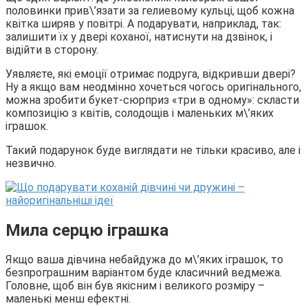
половинки прив\’язати за гелиевому кульці, щоб кожна
квітка ширяв у повітрі. А подарувати, наприклад, так:
залишити їх у двері коханої, натиснути на дзвінок, і
відійти в сторону.
Уявляєте, які емоції отримає подруга, відкривши двері?
Ну а якщо вам неодмінно хочеться чогось оригінального,
можна зробити букет-сюрприз «три в одному»: скласти
композицію з квітів, солодощів і маленьких м\’яких
іграшок.
Такий подарунок буде виглядати не тільки красиво, але і
незвично.
Мила серцю іграшка
Якщо ваша дівчина небайдужа до м\’яких іграшок, то
безпрограшним варіантом буде класичний ведмежа.
Головне, щоб він був якісним і великого розміру –
маленькі менш ефектні.