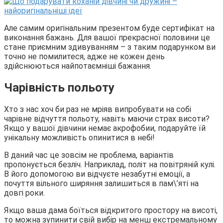
Але самим оригінальним презентом буде сертифікат на
виконання бажань. Для вашої прекрасної половини це
стане приємним здивуванням – з таким подарунком ви
точно не помилитеся, адже не кожен день
здійснюються найпотаємніші бажання.
Чарівність польоту
Хто з нас хоч би раз не мріяв випробувати на собі
чарівне відчуття польоту, навіть маючи страх висоти?
Якщо у вашої дівчини немає акрофобии, подаруйте їй
унікальну можливість опинитися в небі!
В даний час це зовсім не проблема, варіантів
пропонується безліч. Наприклад, політ на повітряній кулі.
В його допомогою ви відчуєте незабутні емоції, а
почуття вільного ширяння залишиться в пам\’яті на
довгі роки.
Якщо ваша дама боїться відкритого простору на висоті,
то можна зупинити свій вибір на менш екстремальному