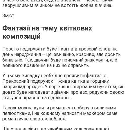
зворушливим вчинком не встоїть жодна дівчина.
Зміст
Фантазії на тему квіткових
композицій
Просто подарувати букет квітів в прозорій слюді на
день народження – це, звичайно, красиво, але досить
банально. Так, дівчині буде приємний знак уваги, але
великого враження на них не справить.
У цьому випадку необхідно проявити фантазію.
Прекрасний подарунок – жива квітка в горщику,
наприклад орхідея. У порівнянні зі зрізаним букетом, він
довго буде нагадувати дівчині про вас, радуючи своєю
квітучою красою на підвіконні.
Також можна купити ромашку-герберу з великими
пелюстками, і на кожному написати маркером саме
романтичне слово: «люблю».
Ще один варіант: до улюбленим кольорам вашої