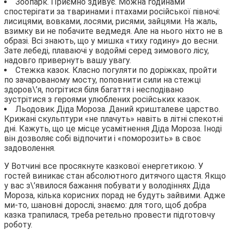
Зоопарк.
Приємно здивує. Можна годинами
спостерігати за тваринами і птахами російської півночі:
лисицями, вовками, лосями, рисями, зайцями. На жаль,
взимку ви не побачите ведмедя. Але на нього ніхто не в
образі. Всі знають, що у мишка «тиху годину» до весни.
Зате лебеді, плаваючі у водоймі серед зимового лісу,
надовго привернуть вашу увагу.
Стежка казок.
Класно погуляти по доріжках, пройти
по зачарованому мосту, поповнити сили на стежці
здоров\’я, погрітися біля багаття і несподівано
зустрітися з героями улюблених російських казок.
Льодовик Діда Мороза. Даний кришталеве царство.
Крижані скульптури «не плачуть» навіть в літні спекотні
дні. Кажуть, що це місце усамітнення Діда Мороза. Іноді
він дозволяє собі відпочити і «поморозить» в своє
задоволення.
У Вотчині все просякнуте казкової енергетикою. У
гостей виникає стан абсолютного дитячого щастя. Якщо
у вас з\’явилося бажання побувати у володіннях Діда
Мороза, кілька корисних порад не будуть зайвими. Адже
ми-то, шановні дорослі, знаємо: для того, щоб добра
казка трапилася, треба ретельно провести підготовчу
роботу.