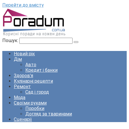
Перейти до вмісту
Пошук:
Новий рік
Дім
Авто
Кредит і банки
Здоров’я
Кулінарні рецепти
Ремонт
Сад і город
Мода
Своїми руками
Поробки
Догляд за тваринами
Сценарії