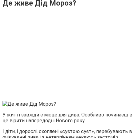
Де живе Дід Мороз?
У житті завжди є місце для дива. Особливо починаєш в
це вірити напередодні Нового року.
І діти, і дорослі, охоплені «суєтою суєт», перебувають в
очікуванні дива і з нетерпінням чекають зустрічі з