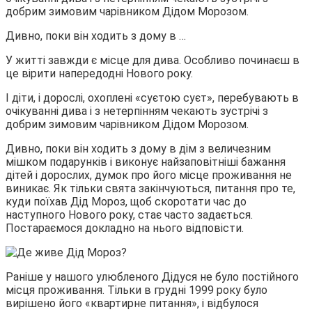
добрим зимовим чарівником Дідом Морозом.
Дивно, поки він ходить з дому в …
У житті завжди є місце для дива. Особливо починаєш в
це вірити напередодні Нового року.
І діти, і дорослі, охоплені «суєтою суєт», перебувають в
очікуванні дива і з нетерпінням чекають зустрічі з
добрим зимовим чарівником Дідом Морозом.
Дивно, поки він ходить з дому в дім з величезним
мішком подарунків і виконує найзаповітніші бажання
дітей і дорослих, думок про його місце проживання не
виникає. Як тільки свята закінчуються, питання про те,
куди поїхав Дід Мороз, щоб скоротати час до
наступного Нового року, стає часто задається.
Постараємося докладно на нього відповісти.
Раніше у нашого улюбленого Дідуся не було постійного
місця проживання. Тільки в грудні 1999 року було
вирішено його «квартирне питання», і відбулося