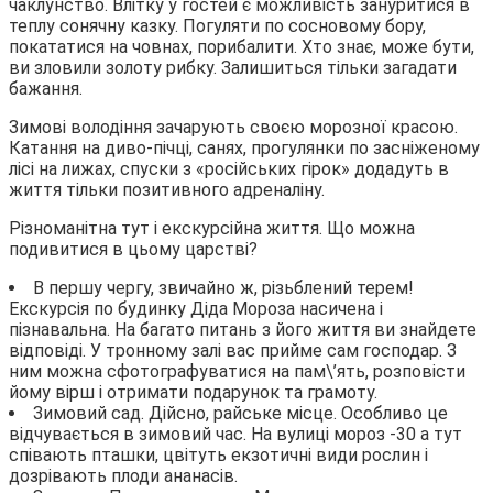
чаклунство. Влітку у гостей є можливість зануритися в
теплу сонячну казку. Погуляти по сосновому бору,
покататися на човнах, порибалити. Хто знає, може бути,
ви зловили золоту рибку. Залишиться тільки загадати
бажання.
Зимові володіння зачарують своєю морозної красою.
Катання на диво-пічці, санях, прогулянки по засніженому
лісі на лижах, спуски з «російських гірок» додадуть в
життя тільки позитивного адреналіну.
Різноманітна тут і екскурсійна життя. Що можна
подивитися в цьому царстві?
В першу чергу, звичайно ж, різьблений терем!
Екскурсія по будинку Діда Мороза насичена і
пізнавальна. На багато питань з його життя ви знайдете
відповіді. У тронному залі вас прийме сам господар. З
ним можна сфотографуватися на пам\’ять, розповісти
йому вірш і отримати подарунок та грамоту.
Зимовий сад.
Дійсно, райське місце. Особливо це
відчувається в зимовий час. На вулиці мороз -30 а тут
співають пташки, цвітуть екзотичні види рослин і
дозрівають плоди ананасів.