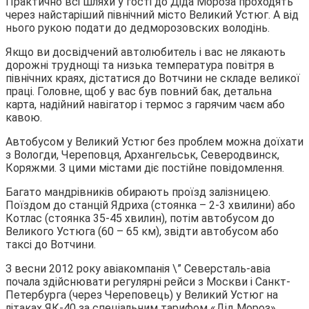
Практично всі шляхи у гості до Діда Мороза проходять
через найстаріший північний місто Великий Устюг. А від
нього рукою подати до дедморозовских володінь.
Якщо ви досвідчений автолюбитель і вас не лякають
дорожні труднощі та низька температура повітря в
північних краях, дістатися до Вотчини не складе великої
праці. Головне, щоб у вас був повний бак, детальна
карта, надійний навігатор і термос з гарячим чаєм або
кавою.
Автобусом у Великий Устюг без проблем можна доїхати
з Вологди, Череповця, Архангельськ, Северодвинск,
Коряжми. З цими містами діє постійне повідомлення.
Багато мандрівників обирають проїзд залізницею.
Поїздом до станцій Ядриха (стоянка – 2-3 хвилини) або
Котлас (стоянка 35-45 хвилин), потім автобусом до
Великого Устюга (60 – 65 км), звідти автобусом або
таксі до Вотчини.
З весни 2012 року авіакомпанія \” Северсталь-авіа
почала здійснювати регулярні рейси з Москви і Санкт-
Петербурга (через Череповець) у Великий Устюг на
літаках ЯК-40 за спеціальним тарифом «Дід Мороз».