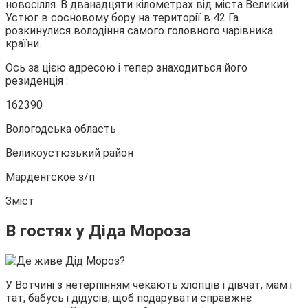
новосілля. В дванадцяти кілометрах від міста Великий
Устюг в сосновому бору на території в 42 Га
розкинулися володіння самого головного чарівника
країни.
Ось за цією адресою і тепер знаходиться його
резиденція :
162390
Вологодська область
Великоустюзький район
Марденгское з/п
Зміст
В гостях у Діда Мороза
У Вотчині з нетерпінням чекають хлопців і дівчат, мам і
тат, бабусь і дідусів, щоб подарувати справжнє