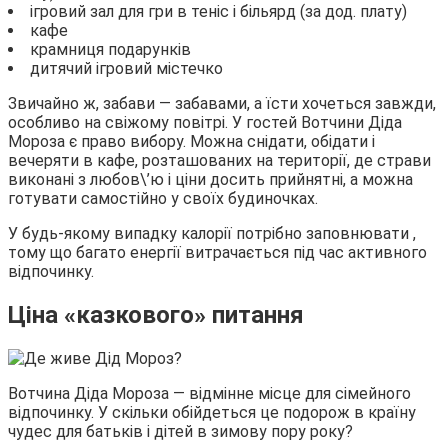
ігровий зал для гри в теніс і більярд (за дод. плату)
кафе
крамниця подарунків
дитячий ігровий містечко
Звичайно ж, забави — забавами, а їсти хочеться завжди,
особливо на свіжому повітрі. У гостей Вотчини Діда
Мороза є право вибору. Можна снідати, обідати і
вечеряти в кафе, розташованих на території, де страви
виконані з любов\’ю і ціни досить прийнятні, а можна
готувати самостійно у своїх будиночках.
У будь-якому випадку калорії потрібно заповнювати ,
тому що багато енергії витрачається під час активного
відпочинку.
Ціна «казкового» питання
Вотчина Діда Мороза — відмінне місце для сімейного
відпочинку. У скільки обійдеться це подорож в країну
чудес для батьків і дітей в зимову пору року?