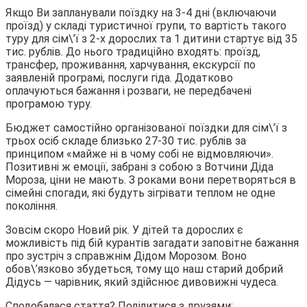
Якщо Ви запланували поїздку на 3-4 дні (включаючи
проїзд) у складі туристичної групи, то вартість такого
туру для сім\’ї з 2-х дорослих та 1 дитини стартує від 35
тис. рублів. До нього традиційно входять: проїзд,
трансфер, проживання, харчування, екскурсії по
заявленій програмі, послуги гіда. Додатково
оплачуються бажання і розваги, не передбачені
програмою туру.
Бюджет самостійно організованої поїздки для сім\’ї з
трьох осіб складе близько 27-30 тис. рублів за
принципом «майже ні в чому собі не відмовляючи».
Позитивні ж емоції, забрані з собою з Вотчини Діда
Мороза, ціни не мають. З роками вони перетворяться в
сімейні спогади, які будуть зігрівати теплом не одне
покоління.
Зовсім скоро Новий рік. У дітей та дорослих є
можливість під бій курантів загадати заповітне бажання
про зустріч з справжнім Дідом Морозом. Воно
обов\’язково збудеться, тому що наш старий добрий
Дідусь — чарівник, який здійснює дивовижні чудеса.
Сподобалася стаття? Поділитися з друзями: