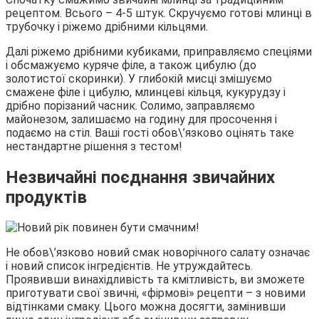
рецептом. Всього – 4-5 штук. Скручуємо готові млинці в
трубочку і ріжемо дрібними кільцями.
Далі ріжемо дрібними кубиками, приправляємо спеціями
і обсмажуємо куряче філе, а також цибулю (до
золотистої скоринки). У глибокій мисці змішуємо
смажене філе і цибулю, млинцеві кільця, кукурудзу і
дрібно порізаний часник. Солимо, заправляємо
майонезом, залишаємо на годину для просочення і
подаємо на стіл. Ваші гості обов\’язково оцінять таке
нестандартне рішення з тестом!
Незвичайні поєднання звичайних
продуктів
Не обов\’язково новий смак новорічного салату означає
і новий список інгредієнтів. Не утруждайтесь.
Проявивши винахідливість та кмітливість, ви зможете
приготувати свої звичні, «фірмові» рецепти – з новими
відтінками смаку. Цього можна досягти, замінивши