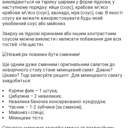
викладаються на тарілку шарами у формі підкови, у
наступному порядку: яйце (соус), крабове м\’ясо
крабове м\’ясо (соус), авокадо, ікра (соус), сир. В якості
соусу ви можете використовувати будь-який
улюблений соус або майонез.
Зверху на підкові ікринками або іншим контрастним
соусом можна викласти і написати побажання для всіх
гостей: «На щастя».
Ще одним дуже смачним і оригінальним салатом до
новорічного столу стане млинцевий салат. Дивно?
Цікаво? Тоді записуйте рецепт. Для млинцевого салату
знадобиться:
Куряче філе – 1 штука;
Цибулина – 2 невеликих;
Невелика баночка консервованої кукурудзи;
Часник – 1-2 зубчики (за смаком);
Майонез і спеції;
Млинцеве тісто.
Спочатку смажимо звичайні млинці за традиційним