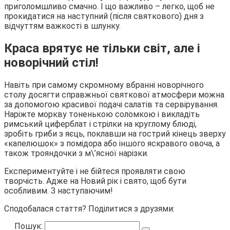
приголомшливо смачно. І що важливо – легко, щоб не
прокидатися на наступний (після святкового) дня з
відчуттям важкості в шлунку.
Краса врятує не тільки світ, але і
новорічний стіл!
Навіть при самому скромному вбранні новорічного
столу досягти справжньої святкової атмосфери можна
за допомогою красивої подачі салатів та сервірування.
Наріжте моркву тоненькою соломкою і викладіть
римський циферблат і стрілки на круглому блюді,
зробіть гриби з яєць, поклавши на гострий кінець зверху
«капелюшок» з помідора або іншого яскравого овоча, а
також трояндочки з м\’ясної нарізки.
Експериментуйте і не бійтеся проявляти свою
творчість. Адже на Новий рік і свято, щоб бути
особливим. З наступаючим!
Сподобалася стаття? Поділитися з друзями:
Пошук: