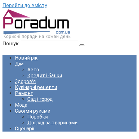
Перейти до вмісту
Пошук:
Новий рік
Дім
Авто
Кредит і банки
Здоров’я
Кулінарні рецепти
Ремонт
Сад і город
Мода
Своїми руками
Поробки
Догляд за тваринами
Сценарії