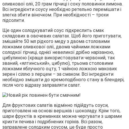
оливкової олії, 20 грам гірчиці і соку половинки лимона.
Всі інгредієнти соусу необхідно ретельно перемішати і
злегка збити віночком. При необхідності – трохи
підсолити.
Ще один солодкуватий соус підкреслить смак
складових в овочевих салатах. Щоб його приготувати,
змішайте 50 мл рідкого меду з двома столовими
ложками оливкової олії, двома чайними ложками
солодкої гірчиці, однієї невеликої дрібно нарізаною,
цибулиною (краще використовувати червоний, так
званий, «ялтинський», цибулю), трьома столовими
ложками яблучного оцту, 1 чайною ложкою макових
зерен і сіллю з перцем – за смаком. Всі інгредієнти
необхідно змішати до кремоподібного стану в блендері,
після чого відразу заправляти салат.
Для фруктових салатів відмінно підійдуть соуси,
приготовлені на основі вершків і шоколаду. Крім того,
шари фруктів в креманках можна чергувати з шарами
крихти печива і подрібнених горіхів. Всі разом,
заправлене солодким соусом, це буде просто