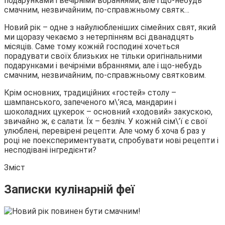
подарунками і вечірніми вбраннями, але і що-небудь
смачним, незвичайним, по-справжньому святк…
Новий рік – одне з найулюбленіших сімейних свят, який
ми щоразу чекаємо з нетерпінням всі дванадцять
місяців. Саме тому кожній господині хочеться
порадувати своїх близьких не тільки оригінальними
подарунками і вечірніми вбраннями, але і що-небудь
смачним, незвичайним, по-справжньому святковим.
Крім основних, традиційних «гостей» столу –
шампанського, запеченого м\’яса, мандарин і
шоколадних цукерок – основний «ходовий» закускою,
звичайно ж, є салати. Їх – безліч. У кожній сім\’ї є свої
улюблені, перевірені рецепти. Але чому б хоча б раз у
році не поекспериментувати, спробувати нові рецепти і
несподівані інгредієнти?
Зміст
Записки кулінарній феї