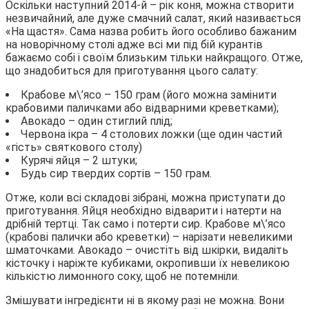
Оскільки наступний 2014-й – рік коня, можна створити
незвичайний, але дуже смачний салат, який називається
«На щастя». Сама назва робить його особливо бажаним
на новорічному столі адже всі ми під бій курантів
бажаємо собі і своїм близьким тільки найкращого. Отже,
що знадобиться для приготування цього салату:
Крабове м\’ясо – 150 грам (його можна замінити
крабовими паличками або відварними креветками);
Авокадо – один стиглий плід;
Червона ікра – 4 столових ложки (ще один частий
«гість» святкового столу)
Курячі яйця – 2 штуки;
Будь сир твердих сортів – 150 грам.
Отже, коли всі складові зібрані, можна приступати до
приготування. Яйця необхідно відварити і натерти на
дрібній тертці. Так само і потерти сир. Крабове м\’ясо
(крабові палички або креветки) – нарізати невеликими
шматочками. Авокадо – очистіть від шкірки, видаліть
кісточку і наріжте кубиками, окропивши їх невеликою
кількістю лимонного соку, щоб не потемніли.
Змішувати інгредієнти ні в якому разі не можна. Вони