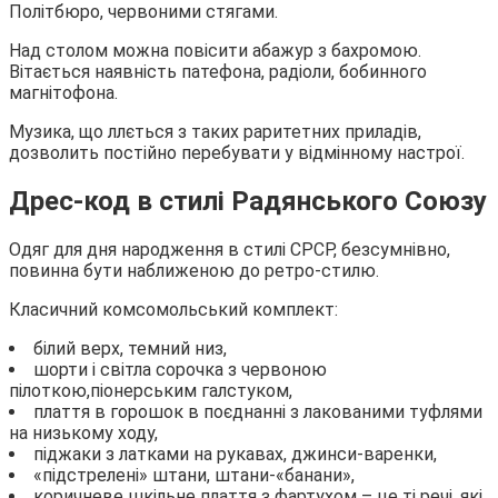
Політбюро, червоними стягами.
Над столом можна повісити абажур з бахромою.
Вітається наявність патефона, радіоли, бобинного
магнітофона.
Музика, що ллється з таких раритетних приладів,
дозволить постійно перебувати у відмінному настрої.
Дрес-код в стилі Радянського Союзу
Одяг для дня народження в стилі СРСР, безсумнівно,
повинна бути наближеною до ретро-стилю.
Класичний комсомольський комплект:
білий верх, темний низ,
шорти і світла сорочка з червоною
пілоткою,піонерським галстуком,
плаття в горошок в поєднанні з лакованими туфлями
на низькому ходу,
піджаки з латками на рукавах, джинси-варенки,
«підстрелені» штани, штани-«банани»,
коричневе шкільне плаття з фартухом – це ті речі, які