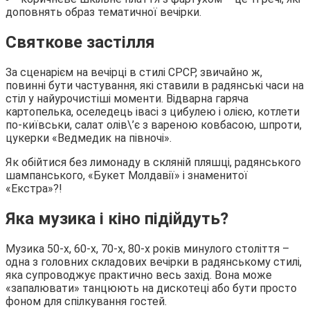
доповнять образ тематичної вечірки.
Святкове застілля
За сценарієм на вечірці в стилі СРСР, звичайно ж,
повинні бути частування, які ставили в радянські часи на
стіл у найурочистіші моменти. Відварна гаряча
картопелька, оселедець івасі з цибулею і олією, котлети
по-київськи, салат олів\’є з вареною ковбасою, шпроти,
цукерки «Ведмедик на півночі».
Як обійтися без лимонаду в скляній пляшці, радянського
шампанського, «Букет Молдавії» і знаменитої
«Екстра»?!
Яка музика і кіно підійдуть?
Музика 50-х, 60-х, 70-х, 80-х років минулого століття –
одна з головних складових вечірки в радянському стилі,
яка супроводжує практично весь захід. Вона може
«запалювати» танцюють на дискотеці або бути просто
фоном для спілкування гостей.