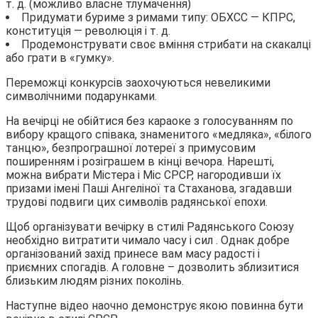
т. д. (можливо власне тлумачення)
Придумати буриме з римами типу: ОБХСС — КПРС,
конституція — революція і т. д.
Продемонструвати своє вміння стрибати на скакалці
або грати в «гумку».
Переможці конкурсів заохочуються невеликими
символічними подарунками.
На вечірці не обійтися без караоке з голосуванням по
вибору кращого співака, знаменитого «медляка», «білого
танцю», безпрограшної лотереї з примусовим
поширенням і розіграшем в кінці вечора. Нарешті,
можна вибрати Містера і Міс СРСР, нагородивши їх
призами імені Паші Ангеліної та Стаханова, згадавши
трудові подвиги цих символів радянської епохи.
Щоб організувати вечірку в стилі Радянського Союзу
необхідно витратити чимало часу і сил . Однак добре
організований захід принесе вам масу радості і
приємних спогадів. А головне – дозволить зблизитися
близьким людям різних поколінь.
Наступне відео наочно демонструє якою повинна бути