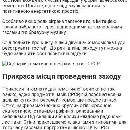
костюмі вождя всіх часів і народів, у формі піонерського
вожатого. Повірте, що це відразу ж наповнить
позитивною енергетикою простір.
Особливо якщо роль зіграна талановито, з імітацією
голоси вибраного героя, відповідними штампованими
гаслами під бравурну музику.
Слід подбати про книгу, в якій дівчина-комсомолка буде
реєструвати гостей . До речі, в кінці заходу тут можна
буде залишити свої позитивні відгуки.
Прикраса місця проведення заходу
Прикрасити кімнату для тематичної вечірки не так
важко, адже предметів часів СРСР, які порошаться на
дальніх кутах антресолей і комор, ще предостатньо.
Отже, накриваємо бажано круглий стіл червоною
скатертиною, ставимо графин з гранованими
склянками. Під склянки або келихи кладемо радянські
листівки. Стіни прикрашаємо плакатами з типовими для
того часу гаслами, портретами членів ЦК КПРС і