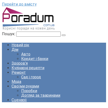
Перейти до вмісту
Пошук:
Новий рік
Дім
Авто
Кредит і банки
Здоров’я
Кулінарні рецепти
Ремонт
Сад і город
Мода
Своїми руками
Поробки
Догляд за тваринами
Сценарії