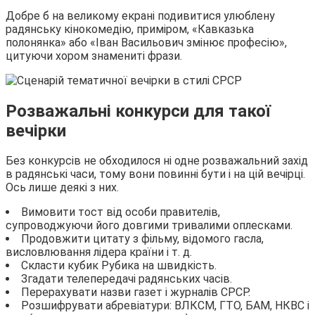
Добре б на великому екрані подивитися улюблену
радянську кінокомедію, приміром, «Кавказька
полонянка» або «Іван Васильович змінює професію»,
цитуючи хором знамениті фрази.
Розважальні конкурси для такої
вечірки
Без конкурсів не обходилося ні одне розважальний захід
в радянські часи, тому вони повинні бути і на цій вечірці.
Ось лише деякі з них.
Вимовити тост від особи правителів,
супроводжуючи його довгими тривалими оплесками.
Продовжити цитату з фільму, відомого гасла,
висловлювання лідера країни і т. д.
Скласти кубик Рубика на швидкість.
Згадати телепередачі радянських часів.
Перерахувати назви газет і журналів СРСР.
Розшифрувати абревіатури: ВЛКСМ, ГТО, БАМ, НКВС і