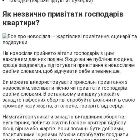
солодке (нарізані фрукти і цукерки).
Як незвично привітати господарів
квартири?
На новосілля прийнято вітати господарів з цим
важливим для них подіям. Якщо ви не публічна людина,
краще заздалегідь підготувати привітання з новосіллям
своїми словами, щоб відчувати себе впевненіше.
Ви можете використовувати прикольні привітання з
новосіллям, заспівати пісню чи привітати господарів
своїми словами. В останньому випадку уникайте
занадто пафосних обертів, спробуйте включити в свою
промову пару жартів, а головне, говоріть від серця.
Намагайтеся уникати занадто вигадливих оборотів і
вульгарних, побитих жартів.Головні критерії відбору
пісні, вірша або жартів: вони повинні бути добрими,
позитивними і щирими. Можна спробувати поєднати