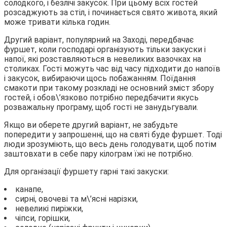
солодкого, і безлічі закусок. При цьому всіх гостей
розсаджують за стіл, і починається свято живота, який
може тривати кілька годин.
Другий варіант, популярний на Заході, передбачає
фуршет, коли господарі організують тільки закуски і
напої, які розставляються в невеликих вазочках на
столиках. Гості можуть час від часу підходити до напоїв
і закусок, вибираючи щось побажанням. Поїдання
смакоти при такому розкладі не основний зміст збору
гостей, і обов\’язково потрібно передбачити якусь
розважальну програму, щоб гості не занудьгували.
Якщо ви оберете другий варіант, не забудьте
попередити у запрошенні, що на святі буде фуршет. Тоді
люди зрозуміють, що весь день голодувати, щоб потім
заштовхати в себе пару кілограм їжі не потрібно.
Для організації фуршету гарні такі закуски:
канапе,
сирні, овочеві та м\’ясні нарізки,
невеликі пиріжки,
чіпси, горішки,