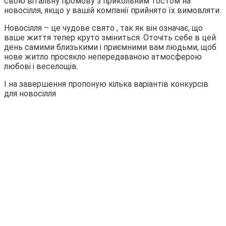
свою вітальну промову з прикольним тостом на
новосілля, якщо у вашій компанії прийнято їх вимовляти.
Новосілля – це чудове свято , так як він означає, що
ваше життя тепер круто зміниться. Оточіть себе в цей
день самими близькими і приємними вам людьми, щоб
нове житло просякло непередаваною атмосферою
любові і веселощів.
І на завершення пропоную кілька варіантів конкурсів
для новосілля