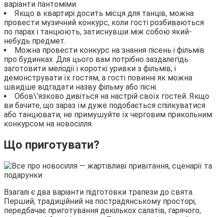
варіанти пантоміми.
Якщо в квартирі досить місця для танців, можна
провести музичний конкурс, коли гості розбиваються
по парах і танцюють, затиснувши між собою який-
небудь предмет.
Можна провести конкурс на знання пісень і фільмів
про будинках. Для цього вам потрібно заздалегідь
заготовити мелодії і короткі уривки з фільмів, і
демонструвати їх гостям, а гості повинні як можна
швидше відгадати назву фільму або пісні.
Обов\’язково дивіться на настрій своїх гостей. Якщо
ви бачите, що зараз їм дуже подобається спілкуватися
або танцювати, не примушуйте їх черговим прикольним
конкурсом на новосілля.
Що приготувати?
Взагалі є два варіанти підготовки трапези до свята.
Перший, традиційний на пострадянському просторі,
передбачає приготування декількох салатів, гарячого,