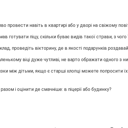
о провести навіть в квартирі або у дворі на свіжому пові
ав готувати піцу, скільки буває видів такої страви, з чого ї
иклад, проведіть вікторину, де в якості подарунків розда
аленькому віці дуже чутливі, не варто ображати одного з ни
язки між дітьми, якщо є старші хлопці можете попросити їх 
азом і оцінити де смачніше: в піцерії або будинку?