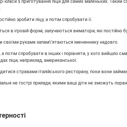
р-класи з приготування піци для самих маленьких. Такий
.
тійно зробити піцу, а потім спробувати її.
я в ігровій формі, залучаються аніматори, які постійно б
ави своїми руками запам\’ятаються імениннику надовго.
а потім спробувати в інших і порівняти, у кого вийшло сма
идах піци, наприклад, американської.
лодитися стравами італійського ресторану, поки вони займ
ьні не гострі прилади, якими ваші діти не зможуть порани
терності