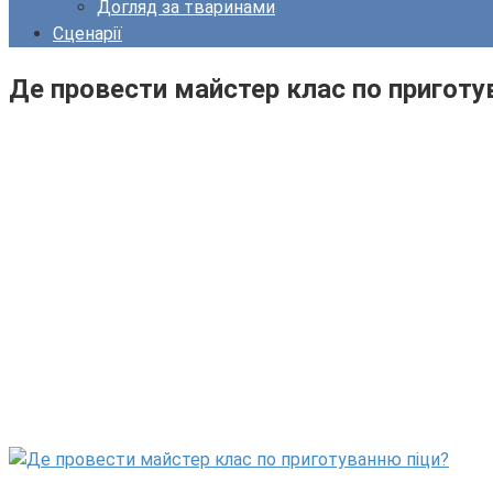
Догляд за тваринами
Сценарії
Де провести майстер клас по приготу