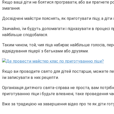
Якщо ваші діти не боятися програвати, або ви прагнете 
змагання.
Досвідчені майстри пояснять, як приготувати піцу, а діт
Звичайно, їм будуть допомагати і підказувати в процесі пр
найбільше сподобалася.
Таким чином, той, чия піца набирає найбільше голосів, п
відвідування піцерії з батьками або друзями.
Якщо ви проводите свято для дітей постарше, можете пер
їм записувати в них рецепти.
Організація дитячого свята-справа не проста, вам потріб
приготуванню піци і будьте впевнені, таке проведення ча
Вже за традицією на завершення відео про те як діти готую