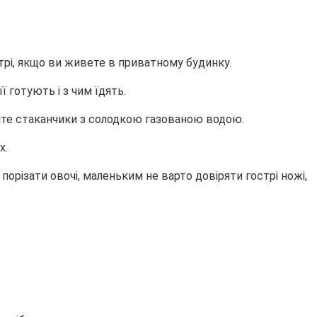
трі, якщо ви живете в приватному будинку.
ї готують і з чим їдять.
вайте стаканчики з солодкою газованою водою.
х.
порізати овочі, маленьким не варто довіряти гострі ножі,