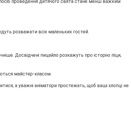
 спосіб проведення дитячого свята стане менш важким
удуть розважати всіх маленьких гостей.
чніше. Досвідчені пицайло розкажуть про історію піци,
аються майстер-класом.
тися, а уважні аніматори простежать, щоб ваші хлопці не