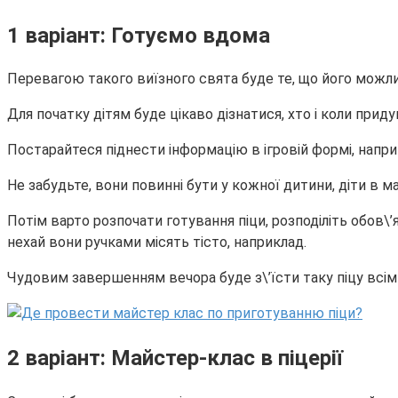
1 варіант: Готуємо вдома
Перевагою такого виїзного свята буде те, що його можлив
Для початку дітям буде цікаво дізнатися, хто і коли придум
Постарайтеся піднести інформацію в ігровій формі, напр
Не забудьте, вони повинні бути у кожної дитини, діти в м
Потім варто розпочати готування піци, розподіліть обов\’
нехай вони ручками місять тісто, наприклад.
Чудовим завершенням вечора буде з\’їсти таку піцу всім р
2 варіант: Майстер-клас в піцерії