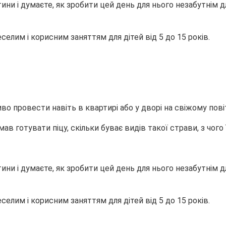
ни і думаєте, як зробити цей день для нього незабутнім дл
еселим і корисним заняттям для дітей від 5 до 15 років.
о провести навіть в квартирі або у дворі на свіжому пові
ав готувати піцу, скільки буває видів такої страви, з чого ї
ни і думаєте, як зробити цей день для нього незабутнім дл
еселим і корисним заняттям для дітей від 5 до 15 років.