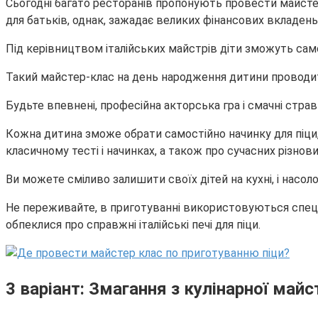
Сьогодні багато ресторанів пропонують провести майсте
для батьків, однак, зажадає великих фінансових вкладень
Під керівництвом італійських майстрів діти зможуть самос
Такий майстер-клас на день народження дитини проводитьс
Будьте впевнені, професійна акторська гра і смачні стр
Кожна дитина зможе обрати самостійно начинку для піци, 
класичному тесті і начинках, а також про сучасних різнов
Ви можете сміливо залишити своїх дітей на кухні, і насо
Не переживайте, в приготуванні використовуються спеціал
обпеклися про справжні італійські печі для піци.
3 варіант: Змагання з кулінарної майс