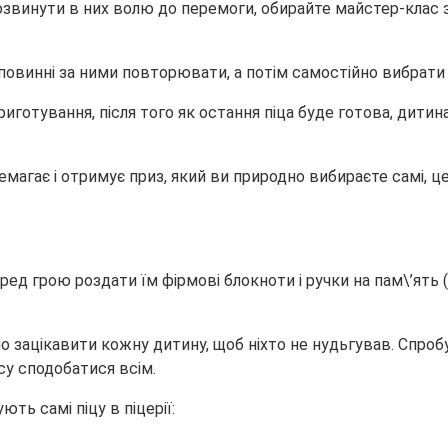
розвинути в них волю до перемоги, обирайте майстер-клас 
и повинні за ними повторювати, а потім самостійно вибрати
иготування, після того як остання піца буде готова, дитина
еремагає і отримує приз, який ви природно вибираєте самі,
ед грою роздати їм фірмові блокноти і ручки на пам\’ять 
но зацікавити кожну дитину, щоб ніхто не нудьгував. Спро
су сподобатися всім.
ть самі піцу в піцерії: