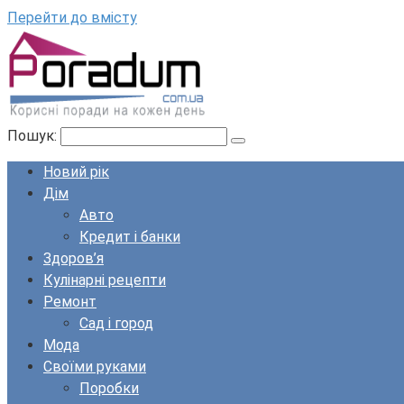
Перейти до вмісту
Пошук:
Новий рік
Дім
Авто
Кредит і банки
Здоров’я
Кулінарні рецепти
Ремонт
Сад і город
Мода
Своїми руками
Поробки