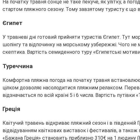
На початку травня сонце не таке пекуче, як улітку, а по
стартом пляжного сезону. Тому завзятому туристу є що 
Єгипет
У травневі дні готовий прийняти туристів Єгипет. Тут мо
шопінгу та відпочинку на морському узбережжі. Чого не м
скептика. Вартість семиденного туру «Єгипетські мотиви
Туреччина
Комфортна пляжна погода на початку травня встановлюєть
цілком дозволяє насолодитися пляжним релаксом. Переваг
відзначається по всій країні 5 і 6 числа. Вартість путівк
Греція
Квітучий травень відкриває пляжний сезон і в південній Г
відвідуванням квіткових виставок і фестивалів, а також
«Бажана Греція» становить приблизно 310€ на 1 людину (8