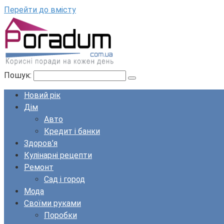
Перейти до вмісту
Пошук:
Новий рік
Дім
Авто
Кредит і банки
Здоров’я
Кулінарні рецепти
Ремонт
Сад і город
Мода
Своїми руками
Поробки