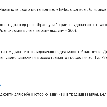
Чарівність цього міста полягає у Ейфелевої вежі, Єлисейсь
ршого дня подорожі. Французи 1 травня відзначають свято 
Французький вояж» на одну людину – 360€.
гом двох тижнів відзначають два масштабних свята: День 
на чудово відпочити, весело і завзято провести час. Тур «
дкрити для себе її історію, вивчити її традиції і звичаї. 