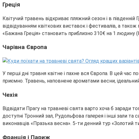
Греція
Квітучий травень відкриває пляжний сезон і в південній Г
відвідуванням квіткових виставок і фестивалів, а також
«Бажана Греція» становить приблизно 310€ на 1 людину (8
Чарівна Європа
У перші дні травня квітне і пахне вся Європа. В цей час 
приємно. Травень, наповнене ароматами весни, ідеальний 
Чехія
Відвідати Прагу на травневі свята варто хоча б заради то
доступні Тронний зал, Рудольфова галерея і інші зали та 
виконавців «Празька весна». 5-ти денний тур «Золотий 
Франція і Париж