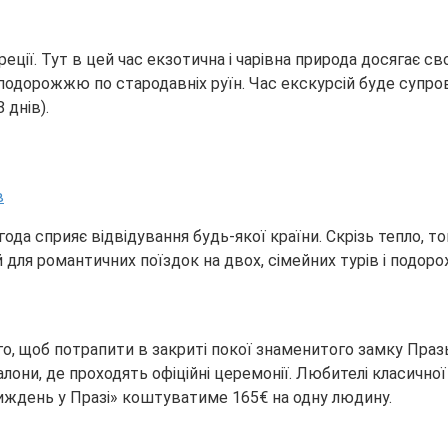
реції. Тут в цей час екзотична і чарівна природа досягає 
 подорожжю по стародавніх руїн. Час екскурсій буде супр
 днів).
погода сприяє відвідування будь-якої країни. Скрізь тепло,
для романтичних поїздок на двох, сімейних турів і подоро
го, щоб потрапити в закриті покої знаменитого замку Празьк
салони, де проходять офіційні церемонії. Любителі класичн
тиждень у Празі» коштуватиме 165€ на одну людину.