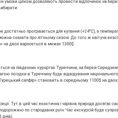
годні умови цілком дозволяють провести відпочинок на бере
вибирати.
ре достатньо прогрівається для купання (+24°С), а темпера
ожна сказати про літньому сезоні. До того ж квітуча екзо
» на двох варіюється в межах 1300$.
ся на південних курортах Туреччини, на березі Середземн
ою поїздки в Туреччину буде відвідування національного с
и «Турецький сапфір» становить в середньому 1100$ на двох (
реції. Тут в цей час екзотична і чарівна природа досягає 
 подорожжю по стародавніх руїн. Час екскурсій буде супр
 днів).