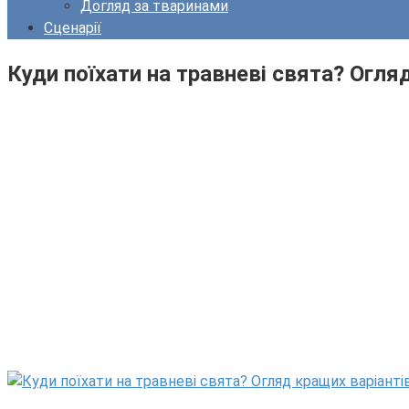
Догляд за тваринами
Сценарії
Куди поїхати на травневі свята? Огля