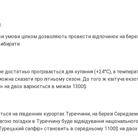
годні умови цілком дозволяють провести відпочинок на бере
вибирати.
ре достатньо прогрівається для купання (+24°С), а темпера
ожна сказати про літньому сезоні. До того ж квітуча екзо
» на двох варіюється в межах 1300$.
ся на південних курортах Туреччини, на березі Середземн
ою поїздки в Туреччину буде відвідування національного с
и «Турецький сапфір» становить в середньому 1100$ на двох (