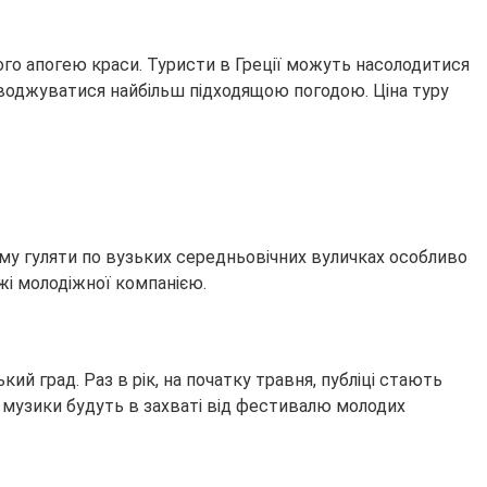
свого апогею краси. Туристи в Греції можуть насолодитися
оводжуватися найбільш підходящою погодою. Ціна туру
 тому гуляти по вузьких середньовічних вуличках особливо
жі молодіжної компанією.
ий град. Раз в рік, на початку травня, публіці стають
ої музики будуть в захваті від фестивалю молодих