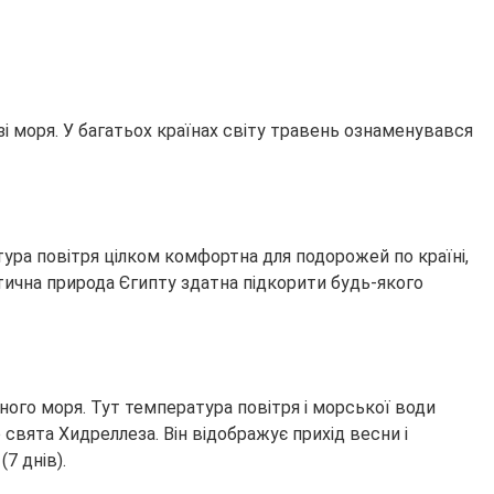
зі моря. У багатьох країнах світу травень ознаменувався
тура повітря цілком комфортна для подорожей по країні,
тична природа Єгипту здатна підкорити будь-якого
ого моря. Тут температура повітря і морської води
вята Хидреллеза. Він відображує прихід весни і
7 днів).