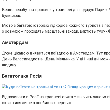
Безліч незабутніх вражень у травневі дні подарує Париж. 
бульварах
Місто з багатою історією підкорює кожного туриста з пе
з розмахом проходять масштабні заходи. Вартість туру «
Амстердам
Дуже цікавою виявиться поїздкою в Амстердам. Тут протя
День Велосипедистів і День Мельника. У ці і інші дні мож
людину.
Багатолика Росія
Відпочивати в Росії на травневі свята – значить заново ві
скластися лише з особистих переваг.