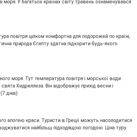
зі моря. У багатьох країнах світу травень ознаменувався
тура повітря цілком комфортна для подорожей по країні,
тична природа Єгипту здатна підкорити будь-якого
ого моря. Тут температура повітря і морської води
вята Хидреллеза. Він відображує прихід весни і
7 днів).
свого апогею краси. Туристи в Греції можуть насолодитися
оводжуватися найбільш підходящою погодою. Ціна туру