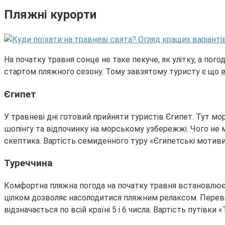
Пляжні курорти
На початку травня сонце не таке пекуче, як улітку, а по
стартом пляжного сезону. Тому завзятому туристу є що 
Єгипет
У травневі дні готовий прийняти туристів Єгипет. Тут мо
шопінгу та відпочинку на морському узбережжі. Чого не м
скептика. Вартість семиденного туру «Єгипетські мотиви
Туреччина
Комфортна пляжна погода на початку травня встановлюєть
цілком дозволяє насолодитися пляжним релаксом. Переваг
відзначається по всій країні 5 і 6 числа. Вартість путівк