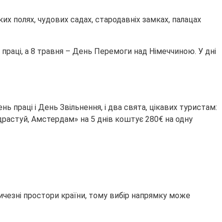
ких полях, чудових садах, стародавніх замках, палацах
праці, а 8 травня – День Перемоги над Німеччиною. У дні
праці і День Звільнення, і два свята, цікавих туристам:
Здрастуй, Амстердам» на 5 днів коштує 280€ на одну
Величезні простори країни, тому вибір напрямку може