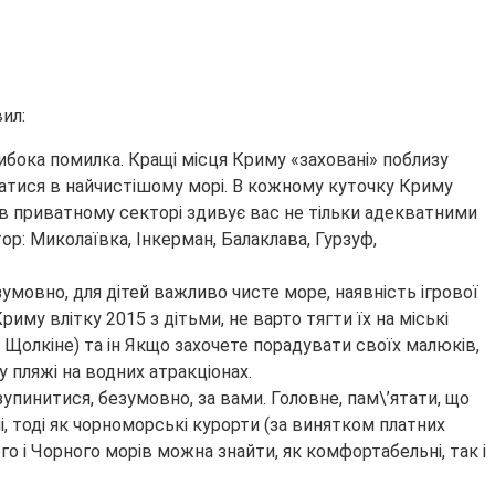
ил:
либока помилка. Кращі місця Криму «заховані» поблизу
патися в найчистішому морі. В кожному куточку Криму
в приватному секторі здивує вас не тільки адекватними
ор: Миколаївка, Інкерман, Балаклава, Гурзуф,
умовно, для дітей важливо чисте море, наявність ігрової
иму влітку 2015 з дітьми, не варто тягти їх на міські
а Щолкіне) та ін Якщо захочете порадувати своїх малюків,
 пляжі на водних атракціонах.
упинитися, безумовно, за вами. Головне, пам\’ятати, що
і, тоді як чорноморські курорти (за винятком платних
го і Чорного морів можна знайти, як комфортабельні, так і