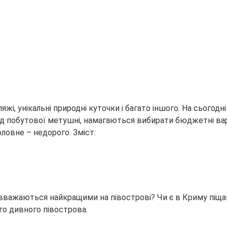
яжі, унікальні природні куточки і багато іншого. На сьогод
ід побутової метушні, намагаються вибирати бюджетні вар
оловне – недорого. Зміст:
вважаються найкращими на півострові? Чи є в Криму піщані
го дивного півострова.