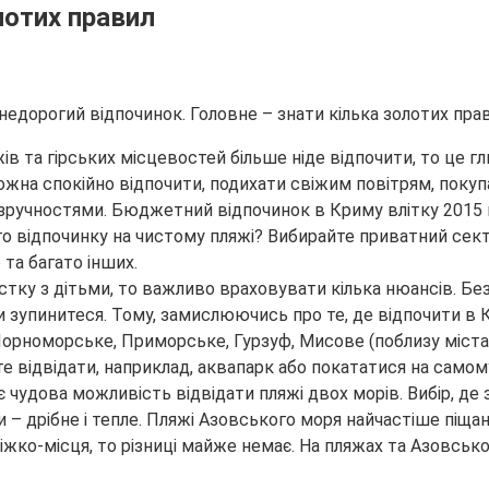
лотих правил
едорогий відпочинок. Головне – знати кілька золотих прав
ів та гірських місцевостей більше ніде відпочити, то це г
можна спокійно відпочити, подихати свіжим повітрям, поку
 зручностями. Бюджетний відпочинок в Криму влітку 2015 
ого відпочинку на чистому пляжі? Вибирайте приватний сект
 та багато інших.
стку з дітьми, то важливо враховувати кілька нюансів. Без
и зупинитеся. Тому, замислюючись про те, де відпочити в Кр
я, Чорноморське, Приморське, Гурзуф, Мисове (поблизу міст
е відвідати, наприклад, аквапарк або покататися на самому
чудова можливість відвідати пляжі двох морів. Вибір, де з
 – дрібне і тепле. Пляжі Азовського моря найчастіше піщан
іжко-місця, то різниці майже немає. На пляжах та Азовсько