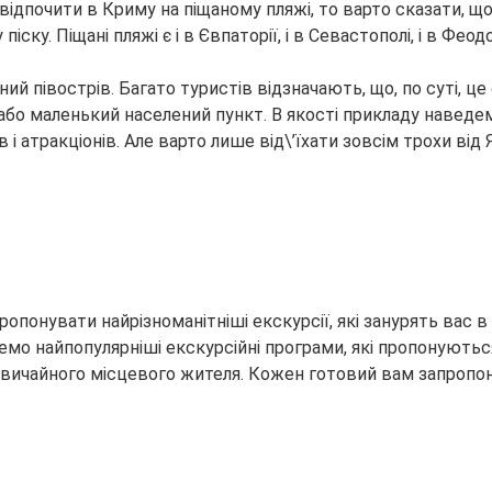
відпочити в Криму на піщаному пляжі, то варто сказати, що
ку. Піщані пляжі є і в Євпаторії, і в Севастополі, і в Феод
й півострів. Багато туристів відзначають, що, по суті, це
, або маленький населений пункт. В якості прикладу наведе
 і атракціонів. Але варто лише від\’їхати зовсім трохи від
опонувати найрізноманітніші екскурсії, які занурять вас 
мо найпопулярніші екскурсійні програми, які пропонуютьс
і звичайного місцевого жителя. Кожен готовий вам запропо