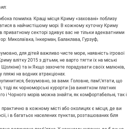
ил:
либока помилка. Кращі місця Криму «заховані» поблизу
патися в найчистішому морі. В кожному куточку Криму
в приватному секторі здивує вас не тільки адекватними
ор: Миколаївка, Інкерман, Балаклава, Гурзуф,
умовно, для дітей важливо чисте море, наявність ігрової
иму влітку 2015 з дітьми, не варто тягти їх на міські
а Щолкіне) та ін Якщо захочете порадувати своїх малюків,
 пляжі на водних атракціонах.
упинитися, безумовно, за вами. Головне, пам\’ятати, що
і, тоді як чорноморські курорти (за винятком платних
го і Чорного морів можна знайти, як комфортабельні, так і
 практично в кожному місті або околицях є місця, де ви
осії, і в багатьох населених пунктах, розташованих біля