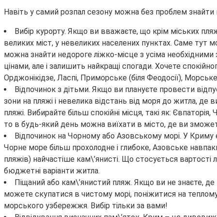
Навіть у самий розпал сезону можна без проблем знайти н
Вибір курорту. Якщо ви вважаєте, що крім міських пляж
великих міст, у невеликих населених пунктах. Саме тут 
можна знайти недороге ліжко-місце з усіма необхідними
цінами, але і залишить найкращі спогади. Хочете спокійн
Орджонікідзе, Ласпі, Приморське (біля Феодосії), Морське
Відпочинок з дітьми. Якщо ви плануєте провести відпу
зони на пляжі і невелика відстань від моря до житла, де в
пляжі. Вибирайте більш спокійні місця, такі як: Євпаторі
то в будь-який день можна виїхати в місто, де ви зможет
Відпочинок на Чорному або Азовському морі. У Криму є 
Чорне море більш прохолодне і глибоке, Азовське навпаки
пляжів) найчастіше кам\’янисті. Що стосується вартості л
бюджетні варіанти житла.
Піщаний або кам\’янистий пляж. Якщо ви не знаєте, де 
можете скупатися в чистому морі, поніжитися на теплому піс
морського узбережжя. Вибір тільки за вами!