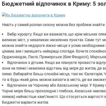
Бюджетний відпочинок в Криму: 5 зо
Навіть у самий розпал сезону можна без проблем знайти н
Вибір курорту. Якщо ви вважаєте, що крім міських пляж
великих міст, у невеликих населених пунктах. Саме тут 
можна знайти недороге ліжко-місце з усіма необхідними
цінами, але і залишить найкращі спогади. Хочете спокійн
Орджонікідзе, Ласпі, Приморське (біля Феодосії), Морське
Відпочинок з дітьми. Якщо ви плануєте провести відпу
зони на пляжі і невелика відстань від моря до житла, де в
пляжі. Вибирайте більш спокійні місця, такі як: Євпаторі
то в будь-який день можна виїхати в місто, де ви зможет
Відпочинок на Чорному або Азовському морі. У Криму є 
Чорне море більш прохолодне і глибоке, Азовське навпаки
пляжів) найчастіше кам\’янисті. Що стосується вартості л
бюджетні варіанти житла.