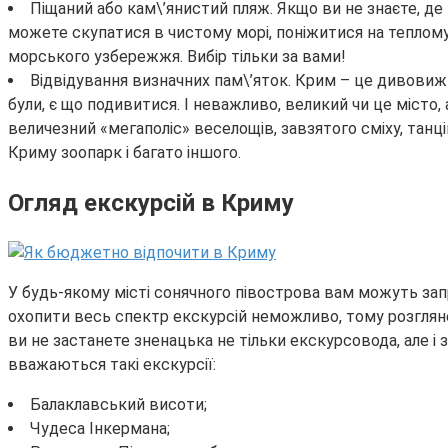
Піщаний або кам\’янистий пляж. Якщо ви не знаєте, де 
можете скупатися в чистому морі, поніжитися на теплому піс
морського узбережжя. Вибір тільки за вами!
Відвідування визначних пам\’яток. Крим – це дивовижни
були, є що подивитися. І неважливо, великий чи це місто
величезний «мегаполіс» веселощів, завзятого сміху, танців
Криму зоопарк і багато іншого.
Огляд екскурсій в Криму
У будь-якому місті сонячного півострова вам можуть запр
охопити весь спектр екскурсій неможливо, тому розгляне
ви не застанете зненацька не тільки екскурсовода, але 
вважаються такі екскурсії:
Балаклавський висоти;
Чудеса Інкермана;