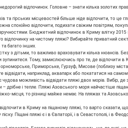
едорогий відпочинок. Головне – знати кілька золотих прав
ів та гірських місцевостей більше ніде відпочити, то це г
можна спокійно відпочити, подихати свіжим повітрям, поку
 зручностями. Бюджетний відпочинок в Криму влітку 2015 
ого відпочинку на чистому пляжі? Вибирайте приватний сект
 та багато інших.
стку з дітьми, то важливо враховувати кілька нюансів. Без
и зупинитеся. Тому, замислюючись про те, де відпочити в Кр
я, Чорноморське, Приморське, Гурзуф, Мисове (поблизу міст
е відвідати, наприклад, аквапарк або покататися на самому
чудова можливість відвідати пляжі двох морів. Вибір, де з
 – дрібне і тепле. Пляжі Азовського моря найчастіше піщан
іжко-місця, то різниці майже немає. На пляжах та Азовсько
відпочити в Криму на піщаному пляжі, то варто сказати, що
ку. Піщані пляжі є і в Євпаторії, і в Севастополі, і в Феод