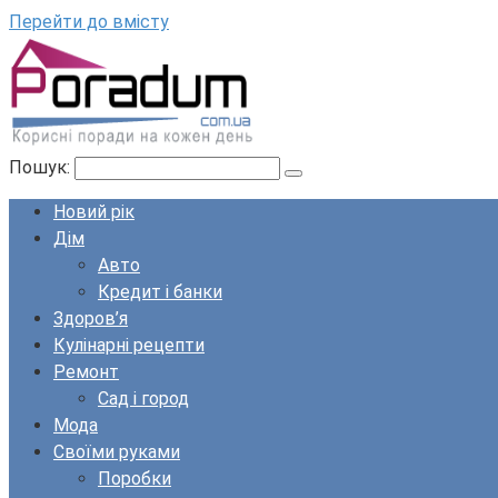
Перейти до вмісту
Пошук:
Новий рік
Дім
Авто
Кредит і банки
Здоров’я
Кулінарні рецепти
Ремонт
Сад і город
Мода
Своїми руками
Поробки