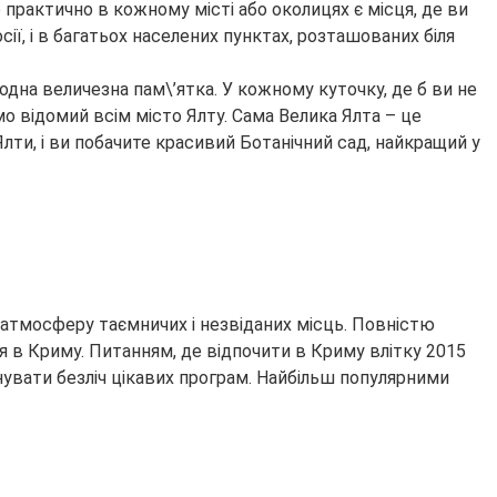
 практично в кожному місті або околицях є місця, де ви
осії, і в багатьох населених пунктах, розташованих біля
 одна величезна пам\’ятка. У кожному куточку, де б ви не
мо відомий всім місто Ялту. Сама Велика Ялта – це
 Ялти, і ви побачите красивий Ботанічний сад, найкращий у
в атмосферу таємничих і незвіданих місць. Повністю
я в Криму. Питанням, де відпочити в Криму влітку 2015
нувати безліч цікавих програм. Найбільш популярними