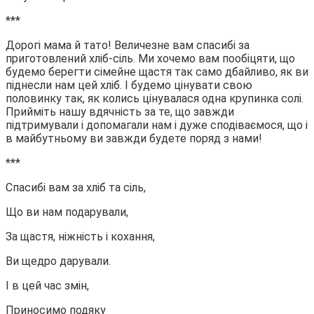
***
Дорогі мама й тато! Величезне вам спасибі за
приготовлений хліб-сіль. Ми хочемо вам пообіцяти, що
будемо берегти сімейне щастя так само дбайливо, як ви
піднесли нам цей хліб. І будемо цінувати свою
половинку так, як колись цінувалася одна крупинка солі.
Прийміть нашу вдячність за те, що завжди
підтримували і допомагали нам і дуже сподіваємося, що і
в майбутньому ви завжди будете поряд з нами!
***
Спасибі вам за хліб та сіль,
Що ви нам подарували,
За щастя, ніжність і кохання,
Ви щедро дарували.
І в цей час змін,
Приносимо подяку