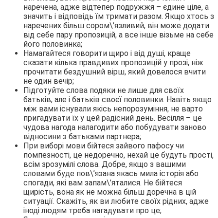
наречена, адже відтепер подружжя – єдине ціле, а
значить і відповідь їм тримати разом. Якщо хтось з
наречених більш сором\’язливий, він може додати
від себе пару пропозицій, а все інше візьме на себе
його половинка;
Намагайтеся говорити щиро і від душі, краще
сказати кілька правдивих пропозицій у прозі, ніж
прочитати бездушний вірш, який довелося вчити
не один вечір;
Підготуйте слова подяки не лише для своїх
батьків, але і батьків своєї половинки. Навіть якщо
між вами існували якісь непорозуміння, не варто
пригадувати їх у цей радісний день. Весілля – це
чудова нагода налагодити або побудувати заново
відносини з батьками партнера;
При виборі мови бійтеся зайвого пафосу чи
помпезності, це недоречно, нехай це будуть прості,
всім зрозумілі слова. Добре, якщо з вашими
словами буде пов\’язана якась мила історія або
спогади, які вам запам\’яталися. Не бійтеся
щирість, вона як не можна більш доречна в цій
ситуації. Скажіть, як ви любите своїх рідних, адже
іноді людям треба нагадувати про це;