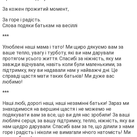
За кожен прожитий момент,
За горе і радість.
Слова подяки батькам на весіллі
***
Улюблені наші мама і тато! Ми щиро дякуємо вам за
ваше тепло, увагу і турботу, які ви нам дарували
протягом усього життя. Спасибі за ніжність, яку ми
завжди відчували, навіть коли були маленькими, за
підтримку, яку ви надавали нам у найважчі дні. Це
справді щастя мати таких батьків! Ми дуже вас
любимо!
***
Наші любі, дорогі наші, наші незамінні батьки! Зараз ми
знаходимося на вершині щастя і не можемо не
подякувати вам за все, що ви для нас зробили! За ваші
люблячі серця, за вашу підтримку, тепло, ніжність, яку ви
нам щедро дарували. Спасибі вам за те, що ділили з нами
горе і радість і ніколи не вимагали нічого натомість! Ми