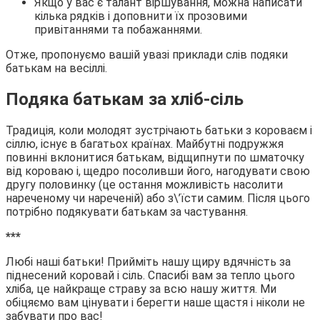
Якщо у вас є талант віршування, можна написати
кілька рядків і доповнити їх прозовими
привітаннями та побажаннями.
Отже, пропонуємо вашій увазі приклади слів подяки
батькам на весіллі.
Подяка батькам за хліб-сіль
Традиція, коли молодят зустрічають батьки з короваєм і
сіллю, існує в багатьох країнах. Майбутні подружжя
повинні вклонитися батькам, відщипнути по шматочку
від короваю і, щедро посоливши його, нагодувати свою
другу половинку (це остання можливість насолити
нареченому чи нареченій) або з\’їсти самим. Після цього
потрібно подякувати батькам за частування.
***
Любі наші батьки! Прийміть нашу щиру вдячність за
піднесений коровай і сіль. Спасибі вам за тепло цього
хліба, це найкраще страву за всю нашу життя. Ми
обіцяємо вам цінувати і берегти наше щастя і ніколи не
забувати про вас!