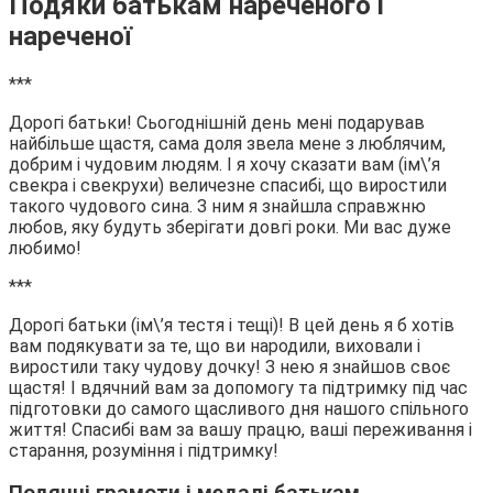
Подяки батькам нареченого і
нареченої
***
Дорогі батьки! Сьогоднішній день мені подарував
найбільше щастя, сама доля звела мене з люблячим,
добрим і чудовим людям. І я хочу сказати вам (ім\’я
свекра і свекрухи) величезне спасибі, що виростили
такого чудового сина. З ним я знайшла справжню
любов, яку будуть зберігати довгі роки. Ми вас дуже
любимо!
***
Дорогі батьки (ім\’я тестя і тещі)! В цей день я б хотів
вам подякувати за те, що ви народили, виховали і
виростили таку чудову дочку! З нею я знайшов своє
щастя! І вдячний вам за допомогу та підтримку під час
підготовки до самого щасливого дня нашого спільного
життя! Спасибі вам за вашу працю, ваші переживання і
старання, розуміння і підтримку!