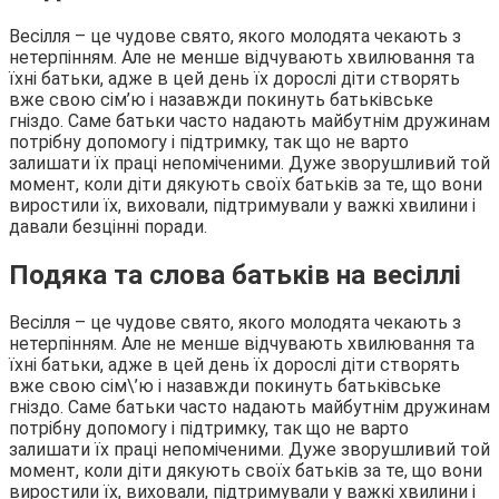
Весілля – це чудове свято, якого молодята чекають з
нетерпінням. Але не менше відчувають хвилювання та
їхні батьки, адже в цей день їх дорослі діти створять
вже свою сім’ю і назавжди покинуть батьківське
гніздо. Саме батьки часто надають майбутнім дружинам
потрібну допомогу і підтримку, так що не варто
залишати їх праці непоміченими. Дуже зворушливий той
момент, коли діти дякують своїх батьків за те, що вони
виростили їх, виховали, підтримували у важкі хвилини і
давали безцінні поради.
Подяка та слова батьків на весіллі
Весілля – це чудове свято, якого молодята чекають з
нетерпінням. Але не менше відчувають хвилювання та
їхні батьки, адже в цей день їх дорослі діти створять
вже свою сім\’ю і назавжди покинуть батьківське
гніздо. Саме батьки часто надають майбутнім дружинам
потрібну допомогу і підтримку, так що не варто
залишати їх праці непоміченими. Дуже зворушливий той
момент, коли діти дякують своїх батьків за те, що вони
виростили їх, виховали, підтримували у важкі хвилини і