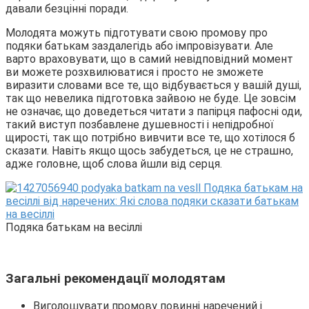
давали безцінні поради.
Молодята можуть підготувати свою промову про
подяки батькам заздалегідь або імпровізувати. Але
варто враховувати, що в самий невідповідний момент
ви можете розхвилюватися і просто не зможете
виразити словами все те, що відбувається у вашій душі,
так що невелика підготовка зайвою не буде. Це зовсім
не означає, що доведеться читати з папірця пафосні оди,
такий виступ позбавлене душевності і непідробної
щирості, так що потрібно вивчити все те, що хотілося б
сказати. Навіть якщо щось забудеться, це не страшно,
адже головне, щоб слова йшли від серця.
Подяка батькам на весіллі
Загальні рекомендації молодятам
Виголошувати промову повинні наречений і