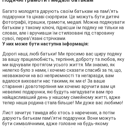
Подячні грамоти і медалі батькам
Багато молодята дарують своїм батькам на пам\’ять
подарунки та цікаві сюрпризи. Це можуть бути дитячі
фотографії, іграшки, грамоти, медалі. Можна подякувати
батькам у такому ключі, піднісши їм подяку не тільки на
словах, але і вручивши їм стилізовані під старовину
сувої, перев\’язані стрічками.
У них може бути наступна інформація:
Дорогі наші, любі батьки! Ми просимо вас щиру подяку
за вашу працелюбність, терпіння, доброту та любов, яку
ми відчували протягом усього життя. Ми знаємо, як
нелегко було з нами, і хочемо сказати спасибі за те, що,
незважаючи на всі неприємності та негаразди, вам
вдалося виховати нас такими, як ми є! За ваше
старання і довготерпіння ми хочемо вручити вам ця
невеликі подарунки, які будуть нагадувати вам про
найщасливіший день у нашому сімейному житті, адже
тепер наша родина стала більше! Ми дуже вас любимо!
Лист зачитує тамада або хтось з наречених, а потім
дарують батькам пам\’ятні подарунки. Вони можуть
бути символічними, адже головне на будь-якому