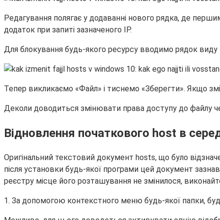
Редагування полягає у додаванні нового рядка, де першим
додаток при запиті зазначеного IP.
Для блокування будь-якого ресурсу вводимо рядок виду «1
Тепер викликаємо «Файл» і тиснемо «Зберегти». Якщо змін
Деколи доводиться змінювати права доступу до файлу чер
Відновлення початкового host в сере
Оригінальний текстовий документ hosts, що було відзнач
після установки будь-якої програми цей документ зазнав з
реєстру місце його розташування не змінилося, виконайте
1. За допомогою контекстного меню будь-якої папки, буд