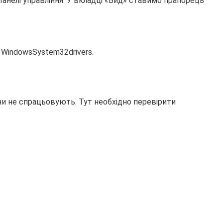
нелі управління. У вкладці «Вид» ставимо прапорець
 WindowsSystem32drivers.
іни не спрацьовують. Тут необхідно перевірити