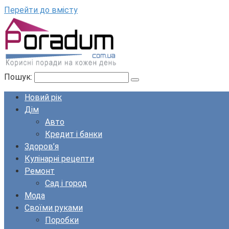
Перейти до вмісту
Пошук:
Новий рік
Дім
Авто
Кредит і банки
Здоров’я
Кулінарні рецепти
Ремонт
Сад і город
Мода
Своїми руками
Поробки