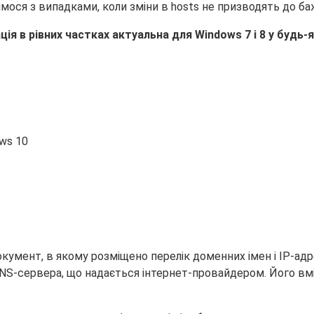
имося з випадками, коли зміни в hosts не призводять до б
я в рівних частках актуальна для Windows 7 і 8 у будь-як
ws 10
мент, в якому розміщено перелік доменних імен і IP-адрес
 DNS-сервера, що надається інтернет-провайдером. Його в