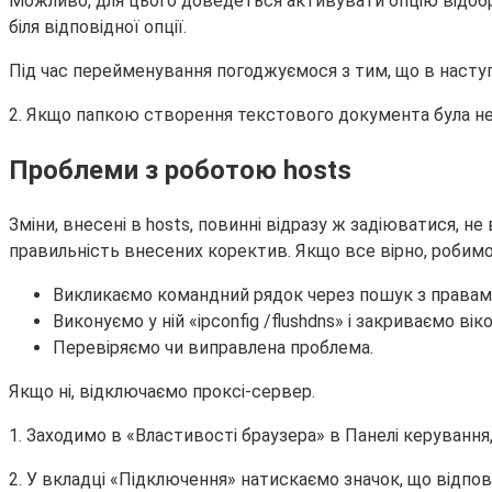
Можливо, для цього доведеться активувати опцію відобр
біля відповідної опції.
Під час перейменування погоджуємося з тим, що в насту
2. Якщо папкою створення текстового документа була не 
Проблеми з роботою hosts
Зміни, внесені в hosts, повинні відразу ж задіюватися,
правильність внесених коректив. Якщо все вірно, робимо
Викликаємо командний рядок через пошук з правами
Виконуємо у ній «ipconfig /flushdns» і закриваємо вік
Перевіряємо чи виправлена проблема.
Якщо ні, відключаємо проксі-сервер.
1. Заходимо в «Властивості браузера» в Панелі керування
2. У вкладці «Підключення» натискаємо значок, що відпов