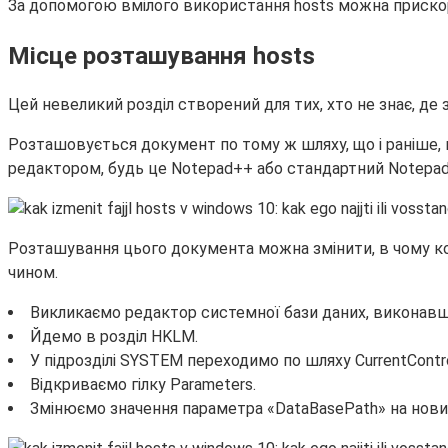
За допомогою вмілого використання hosts можна прискор
Місце розташування hosts
Цей невеликий розділ створений для тих, хто не знає, де 
Розташовується документ по тому ж шляху, що і раніше, 
редактором, будь це Notepad++ або стандартний Notepad,
Розташування цього документа можна змінити, в чому ко
чином.
Викликаємо редактор системної бази даних, виконавши
Йдемо в розділ HKLM.
У підрозділі SYSTEM переходимо по шляху CurrentContro
Відкриваємо гілку Parameters.
Змінюємо значення параметра «DataBasePath» на новий