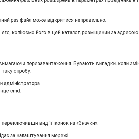
аження файлових розширень в параметрах провідника в Па
пний раз файл може відкритися неправильно.
etc, копіюємо його в цей каталог, розміщений за адресою
 не вимагаючи перезавантаження. Бувають випадки, коли зм
 таку спробу.
 адміністратора.
онце cmd.
, переключивши вид її іконок на «Значки».
ідає за налаштування мережі.