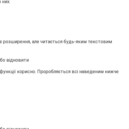
 них.
має розширення, але читається будь-яким текстовим
 функції корисно. Проробляється всі наведеним нижче