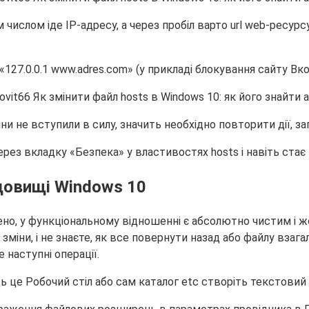
 числом іде IP-адресу, а через пробіл варто url web-ресур
27.0.0.1 www.adres.com» (у прикладі блокування сайту Вко
и не вступили в силу, значить необхідно повторити дії, з
ез вкладку «Безпека» у властивостях hosts і навіть стає
довищі Windows 10
ено, у функціональному відношенні є абсолютно чистим і 
міни, і не знаєте, як все повернути назад або файлу взагал
 наступні операції.
ь це Робочий стіл або сам каталог etc створіть текстовий