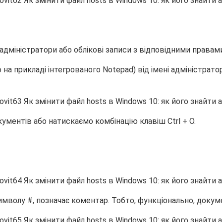
дміністратори або облікові записи з відповідними правами
 на прикладі інтегрованого Notepad) від імені адміністра
ументів або натискаємо комбінацію клавіш Ctrl + O.
мволу #, позначає коментар. Тобто, функціонально, докуме