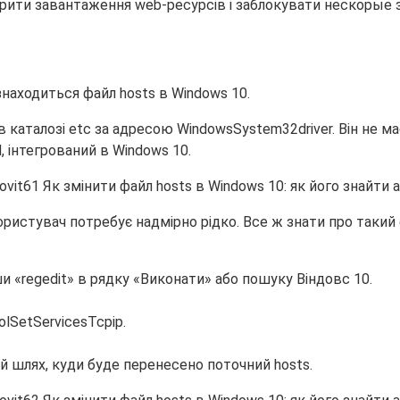
ити завантаження web-ресурсів і заблокувати нескорые з
знаходиться файл hosts в Windows 10.
в каталозі etc за адресою WindowsSystem32driver. Він не 
 інтегрований в Windows 10.
ристувач потребує надмірно рідко. Все ж знати про такий
 «regedit» в рядку «Виконати» або пошуку Віндовс 10.
lSetServicesTcpip.
 шлях, куди буде перенесено поточний hosts.