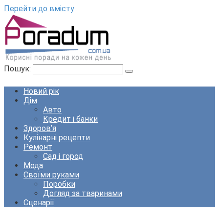
Перейти до вмісту
Пошук:
Новий рік
Дім
Авто
Кредит і банки
Здоров’я
Кулінарні рецепти
Ремонт
Сад і город
Мода
Своїми руками
Поробки
Догляд за тваринами
Сценарії