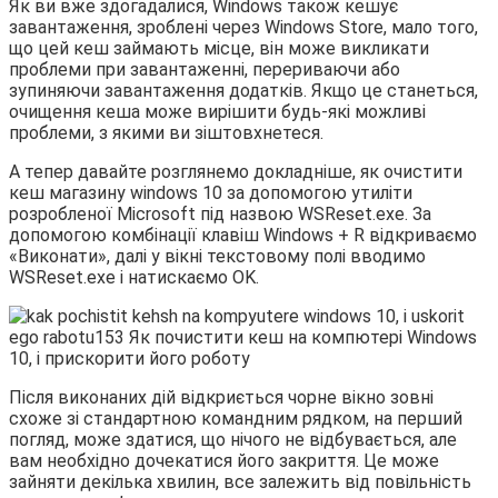
Як ви вже здогадалися, Windows також кешує
завантаження, зроблені через Windows Store, мало того,
що цей кеш займають місце, він може викликати
проблеми при завантаженні, перериваючи або
зупиняючи завантаження додатків. Якщо це станеться,
очищення кеша може вирішити будь-які можливі
проблеми, з якими ви зіштовхнетеся.
А тепер давайте розглянемо докладніше, як очистити
кеш магазину windows 10 за допомогою утиліти
розробленої Microsoft під назвою WSReset.exe. За
допомогою комбінації клавіш Windows + R відкриваємо
«Виконати», далі у вікні текстовому полі вводимо
WSReset.exe і натискаємо OK.
Після виконаних дій відкриється чорне вікно зовні
схоже зі стандартною командним рядком, на перший
погляд, може здатися, що нічого не відбувається, але
вам необхідно дочекатися його закриття. Це може
зайняти декілька хвилин, все залежить від повільність