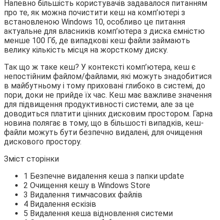
Напевно більшість користувачів задавалося питанням
про те, як можна почистити кеш на комп’ютері з
встановленою Windows 10, особливо це питання
актуальне для власників комп’ютера з диска ємністю
менше 100 Гб, де випадкові кеш файли займають
велику кількість місця на жорсткому
диску.
Так що ж таке кеш? У контексті комп’ютера, кеш є
непостійним файлом/файлами, які можуть знадобитися
в майбутньому і тому приховані глибоко в системі, до
пори, доки не прийде їх час. Кеш має важливе значення
для підвищення продуктивності системи, але за це
доводиться платити цінних дисковим простором. Гарна
новина полягає в тому, що в більшості випадків, кеш-
файли можуть бути безпечно видалені, для очищення
дискового простору.
Зміст сторінки
1 Безпечне видалення кеша з папки update
2 Очищення кешу в Windows Store
3 Видалення тимчасових файлів
4 Видалення ескізів
5 Видалення кеша відновлення системи