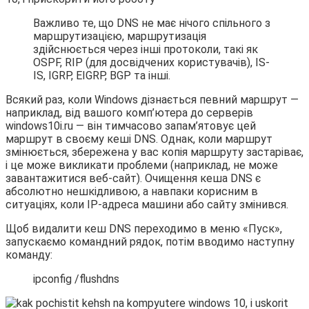
Важливо те, що DNS не має нічого спільного з
маршрутизацією, маршрутизація
здійснюється через інші протоколи, такі як
OSPF, RIP (для досвідчених користувачів), IS-
IS, IGRP, EIGRP, BGP та інші.
Всякий раз, коли Windows дізнається певний маршрут —
наприклад, від вашого комп’ютера до серверів
windows10i.ru — він тимчасово запам’ятовує цей
маршрут в своєму кеші DNS. Однак, коли маршрут
змінюється, збережена у вас копія маршруту застаріває,
і це може викликати проблеми (наприклад, не може
завантажитися веб-сайт). Очищення кеша DNS є
абсолютно нешкідливою, а навпаки корисним в
ситуаціях, коли IP-адреса машини або сайту змінився.
Щоб видалити кеш DNS переходимо в меню «Пуск»,
запускаємо командний рядок, потім вводимо наступну
команду:
ipconfig /flushdns