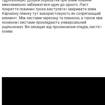
гідроізоляцію. Дошки обрешітки при зламі повинні
максимально наближатися один до одного. Лист
покриття повинен трохи виступати і закривати злам.
Карнизну планку тут використовують як сопрягающий
елемент. Між листами черепиці та планкою, а також між
коником і листами прокладають універсальний
ущільнювач. Він захищає від проникнення опадів, листя і
комах.