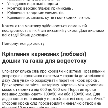
Укладання верхньої ендови.
Монтаж верхніх планок примикань .
Кріплення торцевих елементів.
Кріплення зовнішніх кутів і конькових планок.
Кожен етап монтажу здійснюється саме в тій
послідовності, в якій він вказаний у схемі. Далі вивчимо
всі стадії більш докладно.
Повернутися до змісту
Кріплення карнизних (лобової)
дошки та гаків для водостоку
Спочатку кілька слів про кроквяній системі. Правильний
розрахунок кроквяної системи – гарантія довговічності
даху. Слід уважно розрахувати перетин і крок крокв .
Враховуючи легкість матеріалу, відстань між кроквами
може становити від 600 до 900 мм. Перетин крокв
повинно дорівнювати 100×50 мм або 150×50 мм. Для
додаткової вентиляції у верхній частині покрівлі з бічної
сторони крокв слід просвердлити невеликі отвори на
відстані 30 см один від одного.