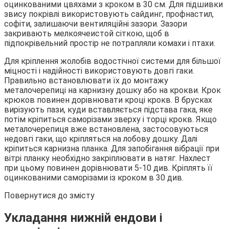
оцинкованими цвяхами з кроком в 30 см. Для підшивки
звису покрівлі використовують сайдинг, профнастил,
софіти, залишаючи вентиляційні зазори. Зазори
закривають мелкоячеистой сіткою, щоб в
підпокрівельний простір не потрапляли комахи і птахи.
Для кріплення жолобів водостічної системи для більшої
міцності і надійності використовують довгі гаки.
Правильно встановлювати їх до монтажу
металочерепиці на карнизну дошку або на крокви. Крок
крюков повинен дорівнювати кроці крокв. В брусках
вирізують пази, куди вставляється підстава гака, яке
потім кріпиться саморізами зверху і торці крокв. Якщо
металочерепиця вже встановлена, застосовуються
недовгі гаки, що кріпляться на лобову дошку. Далі
кріпиться карнизна планка. Для запобігання вібрації при
вітрі планку необхідно закріплювати в натяг. Нахлест
при цьому повинен дорівнювати 5-10 див. Кріплять її
оцинкованими саморізами із кроком в 30 див.
Повернутися до змісту
Укладання нижній ендови і