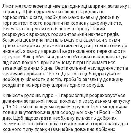
Лист металочерепиці має дві одиниці ширини: загальну і
корисну. Щоб підрахувати кількість рядків по
горизонталі ската, необхідно максимальну довжину
горизонталі ската поділити на корисну ширину листа.
Результат округлити в більшу сторону. Такий
розрахунок враховує горизонтальний нахлест рядів.
Загальна довжина листів в ряду складається з суми
трьох складових: довжини ската від верхньої точки до
нижньої, з звису карниза і вертикального перехльости
аркушів. Звіс робиться для запобігання попадання води
під лист покрівлі при сильному вітрі і приймається
зазвичай рівним 5 див. Вертикальний накладання листів
зазвичай дорівнює 15 см. Для того щоб підрахувати
необхідну кількість листів, треба їх загальну довжину
розділити на корисну ширину одного аркуша.
Кількість рулонів гідро – і пароізоляція розраховується
діленням загальної площі покрівлі з урахуванням напуску
у 15-20 см на площу матеріалу в рулоні. Рекомендована
товщина утеплювача для середньої смуги Росії – 20
див. Щоб підрахувати необхідну кількість добірних
елементів, потрібно скласти довжини сторін скатів для
кожного типу планки (звичайна довжина добірних