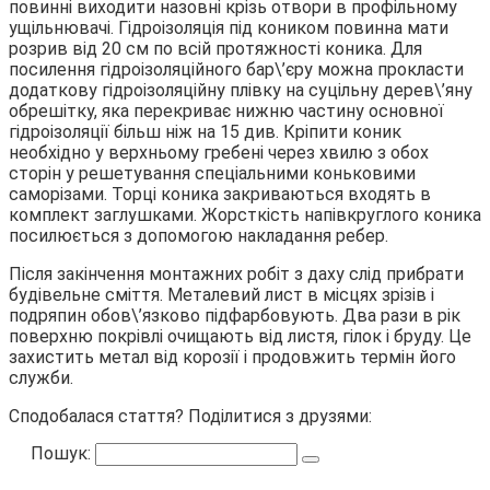
повинні виходити назовні крізь отвори в профільному
ущільнювачі. Гідроізоляція під коником повинна мати
розрив від 20 см по всій протяжності коника. Для
посилення гідроізоляційного бар\’єру можна прокласти
додаткову гідроізоляційну плівку на суцільну дерев\’яну
обрешітку, яка перекриває нижню частину основної
гідроізоляції більш ніж на 15 див. Кріпити коник
необхідно у верхньому гребені через хвилю з обох
сторін у решетування спеціальними коньковими
саморізами. Торці коника закриваються входять в
комплект заглушками. Жорсткість напівкруглого коника
посилюється з допомогою накладання ребер.
Після закінчення монтажних робіт з даху слід прибрати
будівельне сміття. Металевий лист в місцях зрізів і
подряпин обов\’язково підфарбовують. Два рази в рік
поверхню покрівлі очищають від листя, гілок і бруду. Це
захистить метал від корозії і продовжить термін його
служби.
Сподобалася стаття? Поділитися з друзями:
Пошук: