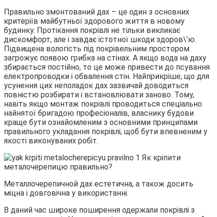
Правильно змонтований дах – це один з основних
критеріїв майбутньої здорового життя в новому
будинку. Протікання покрівлі не тільки викликає
дискомфорт, але і завдає істотної шкоди здоров\’ю.
Підвищена вологість під покрівельним простором
загрожує появою грибка на стінах. А якщо вода на даху
збирається постійно, то це може привести до псування
електропроводки і обвалення стін. Найприкріше, що для
усунення цих неполадок дах зазвичай доводиться
повністю розбирати і встановлювати заново. Тому,
навіть якщо монтаж покрівлі проводиться спеціально
найнятої бригадою професіоналів, власнику будови
краще бути ознайомленим з основними принципами
правильного укладання покрівлі, щоб бути впевненим у
якості виконуваних робіт.
Металлочерепичной дах естетична, а також досить
міцна і довговічна у використанні.
В даний час широке поширення одержали покрівлі з