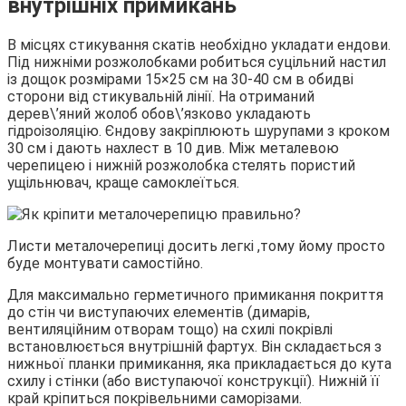
внутрішніх примикань
В місцях стикування скатів необхідно укладати ендови.
Під нижніми розжолобками робиться суцільний настил
із дощок розмірами 15×25 см на 30-40 см в обидві
сторони від стикувальній лінії. На отриманий
дерев\’яний жолоб обов\’язково укладають
гідроізоляцію. Єндову закріплюють шурупами з кроком
30 см і дають нахлест в 10 див. Між металевою
черепицею і нижній розжолобка стелять пористий
ущільнювач, краще самоклеїться.
Листи металочерепиці досить легкі ,тому йому просто
буде монтувати самостійно.
Для максимально герметичного примикання покриття
до стін чи виступаючих елементів (димарів,
вентиляційним отворам тощо) на схилі покрівлі
встановлюється внутрішній фартух. Він складається з
нижньої планки примикання, яка прикладається до кута
схилу і стінки (або виступаючої конструкції). Нижній її
край кріпиться покрівельними саморізами.