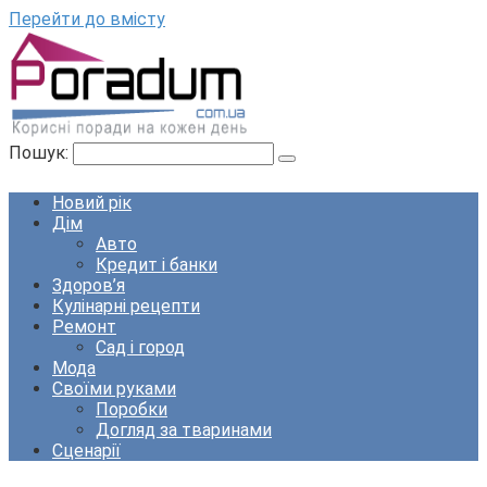
Перейти до вмісту
Пошук:
Новий рік
Дім
Авто
Кредит і банки
Здоров’я
Кулінарні рецепти
Ремонт
Сад і город
Мода
Своїми руками
Поробки
Догляд за тваринами
Сценарії