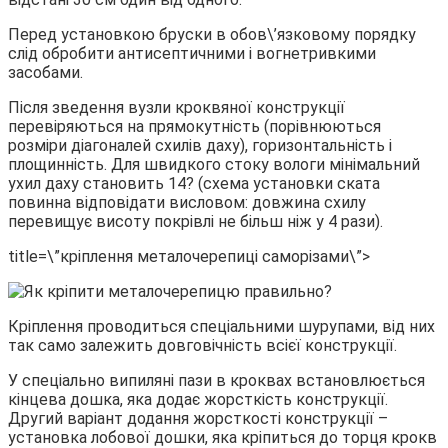
Перед установкою бруски в обов\’язковому порядку
слід обробити антисептичними і вогнетривкими
засобами.
Після зведення вузли кроквяної конструкції
перевіряються на прямокутність (порівнюються
розміри діагоналей схилів даху), горизонтальність і
площинність. Для швидкого стоку вологи мінімальний
ухил даху становить 14? (схема установки ската
повинна відповідати висловом: довжина схилу
перевищує висоту покрівлі не більш ніж у 4 рази).
title=\”кріплення металочерепиці саморізами\”>
Кріплення проводиться спеціальними шурупами, від них
так само залежить довговічність всієї конструкції.
У спеціально випиляні пази в кроквах встановлюється
кінцева дошка, яка додає жорсткість конструкції.
Другий варіант додання жорсткості конструкції –
установка лобової дошки, яка кріпиться до торця крокв