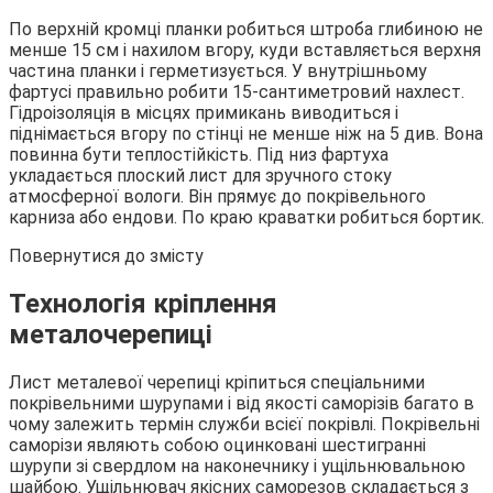
По верхній кромці планки робиться штроба глибиною не
менше 15 см і нахилом вгору, куди вставляється верхня
частина планки і герметизується. У внутрішньому
фартусі правильно робити 15-сантиметровий нахлест.
Гідроізоляція в місцях примикань виводиться і
піднімається вгору по стінці не менше ніж на 5 див. Вона
повинна бути теплостійкість. Під низ фартуха
укладається плоский лист для зручного стоку
атмосферної вологи. Він прямує до покрівельного
карниза або ендови. По краю краватки робиться бортик.
Повернутися до змісту
Технологія кріплення
металочерепиці
Лист металевої черепиці кріпиться спеціальними
покрівельними шурупами і від якості саморізів багато в
чому залежить термін служби всієї покрівлі. Покрівельні
саморізи являють собою оцинковані шестигранні
шурупи зі свердлом на наконечнику і ущільнювальною
шайбою. Ущільнювач якісних саморезов складається з