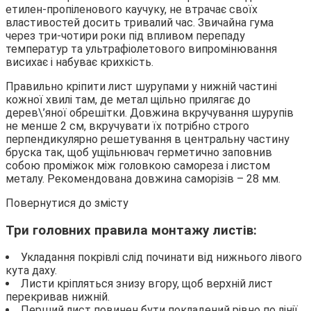
етилен-пропіленового каучуку, не втрачає своїх
властивостей досить тривалий час. Звичайна гума
через три-чотири роки під впливом перепаду
температур та ультрафіолетового випромінювання
висихає і набуває крихкість.
Правильно кріпити лист шурупами у нижній частині
кожної хвилі там, де метал щільно прилягає до
дерев\’яної обрешітки. Довжина вкручування шурупів
не менше 2 см, вкручувати їх потрібно строго
перпендикулярно решетування в центральну частину
бруска так, щоб ущільнювач герметично заповнив
собою проміжок між головкою самореза і листом
металу. Рекомендована довжина саморізів – 28 мм.
Повернутися до змісту
Три головних правила монтажу листів:
Укладання покрівлі слід починати від нижнього лівого
кута даху.
Листи кріпляться знизу вгору, щоб верхній лист
перекривав нижній.
Перший лист повинен бути покладений рівно по лінії