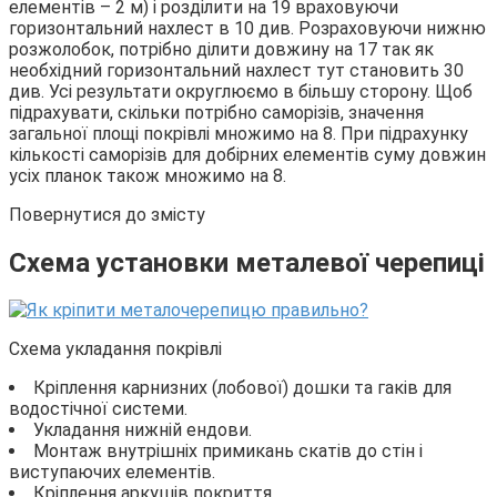
елементів – 2 м) і розділити на 19 враховуючи
горизонтальний нахлест в 10 див. Розраховуючи нижню
розжолобок, потрібно ділити довжину на 17 так як
необхідний горизонтальний нахлест тут становить 30
див. Усі результати округлюємо в більшу сторону. Щоб
підрахувати, скільки потрібно саморізів, значення
загальної площі покрівлі множимо на 8. При підрахунку
кількості саморізів для добірних елементів суму довжин
усіх планок також множимо на 8.
Повернутися до змісту
Схема установки металевої черепиці
Схема укладання покрівлі
Кріплення карнизних (лобової) дошки та гаків для
водостічної системи.
Укладання нижній ендови.
Монтаж внутрішніх примикань скатів до стін і
виступаючих елементів.
Кріплення аркушів покриття.