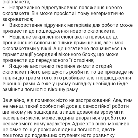
склопакета;
Неправильно відрегульоване положення нового
склопакета. Він може просісти і тому негерметично
закриватися;
Використання підручних матеріалів для роботи може
призвести до пошкодження нового склопакета;
Нещільне закріплення склопакета призведе до
проникнення вологи не тільки приміщення, але і між
склопакетами у вікні. А це негативно позначиться на
герметизації усередині віконного блоку, що може
призвести до передчасного її старіння;
Якщо не вистачило терпіння знімати старий
склопакет і його вирішують розбити, то це призведе не
тільки до травм того, хто розбиває, але і пошкодження
віконної рами. А вже у цьому випадку необхідно буде
замінити повністю віконну раму.
Звичайно, від помилок ніхто не застрахований. Але, тим
не менш, такий особистий досвід самостійної роботи
ще нікому не зашкодив, а лише дозволив зрозуміти,
наскільки якісно може людина впоратися з роботою
незнайомого йому характеру. Адже хто знає, можливо
це саме те, що розкриє людини повністю, дасть
поштовх до подальших ступенях його розвитку.