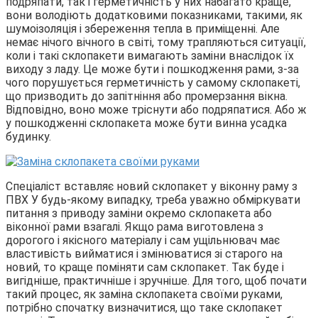
подряпати, так і герметичність у них набагато краще,
вони володіють додатковими показниками, такими, як
шумоізоляція і збереження тепла в приміщенні. Але
немає нічого вічного в світі, тому трапляються ситуації,
коли і такі склопакети вимагають заміни внаслідок їх
виходу з ладу. Це може бути і пошкодження рами, з-за
чого порушується герметичність у самому склопакеті,
що призводить до запітніння або промерзання вікна.
Відповідно, воно може тріснути або подряпатися. Або ж
у пошкодженні склопакета може бути винна усадка
будинку.
Спеціаліст вставляє новий склопакет у віконну раму з
ПВХ У будь-якому випадку, треба уважно обміркувати
питання з приводу заміни окремо склопакета або
віконної рами взагалі. Якщо рама виготовлена з
дорогого і якісного матеріалу і сам ущільнювач має
властивість вийматися і змінюватися зі старого на
новий, то краще поміняти сам склопакет. Так буде і
вигідніше, практичніше і зручніше. Для того, щоб почати
такий процес, як заміна склопакета своїми руками,
потрібно спочатку визначитися, що таке склопакет