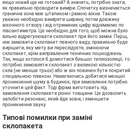
якщо новий ще не готовий? А значить, потрібно знати,
як правильно проводити виміри. Спочатку визначається
гранична зона між штапиком і рамою вікна. Також
уважно необхідно виміряти ширину, потім довжину
віконного отвору і від отриманих цифр віднімаємо по
півсантиметра. Це необхідно для того, щоб можна було
вільно відрегулювати склопакет при його заміні. Перш,
ніж замовити склопакет певного виду, правильно буде
вирішити, яку мету ви переслідуєте, змінюючи
склопакет, крім виправлення технічних пошкоджень.
Так, якщо хотілося б домогтися більшої теплоізоляції, то
потрібно замовляти склопакет з великою кількістю
скла (не менше трьох) або ж він повинен бути покритий
спеціальною плівкою. Намагаючись добитися меншої
проникнення шуму в будинок, при замовленні потрібно
уточнити цей факт. Тоді фірма виготовить під
замовлення склопакети різної товщини. Це дозволить
запобігти резонанс, який йде зовні, і зменшити
проникнення звуку.
Типові помилки при заміні
склопакета