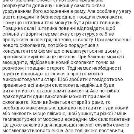
розрахувати довжину і ширину самого скла з
урахуванням його входження в раму. Але особливу увагу
варто приділити безпосередньо товщині склопакета.
Тому що штапики теж можуть бути різної товщини.
Товщина скла і штапика повинні відповідати, щоб
спільно утворити герметичну структуру, яка б не
пропускала ні повітря, ні тепло, ні вологу. При замовленні
нового склопакета, потрібно порадитися з
консультантом фірми, що спеціалізується на цьому, і
правильно вирішити це питання. При бажанні можна і
заощадити, підібравши новий склопакет точно за
розміром і товщині старого. Тоді немає необхідності
шукати відповідні штапики, а просто можна
використовувати старі. Щоб зробити стовідсотково
правильно всі виміри склопакета, надійніше буде
витягти його з старої рами і виміряти. Але потрібно
враховувати один важливий момент при заміні
склопакета. Коли виймається старий з рами, то
необхідно максимально швидко поставити туди новий
або заклеять місце плівкою, щоб уникнути різкої зміни
температурної атмосфери всередині між склопакетами.
Це дуже важливо для подальшої якісної служби самого
металопластикового вікна. Але тоді як же поставити,