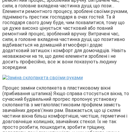
ремонтний процес, зроблений вручну. Витрачені час,
сили, а головне вкладена частинка душі, що пози…
Елементи ремонтного процесу, зроблені своїми руками,
піднімають престиж господаря в очах гостей. Та й
господаря свого дому буде, чим похвалитися, тому що
це дуже високо цінується: частковий або повний
ремонтний процес, зроблений вручну. Витрачені час,
сили, а головне вкладена частинка душі, що позитивно
відбивається на домашній атмосфері і додає
додатковий затишок і комфорт для домочадців. Навіть
незважаючи на те, що деякі елементи зроблені і не
досить професійно, все ж вони показують людину
зсередини.
Процес заміни склопакета в пластиковому вікні
(прибивання штапика) Якщо справа стосується вікна, то
сучасний будівельний прогрес пропонує установку
склопакетів з металопластиковим профілем замість
звичайних дерев\’яних рам. Вважається, що ці скляні
частини вікна більш комфортніше, чистіше, герметичні і
довговічніше колишніх, звичайних стекол. Їх не так
просто розбити, пошкодити, зробити тріщину,