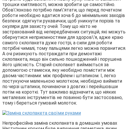
трошки кмітливості, можна зробити це самостійно.
Обов\’язково потрібно пам\’ятати, що перед початком
роботи необхідно вдатися хоча б до мінімальних заходів
безпеки: одягнути рукавички, щоб уникнути порізів та
окуляри для захисту очей. Тому що ніхто не
застрахований від непередбачених ситуацій, які можуть
обернутися неприємностями для здоров\’я, адже краю
самого склопакета дуже гострі, а сили для роботи
потрібні чималі, тому пальцями легко можна поранитися.
А очі ризикують постраждати при демонтажі
склопакета, якщо він сильно пошкоджений і порушена
його цілісність. Старий склопакет виймається за
допомогою стамески, яку необхідно помістити між
двома частинами: між профілем і штапиком. І, легко
постукуючи маленькою молотком, необхідно виймати
по черзі штапики, починаючи з довгих і перейшовши
потім на короткі. Тут важливо відзначити, що ніяких
металевих інструментів не повинно бути застосовано,
тому і береться гумовий молоток.
Непрофесійна заміна склопакета в домашніх умовах
Наступним кроком буде вилучення герметика, яким