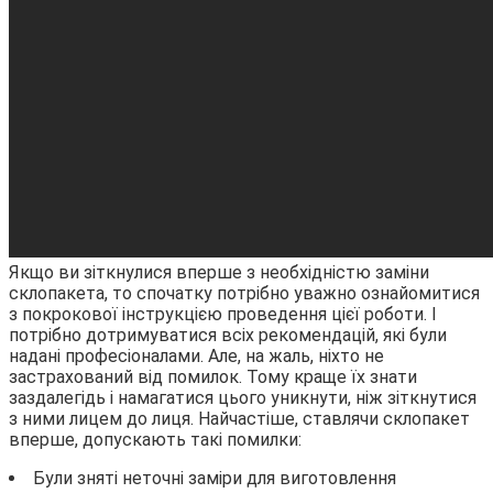
Якщо ви зіткнулися вперше з необхідністю заміни
склопакета, то спочатку потрібно уважно ознайомитися
з покрокової інструкцією проведення цієї роботи. І
потрібно дотримуватися всіх рекомендацій, які були
надані професіоналами. Але, на жаль, ніхто не
застрахований від помилок. Тому краще їх знати
заздалегідь і намагатися цього уникнути, ніж зіткнутися
з ними лицем до лиця. Найчастіше, ставлячи склопакет
вперше, допускають такі помилки:
Були зняті неточні заміри для виготовлення