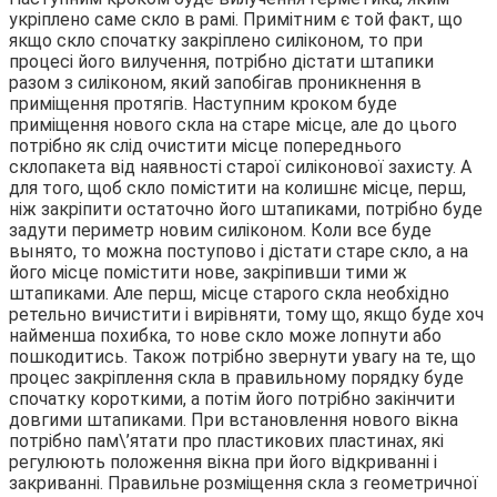
укріплено саме скло в рамі. Примітним є той факт, що
якщо скло спочатку закріплено силіконом, то при
процесі його вилучення, потрібно дістати штапики
разом з силіконом, який запобігав проникнення в
приміщення протягів. Наступним кроком буде
приміщення нового скла на старе місце, але до цього
потрібно як слід очистити місце попереднього
склопакета від наявності старої силіконової захисту. А
для того, щоб скло помістити на колишнє місце, перш,
ніж закріпити остаточно його штапиками, потрібно буде
задути периметр новим силіконом. Коли все буде
вынято, то можна поступово і дістати старе скло, а на
його місце помістити нове, закріпивши тими ж
штапиками. Але перш, місце старого скла необхідно
ретельно вичистити і вирівняти, тому що, якщо буде хоч
найменша похибка, то нове скло може лопнути або
пошкодитись. Також потрібно звернути увагу на те, що
процес закріплення скла в правильному порядку буде
спочатку короткими, а потім його потрібно закінчити
довгими штапиками. При встановлення нового вікна
потрібно пам\’ятати про пластикових пластинах, які
регулюють положення вікна при його відкриванні і
закриванні. Правильне розміщення скла з геометричної