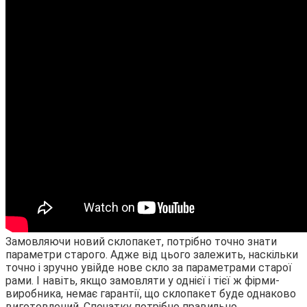
Замовляючи новий склопакет, потрібно точно знати
параметри старого. Адже від цього залежить, наскільки
точно і зручно увійде нове скло за параметрами старої
рами. І навіть, якщо замовляти у однієї і тієї ж фірми-
виробника, немає гарантії, що склопакет буде однаково
виготовлений. Спочатку потрібно правильно