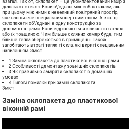
взагалі. Так от, склопакет — це укомплектований набір з
декількох стекол. Вони з\’єднані між собою клеєм, але
при цьому між ними є невеликий повітряний простір,
яке наповнене спеціальним інертним газом. А вже ці
склопакети об\’єднані в одну конструкцію за
допомогою рами. Вони відрізняються кількістю стекол
або їх товщиною. Чим більше скляних камер буде, тим
більше тепла збережеться в приміщенні. Також
запобігають втраті тепла ті скла, які вкриті спеціальним
напиленням. Зміст
1 Заміна склопакета до пластикової віконної рами
2 Особливості демонтажу зовнішніх склопакетів
3 Як правильно заміряти склопакет в домашніх
умовах
4 Типові помилки при заміні склопакета
Зміст
Заміна склопакета до пластикової
віконній рамі