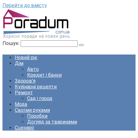
Перейти до вмісту
Пошук:
Новий рік
Дім
Авто
Кредит і банки
Здоров’я
Кулінарні рецепти
Ремонт
Сад і город
Мода
Своїми руками
Поробки
Догляд за тваринами
Сценарії