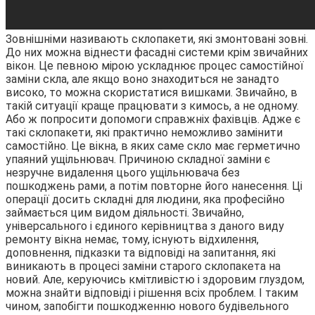
Зовнішніми називають склопакети, які змонтовані зовні.
До них можна віднести фасадні системи крім звичайних
вікон. Це певною мірою ускладнює процес самостійної
заміни скла, але якщо воно знаходиться не занадто
високо, то можна скористатися вишками. Звичайно, в
такій ситуації краще працювати з кимось, а не одному.
Або ж попросити допомоги справжніх фахівців. Адже є
такі склопакети, які практично неможливо замінити
самостійно. Це вікна, в яких саме скло має герметично
упаяний ущільнювач. Причиною складної заміни є
незручне видалення цього ущільнювача без
пошкоджень рами, а потім повторне його нанесення. Ці
операції досить складні для людини, яка професійно
займається цим видом діяльності. Звичайно,
універсального і єдиного керівництва з даного виду
ремонту вікна немає, тому, існують відхилення,
доповнення, підказки та відповіді на запитання, які
виникають в процесі заміни старого склопакета на
новий. Але, керуючись кмітливістю і здоровим глуздом,
можна знайти відповіді і рішення всіх проблем. І таким
чином, запобігти пошкодженню нового будівельного