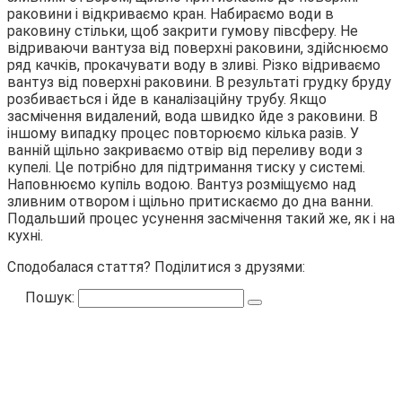
раковини і відкриваємо кран. Набираємо води в
раковину стільки, щоб закрити гумову півсферу. Не
відриваючи вантуза від поверхні раковини, здійснюємо
ряд качків, прокачувати воду в зливі. Різко відриваємо
вантуз від поверхні раковини. В результаті грудку бруду
розбивається і йде в каналізаційну трубу. Якщо
засмічення видалений, вода швидко йде з раковини. В
іншому випадку процес повторюємо кілька разів. У
ванній щільно закриваємо отвір від переливу води з
купелі. Це потрібно для підтримання тиску у системі.
Наповнюємо купіль водою. Вантуз розміщуємо над
зливним отвором і щільно притискаємо до дна ванни.
Подальший процес усунення засмічення такий же, як і на
кухні.
Сподобалася стаття? Поділитися з друзями:
Пошук: