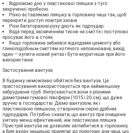
Відрізаємо дно у пластикової пляшки з туго
закрученої пробкою.
Різко вставляємо пляшку в горловину чаші так, щоб
перекрити доступ повітря ззовні.
Різкі багаторазові руху діють як гідроудар.
Вода перед засміченням тисне на сміття і поступово
просуває його в стояк.
Якщо горловина забилася відходами цементу або
глиноподобным сміттям котячого наповнювача, вихід
один — купити новий унітаз і бути акуратніше при його
використанні.
Застосування вантуза
В будинку неможливо обійтися без вантуза. Це
пристосування використовується при найменшому
забрудненні труб. Випускаються вони з різними
діаметрами гумової півсфери (1015 і 20 см), що дуже
зручно в господарстві. Діємо вантузом, як і
пластиковою пляшкою, створюючи серію дрібних
гідроударів. Потрібно сказати, що вантуз при очищенні
унітазу менш ефективний, ніж пластикова пляшка.
Пристрій вантуза не дозволяє заглибитися в горловину,
а біля входу нещільно прилягає до пологому дна чаші, що