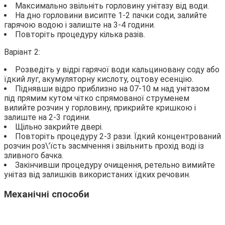
Максимально звільніть горловину унітазу від води.
На дно горловини висипте 1-2 пачки соди, залийте
гарячою водою і залиште на 3-4 години.
Повторіть процедуру кілька разів.
Варіант 2:
Розведіть у відрі гарячої води кальциновану соду або
їдкий луг, акумуляторну кислоту, оцтову есенцію.
Піднявши відро приблизно на 07-10 м над унітазом
під прямим кутом чітко спрямованої струменем
вилийте розчин у горловину, прикрийте кришкою і
залиште на 2-3 години.
Щільно закрийте двері.
Повторіть процедуру 2-3 рази. Їдкий концентрований
розчин роз\’їсть засмічення і звільнить прохід воді із
зливного бачка.
Закінчивши процедуру очищення, ретельно вимийте
унітаз від залишків використаних їдких речовин.
Механічні способи