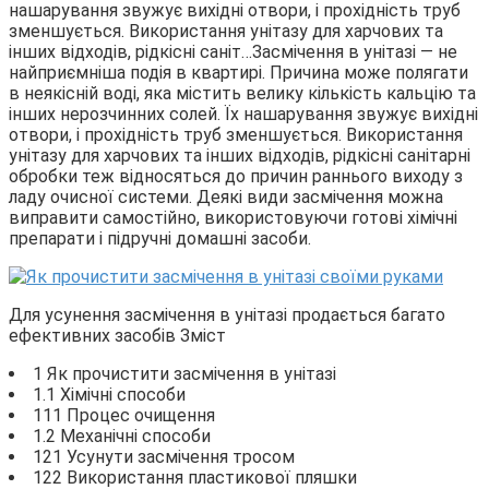
нашарування звужує вихідні отвори, і прохідність труб
зменшується. Використання унітазу для харчових та
інших відходів, рідкісні саніт…
Засмічення в унітазі — не
найприємніша подія в квартирі. Причина може полягати
в неякісній воді, яка містить велику кількість кальцію та
інших нерозчинних солей. Їх нашарування звужує вихідні
отвори, і прохідність труб зменшується. Використання
унітазу для харчових та інших відходів, рідкісні санітарні
обробки теж відносяться до причин раннього виходу з
ладу очисної системи. Деякі види засмічення можна
виправити самостійно, використовуючи готові хімічні
препарати і підручні домашні засоби.
Для усунення засмічення в унітазі продається багато
ефективних засобів Зміст
1 Як прочистити засмічення в унітазі
1.1 Хімічні способи
111 Процес очищення
1.2 Механічні способи
121 Усунути засмічення тросом
122 Використання пластикової пляшки