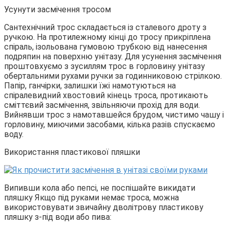
Усунути засмічення тросом
Сантехнічний трос складається із сталевого дроту з
ручкою. На протилежному кінці до тросу прикріплена
спіраль, ізольована гумовою трубкою від нанесення
подряпин на поверхню унітазу. Для усунення засмічення
проштовхуємо з зусиллям трос в горловину унітазу
обертальними рухами ручки за годинниковою стрілкою.
Папір, ганчірки, залишки їжі намотуються на
спіралевидний хвостовий кінець троса, протикають
сміттєвий засмічення, звільняючи прохід для води.
Вийнявши трос з намотавшейся брудом, чистимо чашу і
горловину, миючими засобами, кілька разів спускаємо
воду.
Використання пластикової пляшки
Випивши кола або пепсі, не поспішайте викидати
пляшку Якщо під руками немає троса, можна
використовувати звичайну дволітрову пластикову
пляшку з-під води або пива: