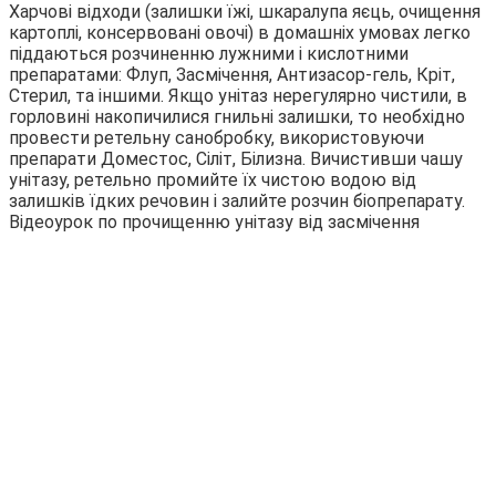
Харчові відходи (залишки їжі, шкаралупа яєць, очищення
картоплі, консервовані овочі) в домашніх умовах легко
піддаються розчиненню лужними і кислотними
препаратами: Флуп, Засмічення, Антизасор-гель, Кріт,
Стерил, та іншими. Якщо унітаз нерегулярно чистили, в
горловині накопичилися гнильні залишки, то необхідно
провести ретельну санобробку, використовуючи
препарати Доместос, Сіліт, Білизна. Вичистивши чашу
унітазу, ретельно промийте їх чистою водою від
залишків їдких речовин і залийте розчин біопрепарату.
Відеоурок по прочищенню унітазу від засмічення