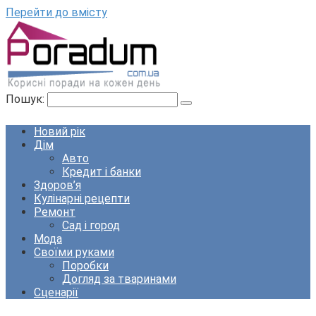
Перейти до вмісту
Пошук:
Новий рік
Дім
Авто
Кредит і банки
Здоров’я
Кулінарні рецепти
Ремонт
Сад і город
Мода
Своїми руками
Поробки
Догляд за тваринами
Сценарії