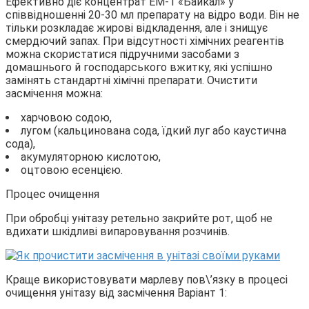
Ефективно діє концентрат ЕМ-1 «Байкал» у
співвідношенні 20-30 мл препарату на відро води. Він не
тільки розкладає жирові відкладення, але і знищує
смердючий запах. При відсутності хімічних реагентів
можна скористатися підручними засобами з
домашнього й господарського вжитку, які успішно
замінять стандартні хімічні препарати. Очистити
засмічення можна:
харчовою содою,
лугом (кальцинована сода, їдкий луг або каустична
сода),
акумуляторною кислотою,
оцтовою есенцією.
Процес очищення
При обробці унітазу ретельно закрийте рот, щоб не
вдихати шкідливі випаровування розчинів.
Краще використовувати марлеву пов\’язку в процесі
очищення унітазу від засмічення Варіант 1: