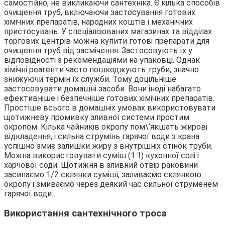
самостійно, не викликаючи сантехніка. Є кілька способів
очищення труб, включаючи застосування готових
хімічних препаратів, народних коштів і механічних
пристосувань. У спеціалізованих магазинах та відділах
торгових центрів можна купити готові препарати для
очищення труб від засмічення. Застосовують їх у
відповідності з рекомендаціями на упаковці. Однак
хімічні реагенти часто пошкоджують труби, значно
знижуючи термін їх служби. Тому доцільніше
застосовувати домашні засоби. Вони іноді набагато
ефективніше і безпечніше готових хімічних препаратів.
Простіше всього в домашніх умовах використовувати
щотижневу промивку зливної системи простим
окропом. Кілька чайників окропу пом\’якшать жирові
відкладення, і сильна струмінь гарячої води з крана
успішно змиє залишки жиру з внутрішніх стінок труби.
Можна використовувати суміш (1:1) кухонної солі і
харчової соди. Щотижня в зливний отвір раковини
засипаємо 1/2 склянки суміші, заливаємо склянкою
окропу і змиваємо через деякий час сильної струменем
гарячої води.
Використання сантехнічного троса