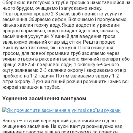
Обережно витягуємо з труби тросик з намотавшейся на
нього брудом, очищаємо і запускаємо знову.
Повторюємо процес 2-3 рази, щоб повністю усунути
засмічення. Збираємо сифон. Включаємо і пропускаємо
кілька хвилин гарячу воду. Якщо водостік у раковині
працює нормально, вода швидко йде з неї, значить,
засмічення усунутий. У ванній для введення троса
звільняємо зливний отвір від сітки. Решта процес
виконуємо так само, як і на кухні. Після очищення
тросом, для повної промивки труб засипаємо через
зливні отвори в раковині і ванною хімічний препарат або
краще 200-250 г харчової соди, 1 склянку 6-9%-ного
оцту, заливаємо 2-3 склянки окропу і закриваємо отвір
пробкою на 1-2 години. Потім заливаємо зверху 1-2
літра окропу. Лужний пінний розчин розчинить і змиє всі
жирові залишки в трубах.
Усунення засмічення вантузом
Вантуз — старий перевірений дідівський метод по
очищенню засмічень На кухні вантуз розміщуємо над
зливним отвором, щільно притискаємо до поверхні