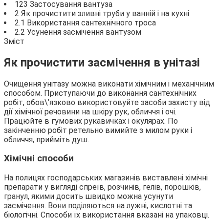
123 Застосування вантуза
2 Як прочистити зливні труби у ванній і на кухні
2.1 Використання сантехнічного троса
2.2 Усунення засмічення вантузом
Зміст
Як прочистити засмічення в унітазі
Очищення унітазу можна виконати хімічним і механічним
способом. Приступаючи до виконання сантехнічних
робіт, обов\’язково використовуйте засоби захисту від
дії хімічної речовини на шкіру рук, обличчя і очі.
Працюйте в гумових рукавичках і окулярах. По
закінченню робіт ретельно вимийте з милом руки і
обличчя, прийміть душ.
Хімічні способи
На полицях господарських магазинів виставлені хімічні
препарати у вигляді спреїв, розчинів, гелів, порошків,
гранул, якими досить швидко можна усунути
засмічення. Вони поділяються на лужні, кислотні та
біологічні. Способи їх використання вказані на упаковці.