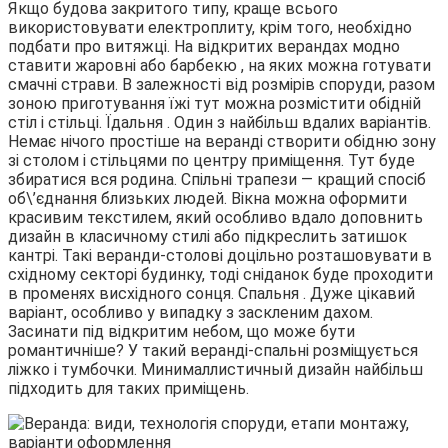
Якщо будова закритого типу, краще всього
використовувати електроплиту, крім того, необхідно
подбати про витяжці. На відкритих верандах модно
ставити жаровні або барбекю , на яких можна готувати
смачні страви. В залежності від розмірів споруди, разом
зоною приготування їжі тут можна розмістити обідній
стіл і стільці. Їдальня . Один з найбільш вдалих варіантів.
Немає нічого простіше на веранді створити обідню зону
зі столом і стільцями по центру приміщення. Тут буде
збиратися вся родина. Спільні трапези — кращий спосіб
об\’єднання близьких людей. Вікна можна оформити
красивим текстилем, який особливо вдало доповнить
дизайн в класичному стилі або підкреслить затишок
кантрі. Такі веранди-столові доцільно розташовувати в
східному секторі будинку, тоді сніданок буде проходити
в променях висхідного сонця. Спальня . Дуже цікавий
варіант, особливо у випадку з заскленим дахом.
Засинати під відкритим небом, що може бути
романтичніше? У такий веранді-спальні розміщується
ліжко і тумбочки. Минималлистичный дизайн найбільш
підходить для таких приміщень.