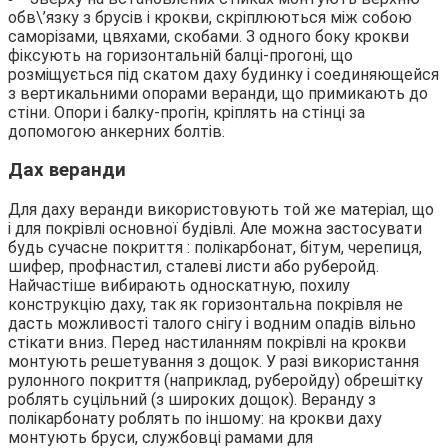
обв\’язку з брусів і крокви, скріплюються між собою
саморізами, цвяхами, скобами. З одного боку крокви
фіксують на горизонтальній балці-прогоні, що
розміщується під скатом даху будинку і соединяющейся
з вертикальними опорами веранди, що примикають до
стіни. Опори і балку-прогін, кріплять на стінці за
допомогою анкерних болтів.
Дах веранди
Для даху веранди використовують той же матеріал, що
і для покрівлі основної будівлі. Але можна застосувати
будь сучасне покриття : полікарбонат, бітум, черепиця,
шифер, профнастил, сталеві листи або руберойд.
Найчастіше вибирають односкатную, похилу
конструкцію даху, так як горизонтальна покрівля не
дасть можливості талого снігу і водним опадів вільно
стікати вниз. Перед настиланням покрівлі на крокви
монтують решетування з дощок. У разі використання
рулонного покриття (наприклад, руберойду) обрешітку
роблять суцільний (з широких дощок). Веранду з
полікарбонату роблять по іншому: на крокви даху
монтують бруси, службовці рамами для