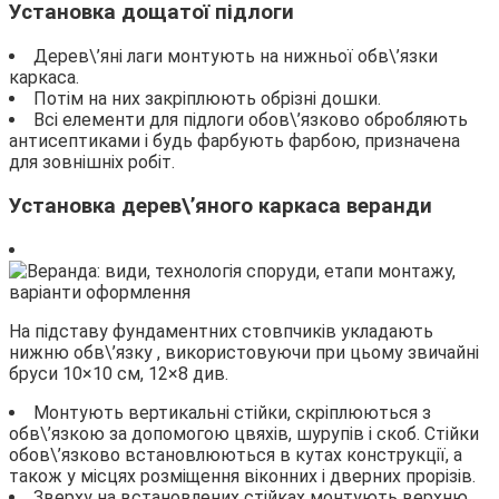
Установка дощатої підлоги
Дерев\’яні лаги монтують на нижньої обв\’язки
каркаса.
Потім на них закріплюють обрізні дошки.
Всі елементи для підлоги обов\’язково обробляють
антисептиками і будь фарбують фарбою, призначена
для зовнішніх робіт.
Установка дерев\’яного каркаса веранди
На підставу фундаментних стовпчиків укладають
нижню обв\’язку , використовуючи при цьому звичайні
бруси 10×10 см, 12×8 див.
Монтують вертикальні стійки, скріплюються з
обв\’язкою за допомогою цвяхів, шурупів і скоб. Стійки
обов\’язково встановлюються в кутах конструкції, а
також у місцях розміщення віконних і дверних прорізів.
Зверху на встановлених стійках монтують верхню