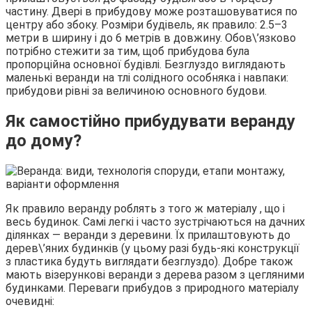
частину. Двері в прибудову може розташовуватися по
центру або збоку. Розміри будівель, як правило: 2.5–3
метри в ширину і до 6 метрів в довжину. Обов\’язково
потрібно стежити за тим, щоб прибудова була
пропорційна основної будівлі. Безглуздо виглядають
маленькі веранди на тлі солідного особняка і навпаки:
прибудови рівні за величиною основного будови.
Як самостійно прибудувати веранду
до дому?
Як правило веранду роблять з того ж матеріалу , що і
весь будинок. Самі легкі і часто зустрічаються на дачних
ділянках — веранди з деревини. Їх прилаштовують до
дерев\’яних будинків (у цьому разі будь-які конструкції
з пластика будуть виглядати безглуздо). Добре також
мають візерункові веранди з дерева разом з цегляними
будинками. Переваги прибудов з природного матеріалу
очевидні: