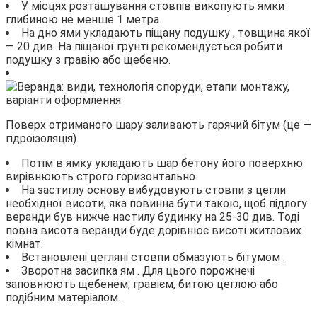
У місцях розташування стовпів викопують ямки
глибиною не менше 1 метра.
На дно ями укладають піщану подушку , товщина якої
— 20 див. На піщаної грунті рекомендується робити
подушку з гравію або щебеню.
Поверх отриманого шару заливають гарячий бітум (це —
гідроізоляція).
Потім в ямку укладають шар бетону його поверхню
вирівнюють строго горизонтально.
На застиглу основу вибудовують стовпи з цегли
необхідної висоти, яка повинна бути такою, щоб підлогу
веранди був нижче настилу будинку на 25-30 див. Тоді
повна висота веранди буде дорівнює висоті житлових
кімнат.
Встановлені цегляні стовпи обмазують бітумом .
Зворотна засипка ям . Для цього порожнечі
заповнюють щебенем, гравієм, битою цеглою або
подібним матеріалом.