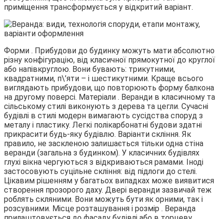
приміщення трансформується у відкритий варіант.
Форми . Прибудови до будинку можуть мати абсолютно
різну конфігурацію, від класичної прямокутної до круглої
або напівкруглою. Вони бувають: трикутними,
квадратними, п\’яти – і шестикутними. Краще всього
виглядають прибудови, що повторюють форму балкона
на другому поверсі. Матеріали . Веранди в класичному та
сільському стилі виконують з дерева та цегли. Сучасні
будівлі в стилі модерн вимагають сусідства споруд з
металу і пластику. Легкі полікарбонатні будови здатні
прикрасити будь-яку будівлю. Варіанти скління. Як
правило, не заскленою залишається тільки одна стіна
веранди (загальна з будинком). У класичних будівлях
глухі вікна чергуються з відкриваються рамами. Іноді
застосовують суцільне скління: від підлоги до стелі.
Цікавим рішенням у багатьох випадках може виявитися
створення прозорого даху. Двері веранди зазвичай теж
роблять скляними. Вони можуть бути як орними, так і
розсувними. Місце розташування і розмір . Веранда
прилаштовується до фасаду будівлі або в торцеву