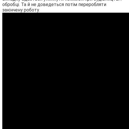
обробці. Та й не доведеться потім переробляти
закінчену роботу.