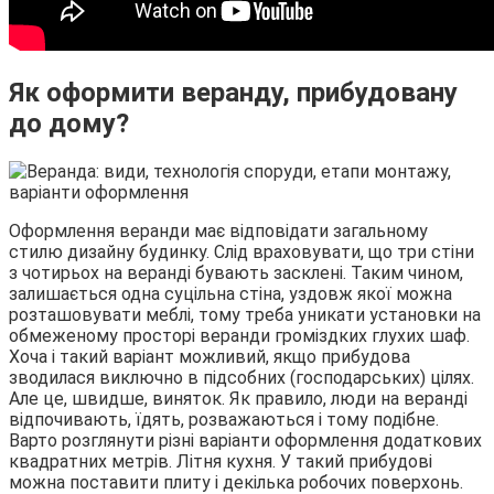
Як оформити веранду, прибудовану
до дому?
Оформлення веранди має відповідати загальному
стилю дизайну будинку. Слід враховувати, що три стіни
з чотирьох на веранді бувають засклені. Таким чином,
залишається одна суцільна стіна, уздовж якої можна
розташовувати меблі, тому треба уникати установки на
обмеженому просторі веранди громіздких глухих шаф.
Хоча і такий варіант можливий, якщо прибудова
зводилася виключно в підсобних (господарських) цілях.
Але це, швидше, виняток. Як правило, люди на веранді
відпочивають, їдять, розважаються і тому подібне.
Варто розглянути різні варіанти оформлення додаткових
квадратних метрів. Літня кухня. У такий прибудові
можна поставити плиту і декілька робочих поверхонь.