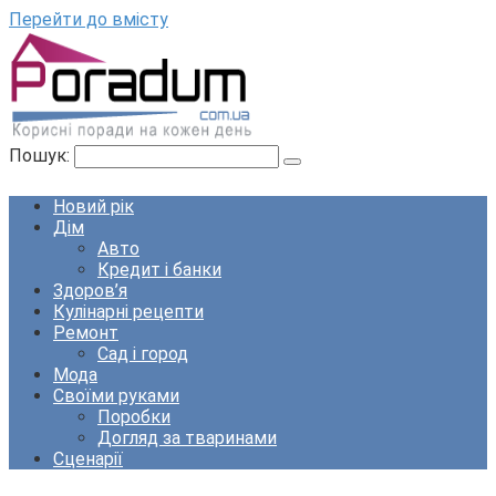
Перейти до вмісту
Пошук:
Новий рік
Дім
Авто
Кредит і банки
Здоров’я
Кулінарні рецепти
Ремонт
Сад і город
Мода
Своїми руками
Поробки
Догляд за тваринами
Сценарії