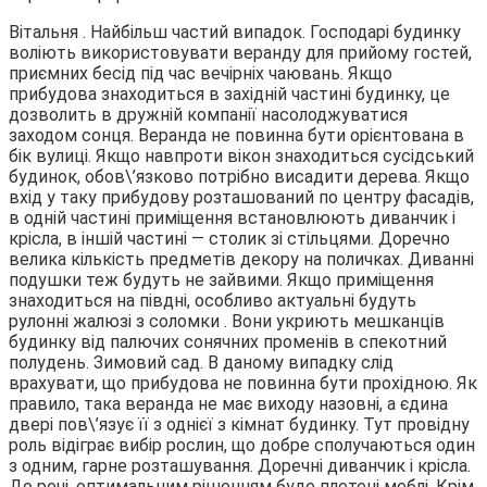
Вітальня . Найбільш частий випадок. Господарі будинку
воліють використовувати веранду для прийому гостей,
приємних бесід під час вечірніх чаювань. Якщо
прибудова знаходиться в західній частині будинку, це
дозволить в дружній компанії насолоджуватися
заходом сонця. Веранда не повинна бути орієнтована в
бік вулиці. Якщо навпроти вікон знаходиться сусідський
будинок, обов\’язково потрібно висадити дерева. Якщо
вхід у таку прибудову розташований по центру фасадів,
в одній частині приміщення встановлюють диванчик і
крісла, в іншій частині — столик зі стільцями. Доречно
велика кількість предметів декору на поличках. Диванні
подушки теж будуть не зайвими. Якщо приміщення
знаходиться на півдні, особливо актуальні будуть
рулонні жалюзі з соломки . Вони укриють мешканців
будинку від палючих сонячних променів в спекотний
полудень. Зимовий сад. В даному випадку слід
врахувати, що прибудова не повинна бути прохідною. Як
правило, така веранда не має виходу назовні, а єдина
двері пов\’язує її з однієї з кімнат будинку. Тут провідну
роль відіграє вибір рослин, що добре сполучаються один
з одним, гарне розташування. Доречні диванчик і крісла.
До речі, оптимальним рішенням буде плетені меблі. Крім