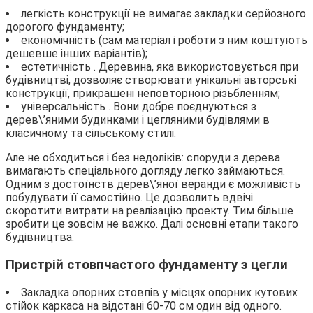
легкість конструкції не вимагає закладки серйозного
дорогого фундаменту;
економічність (сам матеріал і роботи з ним коштують
дешевше інших варіантів);
естетичність . Деревина, яка використовується при
будівництві, дозволяє створювати унікальні авторські
конструкції, прикрашені неповторною різьбленням;
універсальність . Вони добре поєднуються з
дерев\’яними будинками і цегляними будівлями в
класичному та сільському стилі.
Але не обходиться і без недоліків: споруди з дерева
вимагають спеціального догляду легко займаються.
Одним з достоїнств дерев\’яної веранди є можливість
побудувати її самостійно. Це дозволить вдвічі
скоротити витрати на реалізацію проекту. Тим більше
зробити це зовсім не важко. Далі основні етапи такого
будівництва.
Пристрій стовпчастого фундаменту з цегли
Закладка опорних стовпів у місцях опорних кутових
стійок каркаса на відстані 60-70 см один від одного.