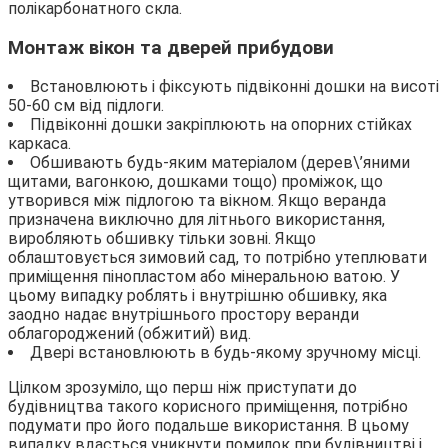
полікарбонатного скла.
Монтаж вікон та дверей прибудови
Встановлюють і фіксують підвіконні дошки на висоті
50-60 см від підлоги.
Підвіконні дошки закріплюють на опорних стійках
каркаса.
Обшивають будь-яким матеріалом (дерев\’яними
щитами, вагонкою, дошками тощо) проміжок, що
утворився між підлогою та вікном. Якщо веранда
призначена виключно для літнього використання,
виробляють обшивку тільки зовні. Якщо
облаштовується зимовий сад, то потрібно утеплювати
приміщення пінопластом або мінеральною ватою. У
цьому випадку роблять і внутрішню обшивку, яка
заодно надає внутрішнього простору веранди
облагороджений (обжитий) вид.
Двері встановлюють в будь-якому зручному місці.
Цілком зрозуміло, що перш ніж приступати до
будівництва такого корисного приміщення, потрібно
подумати про його подальше використання. В цьому
випадку вдасться уникнути помилок при будівництві і