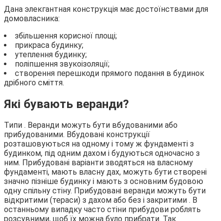
Дана элекгантная конструкція має достоїнствами для
домовласника:
збільшення корисної площі;
прикраса будинку;
утеплення будинку;
поліпшення звукоізоляції;
створення перешкоди прямого подання в будинок
дрібного сміття.
Які бувають веранди?
Типи . Веранди можуть бути вбудованими або
прибудованими. Вбудовані конструкції
розташовуються на одному і тому ж фундаменті з
будинком, під одним дахом і будуються одночасно з
ним. Прибудовані варіанти зводяться на власному
фундаменті, мають власну дах, можуть бути створені
значно пізніше будинку і мають з основним будовою
одну спільну стіну. Прибудовані веранди можуть бути
відкритими (тераси) з дахом або без і закритими . В
останньому випадку часто стіни прибудови роблять
розсувними, щоб їх можна було прибрати. Так