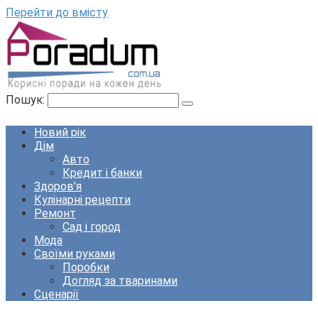
Перейти до вмісту
Пошук:
Новий рік
Дім
Авто
Кредит і банки
Здоров’я
Кулінарні рецепти
Ремонт
Сад і город
Мода
Своїми руками
Поробки
Догляд за тваринами
Сценарії