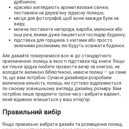
дрібничок;
красиво виглядають ароматизовані свічки,
поставлені на дерев’яну підвісну полицю;
місце для фотографій, щоб вони завжди були на
виду;
можна поставити нагороди, вироби, малюнки або
інші речі, якими дуже пишається господар будинку;
підставка для горщиків з квітами або просто
зеленими рослинами, які будуть освіжати будинок.
Але давайте повернемося все ж до стандартного
призначенню полиць в якості підставки під книги. Якщо
ви тільки зрідка любите провести вечір за книгою, не
володієте великою бібліотекою, навісні полиці — це саме
те, що вам потрібно. Сучасні дизайнери розробили
величезна кількість полиць, які суттєво відрізняються
по своєму зовнішньому вигляду, дизайну, розміру. Вам
потрібно лише приділити трохи часу і вибрати варіант,
який відмінно впишеться у ваш інтер’єр.
Правильний вибір
Якщо правильно вибрати дизайн та розміщення полиці,