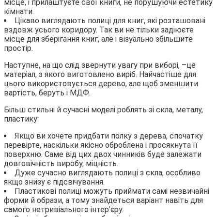
місце, і прилаштуєте свої книги, не порушуючи естетику
кімнати.
Цікаво виглядають полиці для книг, які розташовані
вздовж усього коридору. Так ви не тільки задіюєте
місце для зберігання книг, але і візуально збільшите
простір.
Наступне, на що слід звернути увагу при виборі, –це
матеріал, з якого виготовлено виріб. Найчастіше для
цього використовується дерево, але щоб зменшити
вартість, беруть і МДФ.
Більш стильні й сучасні моделі роблять зі скла, металу,
пластику:
Якщо ви хочете придбати полку з дерева, спочатку
перевірте, наскільки якісно оброблена і просякнута її
поверхню. Саме від цих двох чинників буде залежати
довговічність виробу, міцність.
Дуже сучасно виглядають полиці з скла, особливо
якщо знизу є підсвічування.
Пластикові полиці можуть приймати самі незвичайні
форми й образи, а тому знайдеться варіант навіть для
самого нетривіального інтер’єру.