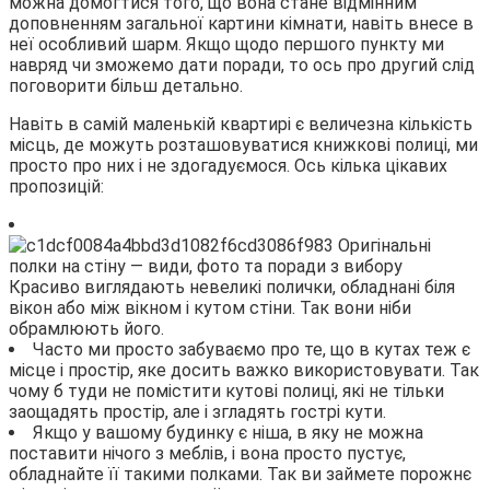
можна домогтися того, що вона стане відмінним
доповненням загальної картини кімнати, навіть внесе в
неї особливий шарм. Якщо щодо першого пункту ми
навряд чи зможемо дати поради, то ось про другий слід
поговорити більш детально.
Навіть в самій маленькій квартирі є величезна кількість
місць, де можуть розташовуватися книжкові полиці, ми
просто про них і не здогадуємося. Ось кілька цікавих
пропозицій:
Красиво виглядають невеликі полички, обладнані біля
вікон або між вікном і кутом стіни. Так вони ніби
обрамлюють його.
Часто ми просто забуваємо про те, що в кутах теж є
місце і простір, яке досить важко використовувати. Так
чому б туди не помістити кутові полиці, які не тільки
заощадять простір, але і згладять гострі кути.
Якщо у вашому будинку є ніша, в яку не можна
поставити нічого з меблів, і вона просто пустує,
обладнайте її такими полками. Так ви займете порожнє