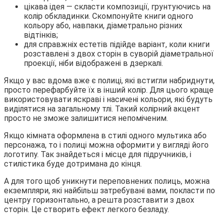
цікава ідея — скласти композиції, грунтуючись на
колір обкладинки. Скомпонуйте книги одного
кольору або, навпаки, діаметрально різних
відтінків;
для справжніх естетів підійде варіант, коли книги
розставлені з двох сторін в суворій діаметральної
проекції, ніби відображені в дзеркалі.
Якщо у вас вдома вже є полиці, які встигли набриднути,
просто перефарбуйте їх в інший колір. Для цього краще
використовувати яскраві і насичені кольори, які будуть
виділятися на загальному тлі. Такий колірний акцент
просто не зможе залишитися непоміченим.
Якщо кімната оформлена в стилі одного мультика або
персонажа, то і полиці можна оформити у вигляді його
логотипу. Так знайдеться і місце для підручників, і
стилістика буде дотримана до кінця.
А для того щоб уникнути переповнених полиць, можна
екземпляри, які найбільш затребувані вами, покласти по
центру горизонтально, а решта розставити з двох
сторін. Це створить ефект легкого безладу.