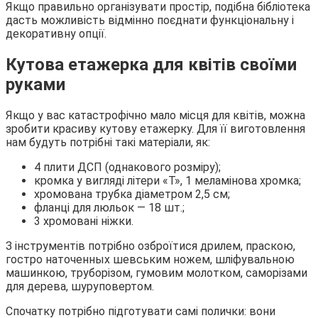
Якщо правильно організувати простір, подібна бібліотека
дасть можливість відмінно поєднати функціональну і
декоративну опції.
Кутова етажерка для квітів своїми
руками
Якщо у вас катастрофічно мало місця для квітів, можна
зробити красиву кутову етажерку. Для її виготовлення
нам будуть потрібні такі матеріали, як:
4 плити ДСП (однакового розміру);
кромка у вигляді літери «Т», 1 меламінова хромка;
хромована трубка діаметром 2,5 см;
фланці для люльок — 18 шт.;
3 хромовані ніжки.
З інструментів потрібно озброїтися дрилем, праскою,
гостро наточенных шевським ножем, шліфувальною
машинкою, труборізом, гумовим молотком, саморізами
для дерева, шуруповертом.
Спочатку потрібно підготувати самі полички: вони