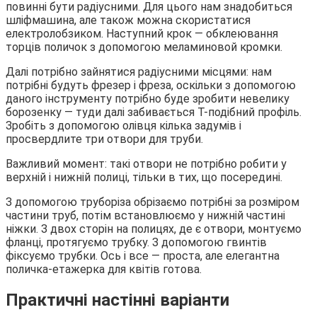
повинні бути радіусними. Для цього нам знадобиться
шліфмашина, але також можна скористатися
електролобзиком. Наступний крок — обклеювання
торців поличок з допомогою меламиновой кромки.
Далі потрібно зайнятися радіусними місцями: нам
потрібні будуть фрезер і фреза, оскільки з допомогою
даного інструменту потрібно буде зробити невелику
борозенку — туди далі забивається Т-подібний профіль.
Зробіть з допомогою олівця кілька задумів і
просвердлите три отвори для труби.
Важливий момент: такі отвори не потрібно робити у
верхній і нижній полиці, тільки в тих, що посередині.
З допомогою труборіза обрізаємо потрібні за розміром
частини труб, потім встановлюємо у нижній частині
ніжки. З двох сторін на полицях, де є отвори, монтуємо
фланці, протягуємо трубку. З допомогою гвинтів
фіксуємо трубки. Ось і все — проста, але елегантна
поличка-етажерка для квітів готова.
Практичні настінні варіанти