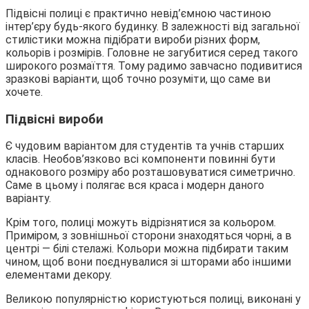
Підвісні полиці є практично невід’ємною частиною
інтер’єру будь-якого будинку. В залежності від загальної
стилістики можна підібрати вироби різних форм,
кольорів і розмірів. Головне не загубитися серед такого
широкого розмаїття. Тому радимо завчасно подивитися
зразкові варіанти, щоб точно розуміти, що саме ви
хочете.
Підвісні вироби
Є чудовим варіантом для студентів та учнів старших
класів. Необов’язково всі компоненти повинні бути
однакового розміру або розташовуватися симетрично.
Саме в цьому і полягає вся краса і модерн даного
варіанту.
Крім того, полиці можуть відрізнятися за кольором.
Приміром, з зовнішньої сторони знаходяться чорні, а в
центрі — білі стелажі. Кольори можна підбирати таким
чином, щоб вони поєднувалися зі шторами або іншими
елементами декору.
Великою популярністю користуються полиці, виконані у