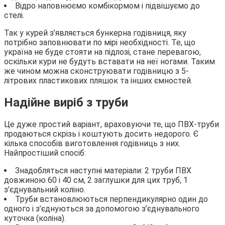
Відро наповнюємо комбікормом і підвішуємо до
стелі.
Так у курей з’являється бункерна годівниця, яку
потрібно заповнювати по мірі необхідності. Те, що
україна не буде стояти на підлозі, стане перевагою,
оскільки кури не будуть вставати на неї ногами. Таким
же чином можна сконструювати годівницю з 5-
літрових пластикових пляшок та інших ємностей.
Надійне виріб з труби
Це дуже простий варіант, враховуючи те, що ПВХ-труби
продаються скрізь і коштують досить недорого. Є
кілька способів виготовлення годівниць з них.
Найпростіший спосіб:
Знадобляться наступні матеріали: 2 труби ПВХ
довжиною 60 і 40 см, 2 заглушки для цих труб, 1
з’єднувальний коліно.
Труби встановлюються перпендикулярно один до
одного і з’єднуються за допомогою з’єднувального
куточка (коліна).