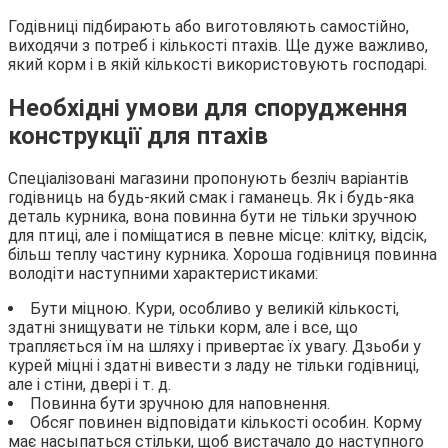
Годівниці підбирають або виготовляють самостійно,
виходячи з потреб і кількості птахів. Ще дуже важливо,
який корм і в якій кількості використовують господарі.
Необхідні умови для спорудження
конструкції для птахів
Спеціалізовані магазини пропонують безліч варіантів
годівниць на будь-який смак і гаманець. Як і будь-яка
деталь курника, вона повинна бути не тільки зручною
для птиці, але і поміщатися в певне місце: клітку, відсік,
більш теплу частину курника. Хороша годівниця повинна
володіти наступними характеристиками:
Бути міцною. Кури, особливо у великій кількості,
здатні знищувати не тільки корм, але і все, що
трапляється їм на шляху і привертає їх увагу. Дзьоби у
курей міцні і здатні вивести з ладу не тільки годівниці,
але і стіни, двері і т. д.
Повинна бути зручною для наповнення.
Обсяг повинен відповідати кількості особин. Корму
має насыпаться стільки, щоб вистачало до наступного