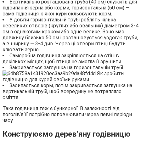
Вертикально розташована труба (40 см) служить для
підсипання зерна або корми, горизонтальна (60 см) —
сама годівниця, з якої кури скльовують корм.
У довгій горизонтальній трубі роблять кілька
невеликих отворів (круглих або овальних) діаметром 3-4
см з однаковим кроком або одне велике. Воно має
довжину близько 50 см і розташовується уздовж труби,
а в ширину — 3-4 див. Через ці отвори птиці будуть
клювати зерно.
Саморобна годівниця закріплюється на стіні в
декількох місцях, щоб птиця не змогла її зрушити.
Закривається заглушка на горизонтальній трубі.
Засипається корм, потім закривається заглушка на
вертикальній трубі, щоб всередину не потрапляло
сміття.
Така годівниця теж є бункерної. В залежності від
поголів’я її потрібно поповнювати через певні періоди
часу.
Конструюємо дерев’яну годівницю