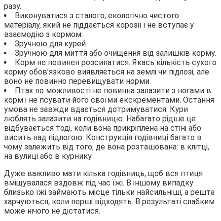
разу.
Виконуватися з сталого, екологічно чистого
матеріалу, який не піддається корозії і не вступає у
взаємодію з кормом.
Зручною для курей.
Зручною для миття або очищення від залишків корму.
Корм не повинен розсипатися. Якась кількість сухого
корму обов’язково виявляється на землі чи підлозі, але
воно не повинно перевищувати норми.
Птах по можливості не повинна залазити з ногами в
корм і не псувати його своїми екскрементами. Остання
умова не завжди вдається дотримуватися. Кури
люблять залазити на годівницю. Набагато рідше це
відбувається тоді, коли вона прикріплена на стіні або
висить над підлогою. Конструкція годівниці багато в
чому залежить від того, де вона розташована: в клітці,
на вулиці або в курнику.
Дуже важливо мати кілька годівниць, щоб вся птиця
вміщувалася вздовж під час їжі. В іншому випадку
близько їжі займають місце тільки найсильніші, а решта
харчуються, коли перші відходять. В результаті слабким
може нічого не дістатися.