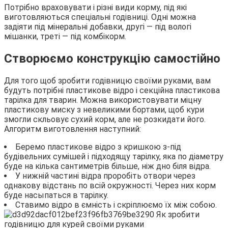
Потрібно враховувати і різні види корму, під які
виготовляються спеціальні годівниці. Одні можна
задіяти під мінеральні добавки, другі — під вологі
мішанки, треті — під комбікорм.
Створюємо конструкцію самостійно
Для того щоб зробити годівницю своїми руками, вам
будуть потрібні пластикове відро і секційна пластикова
тарілка для тварин. Можна використовувати міцну
пластикову миску з невеликими бортами, щоб кури
змогли скльовує сухий корм, але не розкидати його.
Алгоритм виготовлення наступний:
Беремо пластикове відро з кришкою з-під
будівельних сумішей і підходящу тарілку, яка по діаметру
буде на кілька сантиметрів більше, ніж дно біля відра.
У нижній частині відра проробіть отвори через
однакову відстань по всій окружності. Через них корм
буде насыпаться в тарілку.
Ставимо відро в ємність і скріплюємо їх між собою.