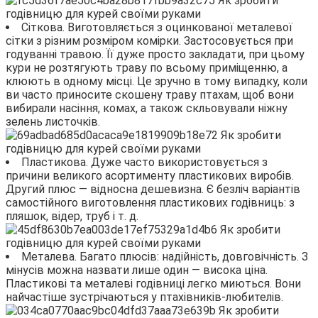
Сіткова. Виготовляється з оцинкованої металевої
сітки з різним розміром комірки. Застосовується при
годуванні травою. Її дуже просто закладати, при цьому
кури не розтягують траву по всьому приміщенню, а
клюють в одному місці. Це зручно в тому випадку, коли
ви часто приносите скошену траву птахам, щоб вони
вибирали насіння, комах, а також скльовували ніжну
зелень листочків.
Пластикова. Дуже часто використовується з
причини великого асортименту пластикових виробів.
Другий плюс — відносна дешевизна. Є безліч варіантів
самостійного виготовлення пластикових годівниць: з
пляшок, відер, труб і т. д.
Металева. Багато плюсів: надійність, довговічність. З
мінусів можна назвати лише один — висока ціна.
Пластикові та металеві годівниці легко миються. Вони
найчастіше зустрічаються у птахівників-любителів.