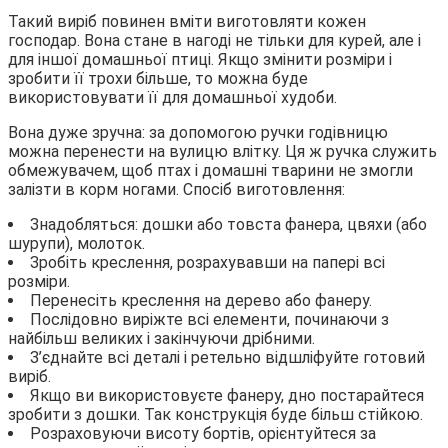
Такий виріб повинен вміти виготовляти кожен
господар. Вона стане в нагоді не тільки для курей, але і
для іншої домашньої птиці. Якщо змінити розміри і
зробити її трохи більше, то можна буде
використовувати її для домашньої худоби.
Вона дуже зручна: за допомогою ручки годівницю
можна перенести на вулицю влітку. Ця ж ручка служить
обмежувачем, щоб птах і домашні тварини не змогли
залізти в корм ногами. Спосіб виготовлення:
Знадобляться: дошки або товста фанера, цвяхи (або
шурупи), молоток.
Зробіть креслення, розрахувавши на папері всі
розміри.
Перенесіть креслення на дерево або фанеру.
Послідовно виріжте всі елементи, починаючи з
найбільш великих і закінчуючи дрібними.
З’єднайте всі деталі і ретельно відшліфуйте готовий
виріб.
Якщо ви використовуєте фанеру, дно постарайтеся
зробити з дошки. Так конструкція буде більш стійкою.
Розраховуючи висоту бортів, орієнтуйтеся за