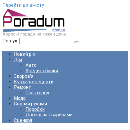
Перейти до вмісту
Пошук:
Новий рік
Дім
Авто
Кредит і банки
Здоров’я
Кулінарні рецепти
Ремонт
Сад і город
Мода
Своїми руками
Поробки
Догляд за тваринами
Сценарії