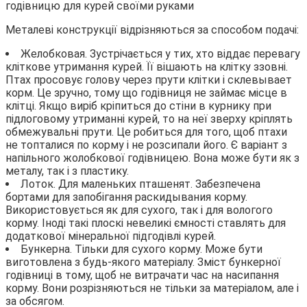
Металеві конструкції відрізняються за способом подачі:
Желобковая. Зустрічається у тих, хто віддає перевагу
кліткове утримання курей. Її вішають на клітку ззовні.
Птах просовує голову через прути клітки і склевывает
корм. Це зручно, тому що годівниця не займає місце в
клітці. Якщо виріб кріпиться до стіни в курнику при
підлоговому утриманні курей, то на неї зверху кріплять
обмежувальні прути. Це робиться для того, щоб птахи
не топталися по корму і не розсипали його. Є варіант з
напільного жолобкової годівницею. Вона може бути як з
металу, так і з пластику.
Лоток. Для маленьких пташенят. Забезпечена
бортами для запобігання раскидывания корму.
Використовується як для сухого, так і для вологого
корму. Іноді такі плоскі невеликі ємності ставлять для
додаткової мінеральної підгодівлі курей.
Бункерна. Тільки для сухого корму. Може бути
виготовлена з будь-якого матеріалу. Зміст бункерної
годівниці в тому, щоб не витрачати час на насипання
корму. Вони розрізняються не тільки за матеріалом, але і
за обсягом.