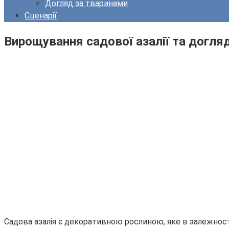
Догляд за тваринами
Сценарії
Вирощування садової азалії та догля
Садова азалія є декоративною рослиною, яке в залежност