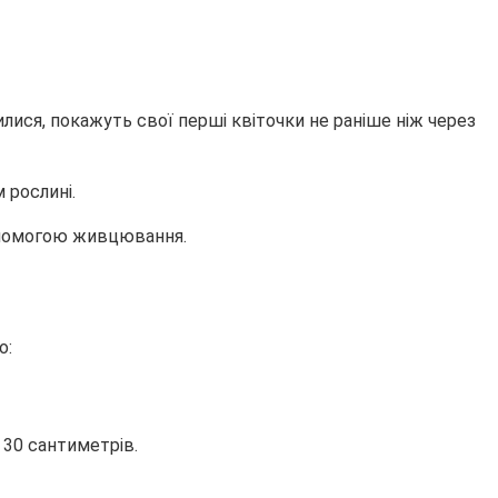
илися, покажуть свої перші квіточки не раніше ніж через
 рослині.
допомогою живцювання.
о:
 30 сантиметрів.