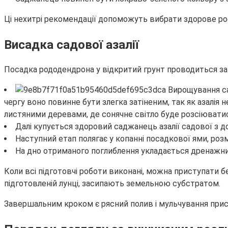
Ці нехитрі рекомендації допоможуть вибрати здорове росл
Висадка садової азалії
Посадка рододендрона у відкритий грунт проводиться за
чергу воно повинне бути злегка затіненим, так як азалія
листяними деревами, де сонячне світло буде розсіюватис
Далі купується здоровий саджанець азалії садової з
Наступний етап полягає у копанні посадкової ями, роз
На дно отриманого поглиблення укладається дренажний
Коли всі підготовчі роботи виконані, можна приступати 
підготовленій лунці, засипають земельною субстратом.
Завершальним кроком є рясний полив і мульчування прис