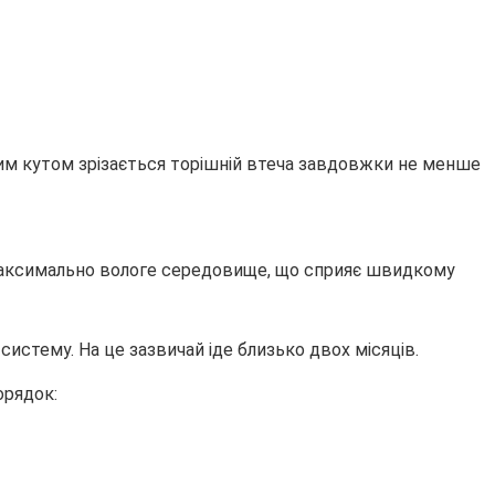
осим кутом зрізається торішній втеча завдовжки не менше
максимально вологе середовище, що сприяє швидкому
истему. На це зазвичай іде близько двох місяців.
орядок: