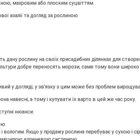
дною, махровим або плоским суцвіттям.
ь дану рослину на своїх присадибних ділянках для створе
ї культури добре переносять морози, саме тому вони широк
вий у догляді, у зв’язку з цим може без проблем вирощув
 навесні, а тому і купувати їх варто в цей же час року.
ступні нюанси:
ою.
вологим. Якщо у продажу рослина перебуває у сухою і сіро
 зміцнілою кореневою системою.