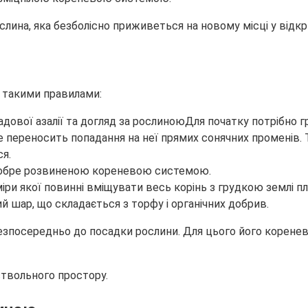
ина, яка безболісно приживеться на новому місці у відкри
 такими правилами:
Для початку потрібно 
 не переносить попадання на неї прямих сонячних променів
я.
 добре розвиненою кореневою системою.
міри якої повинні вміщувати весь корінь з грудкою землі 
 шар, що складається з торфу і органічних добрив.
безпосередньо до посадки рослини. Для цього його корене
твольного простору.