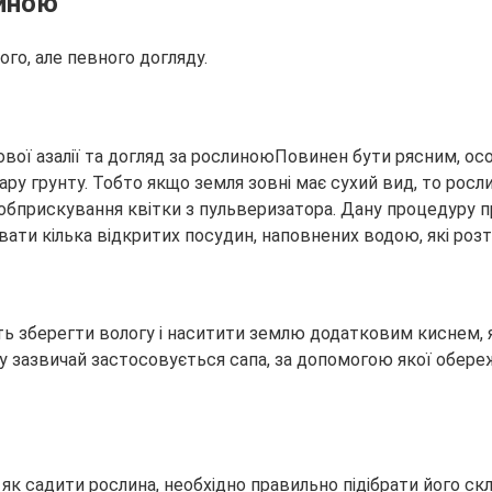
иною
ого, але певного догляду.
Повинен бути рясним, осо
ру грунту. Тобто якщо земля зовні має сухий вид, то росл
обприскування квітки з пульверизатора. Дану процедуру п
вати кілька відкритих посудин, наповнених водою, які ро
ть зберегти вологу і наситити землю додатковим киснем, 
нту зазвичай застосовується сапа, за допомогою якої обе
 як садити рослина, необхідно правильно підібрати його ск