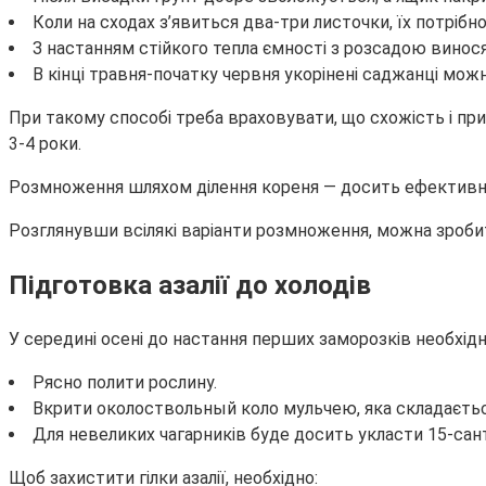
Коли на сходах з’явиться два-три листочки, їх потрібно 
З настанням стійкого тепла ємності з розсадою винос
В кінці травня-початку червня укорінені саджанці мож
При такому способі треба враховувати, що схожість і приж
3-4 роки.
Розмноження шляхом ділення кореня — досить ефективни
Розглянувши всілякі варіанти розмноження, можна зроб
Підготовка азалії до холодів
У середині осені до настання перших заморозків необхідн
Рясно полити рослину.
Вкрити околоствольный коло мульчею, яка складається
Для невеликих чагарників буде досить укласти 15-са
Щоб захистити гілки азалії, необхідно: