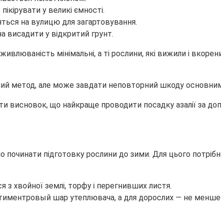
пікірувати у великі ємності.
яться на вулицю для загартовування.
на висадити у відкритий грунт.
ивлюваність мінімальні, а ті рослини, які вижили і вкорен
й метод, але може завдати неповторний шкоду основним
ити висновок, що найкраще проводити посадку азалії за 
о починати підготовку рослини до зими. Для цього потрібн
 з хвойної землі, торфу і перегнивших листя.
нтиментровый шар утеплювача, а для дорослих — не менше