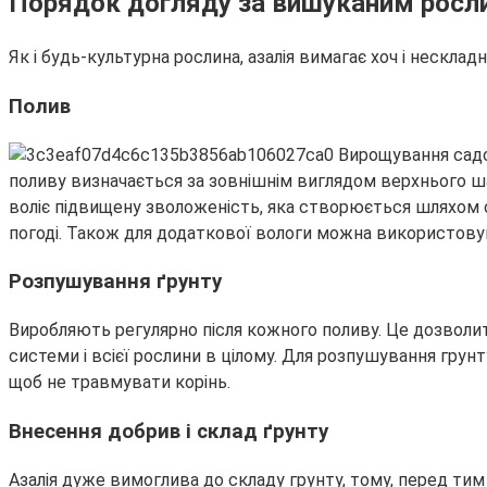
Порядок догляду за вишуканим росл
Як і будь-культурна рослина, азалія вимагає хоч і нескладн
Полив
поливу визначається за зовнішнім виглядом верхнього ша
воліє підвищену зволоженість, яка створюється шляхом 
погоді. Також для додаткової вологи можна використову
Розпушування ґрунту
Виробляють регулярно після кожного поливу. Це дозволи
системи і всієї рослини в цілому. Для розпушування гру
щоб не травмувати корінь.
Внесення добрив і склад ґрунту
Азалія дуже вимоглива до складу грунту, тому, перед тим