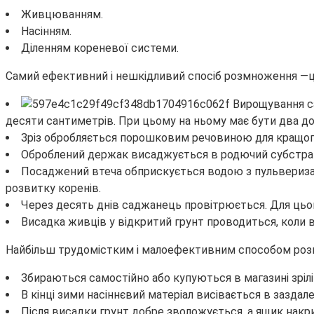
Живцюванням.
Насінням.
Діленням кореневої системи.
Самий ефективний і нешкідливий спосіб розмноження —
десяти сантиметрів. При цьому на ньому має бути два д
Зріз обробляється порошковим речовиною для кращого 
Оброблений держак висаджується в родючий субстрат,
Посаджений втеча обприскується водою з пульвериза
розвитку коренів.
Через десять днів саджанець провітрюється. Для цього
Висадка живців у відкритий грунт проводиться, коли в
Найбільш трудомістким і малоефективним способом розм
Збираються самостійно або купуються в магазині зрілі 
В кінці зими насіннєвий матеріал висівається в зазда
Після висадки грунт добре зволожується, а ящик накр