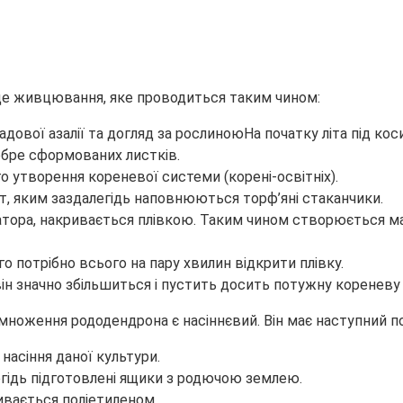
це живцювання, яке проводиться таким чином:
На початку літа під к
обре сформованих листків.
утворення кореневої системи (корені-освітніх).
 яким заздалегідь наповнюються торф’яні стаканчики.
тора, накривається плівкою. Таким чином створюється 
 потрібно всього на пару хвилин відкрити плівку.
ін значно збільшиться і пустить досить потужну кореневу с
ноження рододендрона є насіннєвий. Він має наступний п
насіння даної культури.
легідь підготовлені ящики з родючою землею.
ивається поліетиленом.