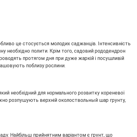
бливо це стосується молодих саджанців. Інтенсивність
ину необхідно полити. Крім того, садовий рододендрон
роводять протягом дня при дуже жаркій і посушливій
зташовують поблизу рослини.
який необхідний для нормального розвитку кореневої
режно розпушують верхній околоствольный шар грунту,
ладу. Найбільш прийнятним варіантом є грунт, що