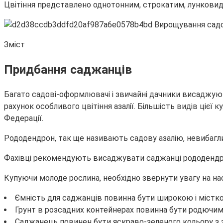
Цвітіння представлено однотонним, строкатим, лункови
Зміст
Придбання
саджанців
Багато садові-оформлювачі і звичайні дачники висаджуют
рахунок особливого цвітіння азалії. Більшість видів ціє
Федерації.
Рододендрон, так ще називають садову азалію, невибагли
Фахівці рекомендують висаджувати саджанці рододендрона
Купуючи молоде рослина, необхідно звернути увагу на на
Ємність для саджанців повинна бути широкою і містк
Грунт в розсадних контейнерах повинна бути родючим і 
Саджанець повинен бути яскраво-зеленого кольору з