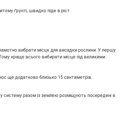
тому ґрунті, швидко піде в ріст.
грамотно вибрати місце для висадки рослини. У першу
. Тому краще всього вибирати місце під великими
плюс ще додатково близько 15 сантиметрів.
ву систему разом із землею розміщують посередині в