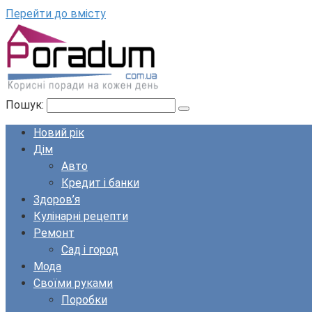
Перейти до вмісту
Пошук:
Новий рік
Дім
Авто
Кредит і банки
Здоров’я
Кулінарні рецепти
Ремонт
Сад і город
Мода
Своїми руками
Поробки