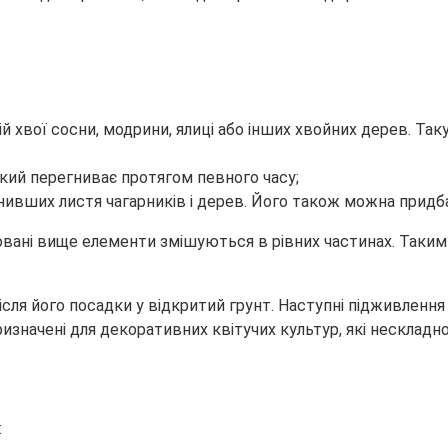
ій хвої сосни, модрини, ялиці або інших хвойних дерев. Т
який перегниває протягом певного часу;
нивших листя чагарників і дерев. Його також можна придба
овані вище елементи змішуються в рівних частинах. Таким 
сля його посадки у відкритий грунт. Наступні підживлення
ризначені для декоративних квітучих культур, які нескладн
: