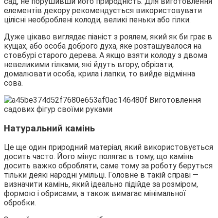
сад, не порушивши його природність. Для виготовлення
елементів декору рекомендується використовувати
цілісні необроблені колоди, великі пеньки або гілки.
Дуже цікаво виглядає піаніст з роялем, який як би грає в
кущах, або особа доброго духа, яке розташувалося на
стовбурі старого дерева. А якщо взяти колоду з двома
невеликими гілками, які йдуть вгору, обрізати,
домалювати особа, крила і лапки, то вийде відмінна
сова.
Натуральний камінь
Це ще один природний матеріал, який використовується
досить часто. Його мінус полягає в тому, що камінь
досить важко обробляти, саме тому за роботу беруться
тільки деякі народні умільці. Головне в такій справі —
визначити камінь, який ідеально підійде за розміром,
формою і обрисами, а також вимагає мінімальної
обробки.