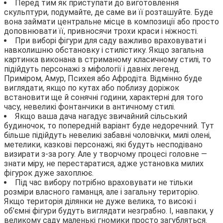
Перед тим як приступати до виготовлення
скульптури, подумайте, де саме ви її розташуйте. Буде
вона займати центральне місце в композиції або просто
доповнювати її, привносячи трохи краси і ніжності.
При виборі фігури для саду важливо враховувати і
навколишню обстановку і стилістику. Якщо загальна
картинка виконана в стриманому класичному стилі, то
підійдуть персонажі з міфології і давніх легенд.
Приміром, Амур, Психея або Афродіта. Відмінно буде
виглядати, якщо по кутах або поблизу доріжок
встановити ще й сонячні години, характерні для того
часу, невеликі фонтанчики в античному стилі.
Якщо ваша дача нагадує звичайний сільський
будиночок, то попередній варіант буде недоречний. Тут
більше підійдуть невеликі забавні чоловічки, милі олені,
метелики, казкові персонажі, які будуть несподівано
визирати з-за рогу. Але у творчому процесі головне —
знати міру, не перестаратися, адже установка милих
фігурок дуже захоплює.
Під час вибору потрібно враховувати не тільки
розміри власного гаманця, але і загальну територію.
Якщо територія ділянки не дуже велика, то високі і
об’ємні фігури будуть виглядати незграбно. І, навпаки, у
великому саду маленькі гномики просто загубляться.