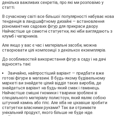
декілька важливих секретів, про які ми розповімо у
статті.
В сучасному світі все більшої популярності набуває нова
тенденція в ландшафтному дизайні — встановлення
різноманітних садових фігур для прикраси двору.
Найчастіше це самотні статуетки, які ніби виглядають з
клумб і чагарників.
Але якщо у вас є час і матеріальні засоби, можна
створювати цілі композиції з декількох екземплярів.
До особливостей використання фігур в саду і на дачі
відносять такі:
Звичайно, найпростіший варіант — придбати вже
готові фігури в магазині. В будь-якому будівельному
маркеті ви знайдете цілий відділ таких виробів, де
знайдеться варіант на будь-який смак і гаманець.
Найчастіше смішні гномики і тварини зроблені зі
спеціального матеріалу полистоун, який являє собою
штучний камінь або гіпс. Але хіба не цікавіше зробити
статуетки власними руками? Так ви отримаєте
унікальний продукт, якого більше не буде ніде.