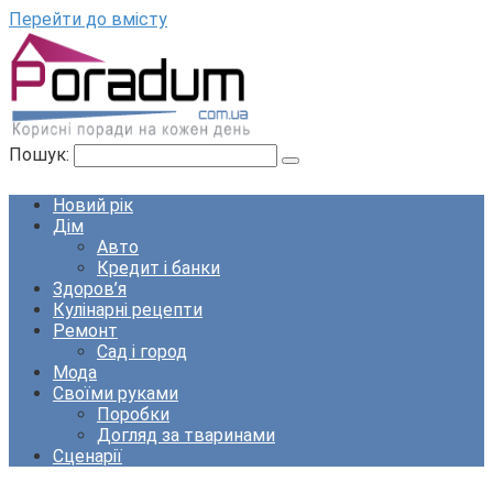
Перейти до вмісту
Пошук:
Новий рік
Дім
Авто
Кредит і банки
Здоров’я
Кулінарні рецепти
Ремонт
Сад і город
Мода
Своїми руками
Поробки
Догляд за тваринами
Сценарії