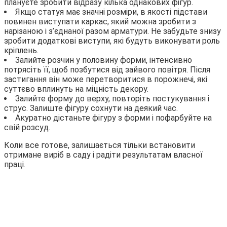
плануєте зробити відразу кілька однакових фігур.
Якщо статуя має значні розміри, в якості підстави
повинен виступати каркас, який можна зробити з
нарізаною і з’єднаної разом арматури. Не забудьте знизу
зробити додаткові виступи, які будуть виконувати роль
кріплень.
Залийте розчин у половину форми, інтенсивно
потрясіть її, щоб позбутися від зайвого повітря. Після
застигання він може перетворитися в порожнечі, які
суттєво вплинуть на міцність декору.
Залийте форму до верху, повторіть постукування і
струс. Залиште фігуру сохнути на деякий час.
Акуратно дістаньте фігуру з форми і пофарбуйте на
свій розсуд.
Коли все готове, залишається тільки встановити
отримане виріб в саду і радіти результатам власної
праці.