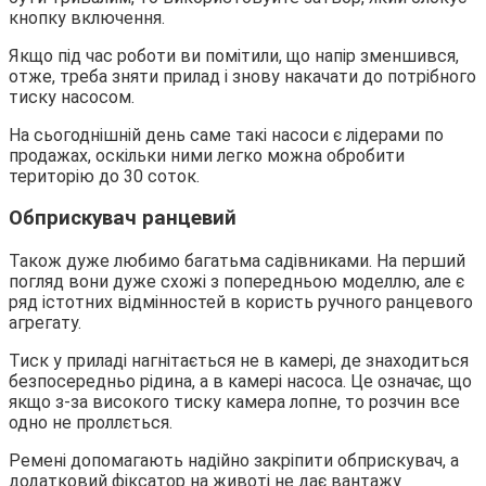
кнопку включення.
Якщо під час роботи ви помітили, що напір зменшився,
отже, треба зняти прилад і знову накачати до потрібного
тиску насосом.
На сьогоднішній день саме такі насоси є лідерами по
продажах, оскільки ними легко можна обробити
територію до 30 соток.
Обприскувач ранцевий
Також дуже любимо багатьма садівниками. На перший
погляд вони дуже схожі з попередньою моделлю, але є
ряд істотних відмінностей в користь ручного ранцевого
агрегату.
Тиск у приладі нагнітається не в камері, де знаходиться
безпосередньо рідина, а в камері насоса. Це означає, що
якщо з-за високого тиску камера лопне, то розчин все
одно не проллється.
Ремені допомагають надійно закріпити обприскувач, а
додатковий фіксатор на животі не дає вантажу