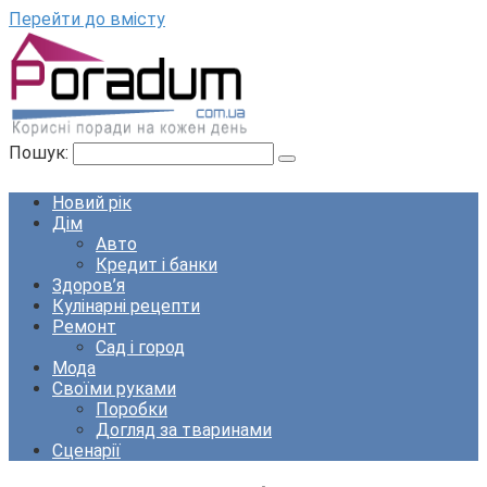
Перейти до вмісту
Пошук:
Новий рік
Дім
Авто
Кредит і банки
Здоров’я
Кулінарні рецепти
Ремонт
Сад і город
Мода
Своїми руками
Поробки
Догляд за тваринами
Сценарії