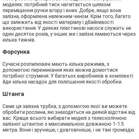
моделях: потрібний тиск нагнітається шляхом
переміщення ручки вгору і вниз. Добре, якщо вона
залізна, оформлена належним чином. Крім того, багато
що залежить від якості матеріалу і дбайливості
використання. У деяких пластикові насоси служать не
один десяток років, у інших же і залізні ламаються через
кілька тижнів.
Форсунка
Сучасні розпилювачі мають кілька режимів, з
допомогою перемикання яких можна домогтися
потрібної струменя. У багатьох виробників в комплекті
йде кілька насадок для поліпшення якості обробки.
Штанга
Саме ця залізна трубка, з допомогою якої ви можете
обробити рослини, які знаходяться на деякій відстані від
вас. Краще всього вибирати моделі з телескопічною
залізної штангою з максимальною довжиною 1-1.5
метра. Вони і зручніше, і довговічніше, і не такі громіздкі.