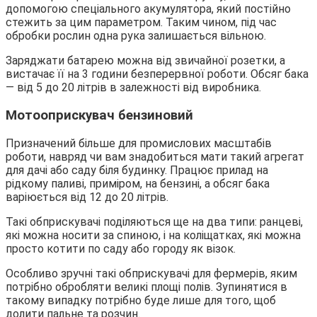
допомогою спеціального акумулятора, який постійно
стежить за цим параметром. Таким чином, під час
обробки рослин одна рука залишається вільною.
Заряджати батарею можна від звичайної розетки, а
вистачає її на 3 години безперервної роботи. Обсяг бака
— від 5 до 20 літрів в залежності від виробника.
Мотооприскувач бензиновий
Призначений більше для промислових масштабів
роботи, навряд чи вам знадобиться мати такий агрегат
для дачі або саду біля будинку. Працює прилад на
рідкому паливі, приміром, на бензині, а обсяг бака
варіюється від 12 до 20 літрів.
Такі обприскувачі поділяються ще на два типи: ранцеві,
які можна носити за спиною, і на коліщатках, які можна
просто котити по саду або городу як візок.
Особливо зручні такі обприскувачі для фермерів, яким
потрібно обробляти великі площі полів. Зупинятися в
такому випадку потрібно буде лише для того, щоб
долити пальне та розчин.