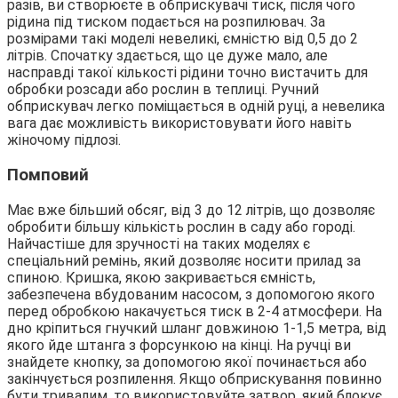
разів, ви створюєте в обприскувачі тиск, після чого
рідина під тиском подається на розпилювач. За
розмірами такі моделі невеликі, ємністю від 0,5 до 2
літрів. Спочатку здається, що це дуже мало, але
насправді такої кількості рідини точно вистачить для
обробки розсади або рослин в теплиці. Ручний
обприскувач легко поміщається в одній руці, а невелика
вага дає можливість використовувати його навіть
жіночому підлозі.
Помповий
Має вже більший обсяг, від 3 до 12 літрів, що дозволяє
обробити більшу кількість рослин в саду або городі.
Найчастіше для зручності на таких моделях є
спеціальний ремінь, який дозволяє носити прилад за
спиною. Кришка, якою закривається ємність,
забезпечена вбудованим насосом, з допомогою якого
перед обробкою накачується тиск в 2-4 атмосфери. На
дно кріпиться гнучкий шланг довжиною 1-1,5 метра, від
якого йде штанга з форсункою на кінці. На ручці ви
знайдете кнопку, за допомогою якої починається або
закінчується розпилення. Якщо обприскування повинно
бути тривалим, то використовуйте затвор, який блокує