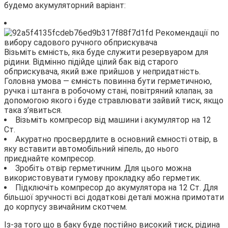
будемо акумуляторний варіант:
Візьміть ємність, яка буде служити резервуаром для
рідини. Відмінно підійде цілий бак від старого
обприскувача, який вже прийшов у непридатність.
Головна умова — ємність повинна бути герметичною,
ручка і штанга в робочому стані, повітряний клапан, за
допомогою якого і буде стравлювати зайвий тиск, якщо
така з’явиться.
Візьміть компресор від машини і акумулятор на 12
Ст.
Акуратно просвердлите в основний ємності отвір, в
яку вставити автомобільний ніпель, до нього
приєднайте компресор.
Зробіть отвір герметичним. Для цього можна
використовувати гумову прокладку або герметик.
Підключіть компресор до акумулятора на 12 Ст. Для
більшої зручності всі додаткові деталі можна примотати
до корпусу звичайним скотчем.
Із-за того що в баку буде постійно високий тиск, рідина