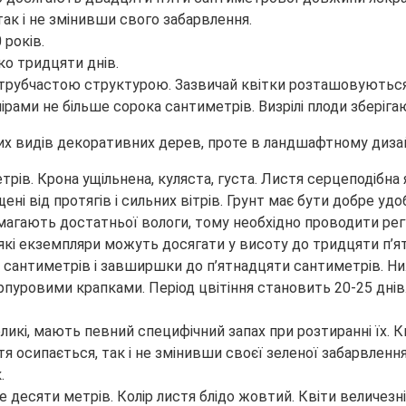
 так і не змінивши свого забарвлення.
 років.
ко тридцяти днів.
і трубчастою структурою. Зазвичай квітки розташовуються у
ами не більше сорока сантиметрів. Визрілі плоди зберігаю
ітних видів декоративних дерев, проте в ландшафтному диз
ів. Крона ущільнена, куляста, густа. Листя серцеподібна 
ені від протягів і сильних вітрів. Грунт має бути добре у
магають достатньої вологи, тому необхідно проводити регу
і екземпляри можуть досягати у висоту до тридцяти п’яти
сантиметрів і завширшки до п’ятнадцяти сантиметрів. Ниж
уровими крапками. Період цвітіння становить 20-25 днів. 
великі, мають певний специфічний запах при розтиранні їх.
осипається, так і не змінивши своєї зеленої забарвлення.
.
десяти метрів. Колір листя блідо жовтий. Квіти величезн