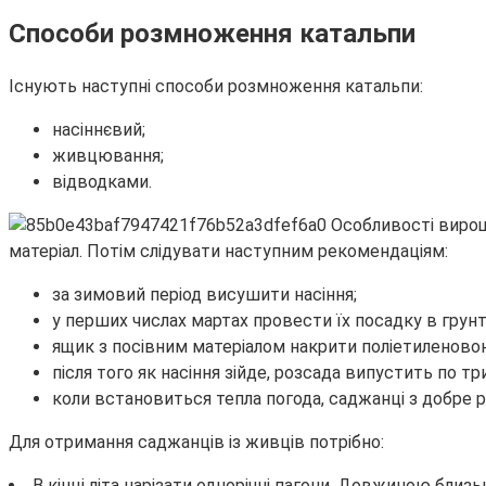
Способи розмноження катальпи
Існують наступні способи розмноження катальпи:
насіннєвий;
живцювання;
відводками.
матеріал. Потім слідувати наступним рекомендаціям:
за зимовий період висушити насіння;
у перших числах мартах провести їх посадку в грунт
ящик з посівним матеріалом накрити поліетиленовою
після того як насіння зійде, розсада випустить по три
коли встановиться тепла погода, саджанці з добр
Для отримання саджанців із живців потрібно:
В кінці літа нарізати однорічні пагони. Довжиною близ