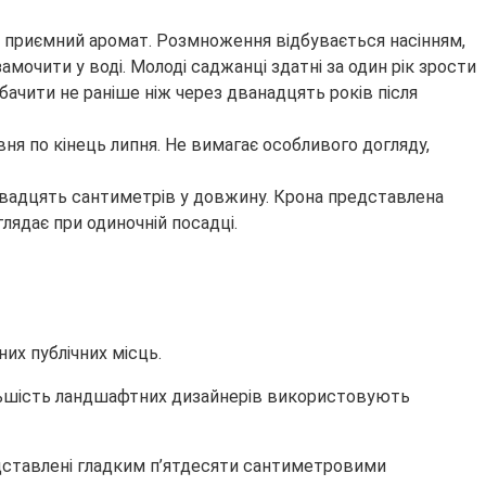
 приємний аромат. Розмноження відбувається насінням,
мочити у воді. Молоді саджанці здатні за один рік зрости
бачити не раніше ніж через дванадцять років після
ня по кінець липня. Не вимагає особливого догляду,
 двадцять сантиметрів у довжину. Крона представлена
лядає при одиночній посадці.
их публічних місць.
Більшість ландшафтних дизайнерів використовують
едставлені гладким п’ятдесяти сантиметровими