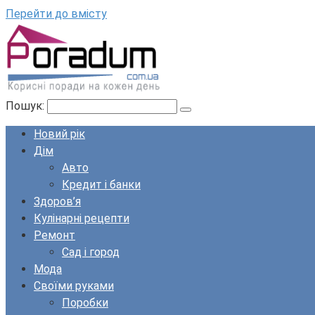
Перейти до вмісту
Пошук:
Новий рік
Дім
Авто
Кредит і банки
Здоров’я
Кулінарні рецепти
Ремонт
Сад і город
Мода
Своїми руками
Поробки