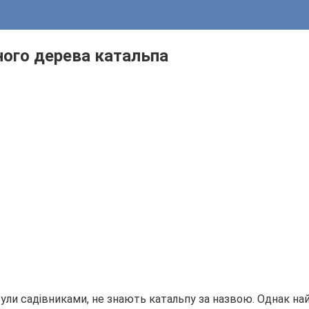
ого дерева катальпа
 були садівниками, не знають катальпу за назвою. Однак най