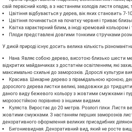
свій первісний колір, а з настанням холодів листя опадає,
Цвітіння відбувається у дерев, вік яких становить 7-10
Цвітіння починається на початку червня і триває близь
Квітка характерний білим, а іноді кремовий кольором 
Плоди представлені довгими тонкими стручками розмір
У дикій природі існує досить велика кількість різноман
Нана. Являє собою дерево, висотою близько шести метр
відкритих майданчиках з достатнім освітленням, які захищ
максимально схильні до заморозків. Дорослі культури ви
Красива. Шикарне дерево з пірамідальною кроною, деяк
дорослого дерева листки великі, завдовжки до тридцяти 
даного виду бежевого кольору з жовтими смужками і пурп
морозостійкою порівняно з іншими видами.
Куляста. Виростає до 20 метрів. Розлогі гілки. Листя 
жовтими смужками. З настанням перших заморозків листя 
декоративного оформлення великих присадибних ділянок
Бигониевидная. Декоративний вид, який не росте вище 