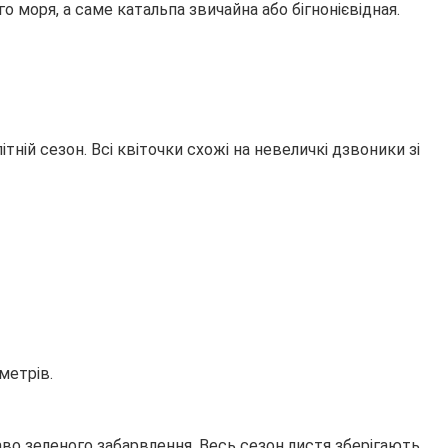
о моря, а саме катальпа звичайна або бігнонієвідная.
ній сезон. Всі квіточки схожі на невеличкі дзвоники зі
метрів.
о зеленого забарвлення. Весь сезон листя зберігають