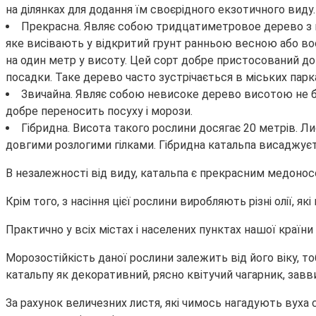
на ділянках для додання їм своєрідного екзотичного виду.
Прекрасна. Являє собою тридцатиметровое дерево з г
яке висівають у відкритий грунт ранньою весною або восе
на один метр у висоту. Цей сорт добре пристосований до
посадки. Таке дерево часто зустрічається в міських парка
Звичайна. Являє собою невисоке дерево висотою не біл
добре переносить посуху і морози.
Гібридна. Висота такого рослини досягає 20 метрів. 
довгими розлогими гілками. Гібридна катальпа висаджуєть
В незалежності від виду, катальпа є прекрасним медонос
Крім того, з насіння цієї рослини виробляють різні олії,
Практично у всіх містах і населених пунктах нашої країни
Морозостійкість даної рослини залежить від його віку,
катальпу як декоративний, рясно квітучий чагарник, завв
За рахунок величезних листя, які чимось нагадують вух