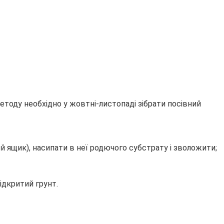
етоду необхідно у жовтні-листопаді зібрати посівний
й ящик), насипати в неї родючого субстрату і зволожити;
дкритий грунт.