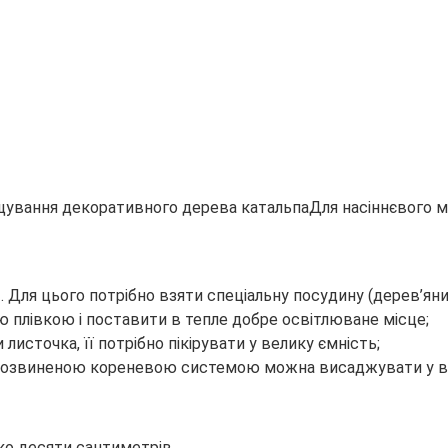
Для насіннєвого м
. Для цього потрібно взяти спеціальну посудину (дерев’яни
 плівкою і поставити в тепле добре освітлюване місце;
 листочка, її потрібно пікірувати у велику ємність;
е розвиненою кореневою системою можна висаджувати у ві
ько десяти сантиметрів.