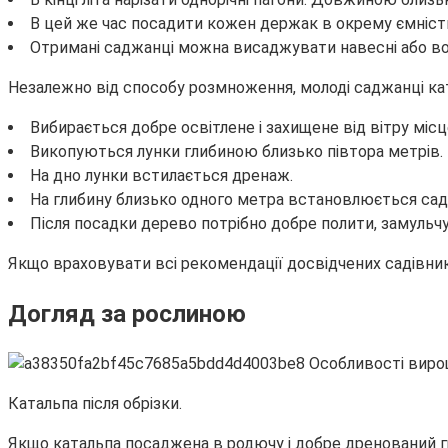
В цей же час посадити кожен держак в окрему ємність 
Отримані саджанці можна висаджувати навесні або восе
Незалежно від способу розмноження, молоді саджанці ка
Вибирається добре освітлене і захищене від вітру місц
Викопуються лунки глибиною близько півтора метрів.
На дно лунки встилається дренаж.
На глибину близько одного метра встановлюється са
Після посадки дерево потрібно добре полити, замульч
Якщо враховувати всі рекомендації досвідчених садівникі
Догляд за рослиною
Катальпа після обрізки.
Якщо катальпа посаджена в родючу і добре дренований гру