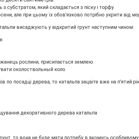
з субстратом, який складається з піску і торфу.
ни, але при цьому їх обов’язково потрібно укрити від мор
тальпи висаджують у відкритий грунт наступним чином:
е.
джанець рослини, присипається землею.
увати околоствольный коло.
в по посадці дерева, то катальпа зацвіте вже на п’ятий рі
нт, то вона не буде мати потребу в якомусь особливому до