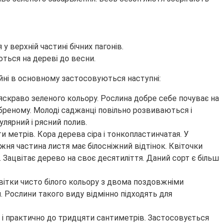
 верхній частині бічних пагонів.
ться на дереві до весни.
айні в основному застосовуються наступні:
яскраво зеленого кольору. Рослина добре себе почуває на
добреному. Молоді саджанці повільно розвиваються і
лярний і рясний полив.
 метрів. Кора дерева сіра і тонкопластинчатая. У
ня частина листя має білосніжний відтінок. Квіточки
Зацвітає дерево на своє десятиліття. Даний сорт є більш
 Квітки чисто білого кольору з двома поздовжніми
 Рослини такого виду відмінно підходять для
і і практично до тридцяти сантиметрів. Застосовується