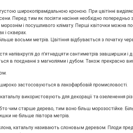
устою широкопірамідальною кроною. При цвітінні виділяє
ни. Перед тим як посіяти насіння необхідно попередньо за
 морознім і посушливого клімату. Перші квіточки можна по
х і скверах.
ьше восьми метрів. Цвітіння відбувається з початку черв
Листя напівкруглі до п’ятнадцяти сантиметрів завширшки і
ся в поєднанні з магноліями і дубом. Також прекрасно виг
ом.
 які широко застосовуються в лакофарбовій промисловості.
 катальпу використовують для декорації та озеленення різн
 тобто чим старше дерево, тим воно більш морозостійке. 
ишки не більше півтора метрів.
а слона, катальпу називають слоновым деревом. Плоди пр