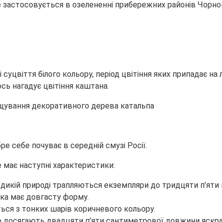
е застосовується в озелененні прибережних районів
Чорног
віття білого кольору, період цвітіння яких припадає на літ
ь нагадує цвітіння каштана.
ре себе почуває в середній смузі Росії.
має наступні характеристики:
 дикій природі трапляються екземпляри до тридцяти п’яти 
ка має довгасту форму.
ся з тонких шарів коричневого кольору.
 досягають двадцяти п’яти сантиметрової довжини яскрав