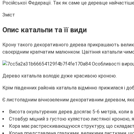
Російської Федерації. Так як саме це деревце найчастіш
Зміст
Опис катальпи та її види
Крону такого декоративного дерева прикрашають великі суц
своєрідним крапчатим малюнком. Цвітіння катальпи чимос
Дерево катальпа володіє дуже красивою кроною.
Крім південних районів катальпа відмінно прижилася і доб
Є листопадним вічнозеленим декоративним деревом, яке 
Висота окультурених дерев досягає 5-6 метрів, коли в
Стовбур міцний з густою кулястою листяної кроною, я
Кора має растрескивающуюся структуру, що складаєть
Крона представлена гладкими, великими листками, що