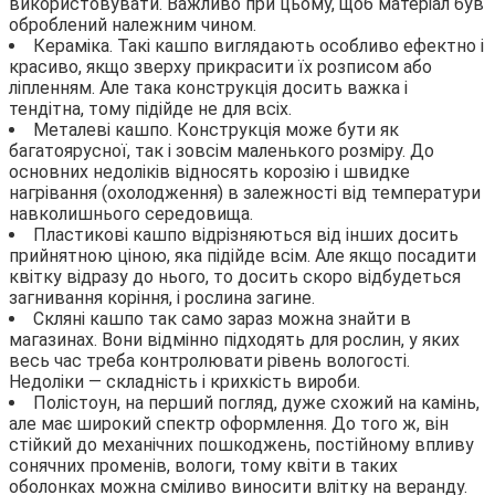
використовувати. Важливо при цьому, щоб матеріал був
оброблений належним чином.
Кераміка. Такі кашпо виглядають особливо ефектно і
красиво, якщо зверху прикрасити їх розписом або
ліпленням. Але така конструкція досить важка і
тендітна, тому підійде не для всіх.
Металеві кашпо. Конструкція може бути як
багатоярусної, так і зовсім маленького розміру. До
основних недоліків відносять корозію і швидке
нагрівання (охолодження) в залежності від температури
навколишнього середовища.
Пластикові кашпо відрізняються від інших досить
прийнятною ціною, яка підійде всім. Але якщо посадити
квітку відразу до нього, то досить скоро відбудеться
загнивання коріння, і рослина загине.
Скляні кашпо так само зараз можна знайти в
магазинах. Вони відмінно підходять для рослин, у яких
весь час треба контролювати рівень вологості.
Недоліки — складність і крихкість вироби.
Полістоун, на перший погляд, дуже схожий на камінь,
але має широкий спектр оформлення. До того ж, він
стійкий до механічних пошкоджень, постійному впливу
сонячних променів, вологи, тому квіти в таких
оболонках можна сміливо виносити влітку на веранду.