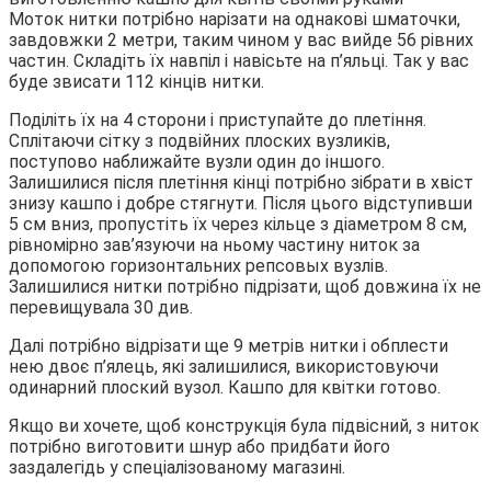
Моток нитки потрібно нарізати на однакові шматочки,
завдовжки 2 метри, таким чином у вас вийде 56 рівних
частин. Складіть їх навпіл і навісьте на п’яльці. Так у вас
буде звисати 112 кінців нитки.
Поділіть їх на 4 сторони і приступайте до плетіння.
Сплітаючи сітку з подвійних плоских вузликів,
поступово наближайте вузли один до іншого.
Залишилися після плетіння кінці потрібно зібрати в хвіст
знизу кашпо і добре стягнути. Після цього відступивши
5 см вниз, пропустіть їх через кільце з діаметром 8 см,
рівномірно зав’язуючи на ньому частину ниток за
допомогою горизонтальних репсовых вузлів.
Залишилися нитки потрібно підрізати, щоб довжина їх не
перевищувала 30 див.
Далі потрібно відрізати ще 9 метрів нитки і обплести
нею двоє п’ялець, які залишилися, використовуючи
одинарний плоский вузол. Кашпо для квітки готово.
Якщо ви хочете, щоб конструкція була підвісний, з ниток
потрібно виготовити шнур або придбати його
заздалегідь у спеціалізованому магазині.