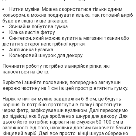
Нитки муліне. Можна скористатися тільки одним
кольором, а можна поєднувати кілька, так готовий виріб
буде виглядати ще цікавіше.
Звичайна побутова гумка.
Кілька листів фетру.
Синтепон, який можна купити в магазині тканин або
дістати з старої непотрібної куртки.
Англійська булавка.
Кольоровий шнурок для декору.
Починати роботу потрібно з викрійок ріпки, які
наносяться на фетр.
Виріжте і зшийте половинки, попередньо загнувши
верхню частину на 1 см і в цей простір втягніть гумку.
Наріжте нитки-муліне завдовжки 6-8 см, це будуть
коріння. Їх потрібно протягнути в голку і протягнути
через фетр, зафіксувавши вузликом. Далі переходимо
до підвісці, яка буде зроблена з шнура для декору. Для
цього його потрібно нарізати на смужки 50-100 см в
залежності від того, наскільки довгим ви хочете бачити
кінцевий виріб. Далі все просто: кінці шнура обережно