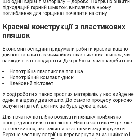
Ще один варіант матеріалу — дерево. Потрібно знайти
підходящий гарний шматок, випиляти в ньому
поглиблення для горщика і почепити на стіну.
Красиві конструкції з пластикових
пляшок
Економні господині придумали робити красиві кашпо
для квітів навіть із звичайних пластикових пляшок, які
завжди є в господарстві. Для роботи вам знадобиться:
Непотрібна пластикова пляшка.
Непотрібний компакт-диск.
Клейовий пістолет.
У ході роботи з таких простих матеріалів у нас вийде не
один, а відразу два кашпо. До самого процесу корисно
залучати і дітей, для них це буде дуже цікаво.
Для початку потрібно розрізати пляшку приблизно
посередині хвилястою лінією. Нижня частина — це вже
готове кашпо, яке залишилося тільки задекорувати.
Верхню частину потрібно перевернути вниз шийкою і