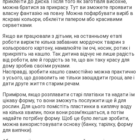
приклеїти до диска. Після того як заготівля висохне,
можна братися за прикрасу. Тут ви зможете проявити
власну фантазію на повну. Можна пофарбувати виріб в
яскраві кольори, обклеїти папером або красивими
серветками.
Якщо ви працювали з дітьми, на останньому етапі
роботи виріжте кілька забавних мордочок тварин з
кольорового картону, намалюйте їм очі, носик, ротик і
прикріпіть на кашпо. Так дитина відчує не лише радість
від роботи, але й гордість за те, що він таку красу для
дому зробив своїми руками.
Насправді, зробити кашпо самостійно можна практично
з усього, що дозволить не тільки заощадити гроші, але і
дати друге життя старим речам.
Приміром, якщо розплавити старі платівки та надати їм
цікаву форму, то вони зможуть послужити ще й для
рослин. Для цього помістіть пластинки в киплячу воду
на кілька хвилин, поки вони розм’якшаться, а потім
надайте потрібну форму. Щоб це було легше зробити,
можна використовувати основу (банку, тарілку, форму
для випічки).