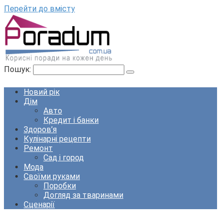
Перейти до вмісту
Пошук:
Новий рік
Дім
Авто
Кредит і банки
Здоров’я
Кулінарні рецепти
Ремонт
Сад і город
Мода
Своїми руками
Поробки
Догляд за тваринами
Сценарії