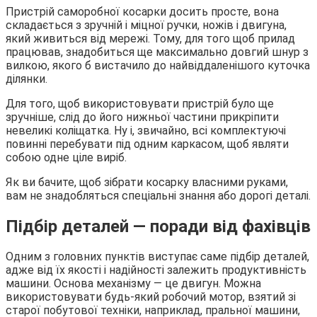
Пристрій саморобної косарки досить просте, вона
складається з зручній і міцної ручки, ножів і двигуна,
який живиться від мережі. Тому, для того щоб прилад
працював, знадобиться ще максимально довгий шнур з
вилкою, якого б вистачило до найвіддаленішого куточка
ділянки.
Для того, щоб використовувати пристрій було ще
зручніше, слід до його нижньої частини прикріпити
невеликі коліщатка. Ну і, звичайно, всі комплектуючі
повинні перебувати під одним каркасом, щоб являти
собою одне ціле виріб.
Як ви бачите, щоб зібрати косарку власними руками,
вам не знадобляться спеціальні знання або дорогі деталі.
Підбір деталей — поради від фахівців
Одним з головних пунктів виступає саме підбір деталей,
адже від їх якості і надійності залежить продуктивність
машини. Основа механізму — це двигун. Можна
використовувати будь-який робочий мотор, взятий зі
старої побутової техніки, наприклад, пральної машини,