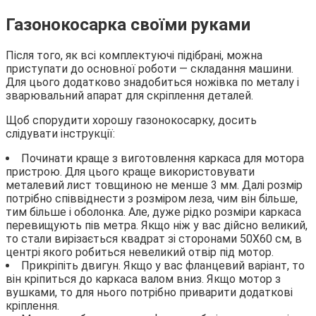
Газонокосарка своїми руками
Після того, як всі комплектуючі підібрані, можна
приступати до основної роботи — складання машини.
Для цього додатково знадобиться ножівка по металу і
зварювальний апарат для скріплення деталей.
Щоб спорудити хорошу газонокосарку, досить
слідувати інструкції:
Починати краще з виготовлення каркаса для мотора
пристрою. Для цього краще використовувати
металевий лист товщиною не менше 3 мм. Далі розмір
потрібно співвіднести з розміром леза, чим він більше,
тим більше і оболонка. Але, дуже рідко розміри каркаса
перевищують пів метра. Якщо ніж у вас дійсно великий,
то стали вирізається квадрат зі сторонами 50Х60 см, в
центрі якого робиться невеликий отвір під мотор.
Прикріпіть двигун. Якщо у вас фланцевий варіант, то
він кріпиться до каркаса валом вниз. Якщо мотор з
вушками, то для нього потрібно приварити додаткові
кріплення.