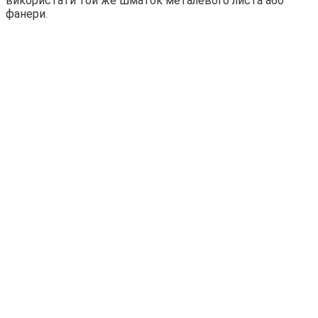
використати той же шматок металевого листа або
фанери.