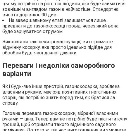
цьому потрібно на ріст тієї людини, яка буде займатися
зовнішнім виглядом газонів найчастіше. Стандартна
висота дорівнює 90 див.
На завершальному етапі залишається лише
приєднати до газонокосарці провід, через який вона
буде харчуватися струмом.
Виконавши такі нехитрі маніпуляції, ви отримаєте
відмінну косарку, яка просто ідеально підійде для
обробки будь-якої дачної ділянки.
Переваги і недоліки саморобного
варіанти
Як і будь-яке інше пристрій, газонокосарка, зроблена
власними руками, має ряд позитивних і негативних
сторін, які потрібно знати перед тим, як братися за
справу.
Головна перевага газонокосарки, зібраної власними
руками — ціна. Тепер вам не потрібно буде платити купу
грошей, щоб отримати такого відмінного садового
помічника. До того ж, під час виготовлення ви зможете