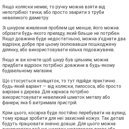
Якщо коляски немає, то ручку можна взяти від
непотрібної тачки, або просто зварити з труби
невеликого діаметру.
Зі шнуром живлення проблем ще менше, його можна
обрізати будь-якого приладу, який більше не потрібен.
Якщо довжина буде недостатньою, можна з’єднати два
відрізки, добре при цьому ізолювавши пошкоджену
ділянку, або використовувати кілька подовжувачів.
Якщо ж ви хочете щоб шнур був цільним, можна
придбати відрізок потрібної довжини в будь-якому
будівельному магазині.
Що стосується коліщаток, то тут підійде практично
будь-який варіант — від коляски, пилососа, або просто
вирізані з дерева. Для каркаса потрібно
використовувати невеликий шматок металу або
фанери, яка б витримала пристрій.
Крім цього, косарка буде постійно перебувати на вулиці,
тому краще зробити для неї захисний кожух. Так деталі
будуть працювати значно довше. Для цього можна