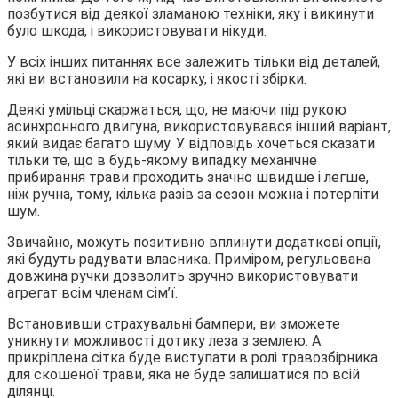
позбутися від деякої зламаною техніки, яку і викинути
було шкода, і використовувати нікуди.
У всіх інших питаннях все залежить тільки від деталей,
які ви встановили на косарку, і якості збірки.
Деякі умільці скаржаться, що, не маючи під рукою
асинхронного двигуна, використовувався інший варіант,
який видає багато шуму. У відповідь хочеться сказати
тільки те, що в будь-якому випадку механічне
прибирання трави проходить значно швидше і легше,
ніж ручна, тому, кілька разів за сезон можна і потерпіти
шум.
Звичайно, можуть позитивно вплинути додаткові опції,
які будуть радувати власника. Приміром, регульована
довжина ручки дозволить зручно використовувати
агрегат всім членам сім’ї.
Встановивши страхувальні бампери, ви зможете
уникнути можливості дотику леза з землею. А
прикріплена сітка буде виступати в ролі травозбірника
для скошеної трави, яка не буде залишатися по всій
ділянці.