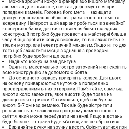
Можна зробити кожух з фанери або іншого матеріалу,
але метал довговічніше, і не так деформується при
попаданні каменів. Головна його мета — захищати
двигун від попадання обрізків трави та іншого сміття
всередину. Найпростіший варіант робиться із звичайної
консервної банки, для виготовлення більш складних
конструкцій потрібно буде провести в майстерні більше
часу. Якщо зробити кожух високим, то він захистить не
тільки мотор, але і електричний механізм. Якщо ні, то для
того щоб захистити місце з’єднання з проводом,
потрібно буде зробити ще один.
Надіньте кожух на вал двигуна.
Одягніть максимально гостро заточений ніж і скріпіть
всю конструкцію за допомогою болта.
До основного каркасу прикріпіть колеса. Для цього
на основу приварюються куточки з попередньо
просвердленими в них отворами. Пам’ятайте, саме від
висоти коліс залежить, якої висоти буде трава на
ділянці після стрижки. Оптимально, щоб ніж був на
висоті 5-7 см над землею. Так він буде зістригати
рослинність, не зачіпаючи при цьому камені і іншого
сміття, який може перебувати на землі. Якщо відстань
буде більше, то трава буде м’ятися, але не обрізатися.
Вирівняйте ручку на зручну висоту. Орієнтуватися при