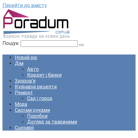
Перейти до вмісту
Пошук:
Новий рік
Дім
Авто
Кредит і банки
Здоров’я
Кулінарні рецепти
Ремонт
Сад і город
Мода
Своїми руками
Поробки
Догляд за тваринами
Сценарії