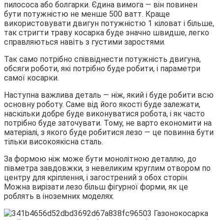
пилососа або болгарки. Єдина вимога — він повинен
бути потужністю не менше 500 ватт. Краще
використовувати двигун потужністю 1 кіловат і більше,
так стригти траву косарка буде значно швидше, легко
справляються навіть з густими заростями.
Так само потрібно співвіднести потужність двигуна,
обсяги роботи, які потрібно буде робити, і параметри
самої косарки.
Наступна важлива деталь — ніж, який і буде робити всю
основну роботу. Саме від його якості буде залежати,
наскільки добре буде виконуватися робота, і як часто
потрібно буде заточувати. Тому, не варто економити на
матеріалі, з якого буде робитися лезо — це повинна бути
тільки високоякісна сталь.
За формою ніж може бути монолітною деталлю, до
півметра завдовжки, з невеликим круглим отвором по
центру для кріплення, і загострений з обох сторін.
Можна вирізати лезо більш фігурної форми, як це
роблять в іноземних моделях.