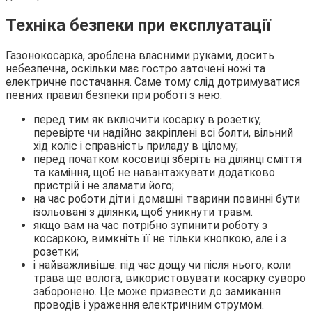
Техніка безпеки при експлуатації
Газонокосарка, зроблена власними руками, досить
небезпечна, оскільки має гостро заточені ножі та
електричне постачання. Саме тому слід дотримуватися
певних правил безпеки при роботі з нею:
перед тим як включити косарку в розетку,
перевірте чи надійно закріплені всі болти, вільний
хід коліс і справність приладу в цілому;
перед початком косовиці зберіть на ділянці сміття
та каміння, щоб не навантажувати додатково
пристрій і не зламати його;
на час роботи діти і домашні тварини повинні бути
ізольовані з ділянки, щоб уникнути травм.
якщо вам на час потрібно зупинити роботу з
косаркою, вимкніть її не тільки кнопкою, але і з
розетки;
і найважливіше: під час дощу чи після нього, коли
трава ще волога, використовувати косарку суворо
заборонено. Це може призвести до замикання
проводів і ураження електричним струмом.